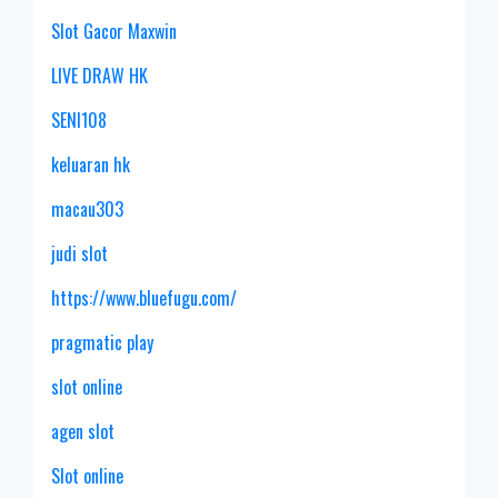
Slot Gacor Maxwin
LIVE DRAW HK
SENI108
keluaran hk
macau303
judi slot
https://www.bluefugu.com/
pragmatic play
slot online
agen slot
Slot online