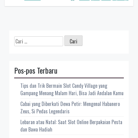
Cari
untuk:
Pos-pos Terbaru
Tips dan Trik Bermain Slot Candy Village yang
Gampang Menang Malam Hari, Bisa Jadi Andalan Kamu
Cabai yang Diberkati Dewa Petir: Mengenal Habanero
Zeus, Si Pedas Legendaris
Lebaran atau Natal: Saat Slot Online Berpakaian Pesta
dan Bawa Hadiah