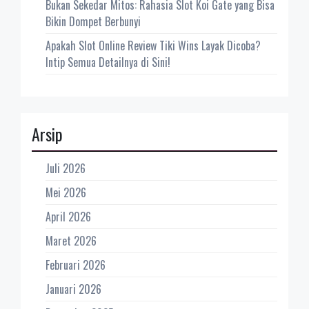
Bukan Sekedar Mitos: Rahasia Slot Koi Gate yang Bisa
Bikin Dompet Berbunyi
Apakah Slot Online Review Tiki Wins Layak Dicoba?
Intip Semua Detailnya di Sini!
Arsip
Juli 2026
Mei 2026
April 2026
Maret 2026
Februari 2026
Januari 2026