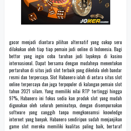
gacor menjadi diantara pilihan alternatif yang cukup seru
dilakukan oleh tiap tiap pemain judi online di Indonesia. Bagi
bettor yang ingin coba taruhan judi layaknya di kasino
internasional. Dapat bersama dengan mudahnya menentukan
pertaruhan di situs judi slot terbaik yang dikelola oleh bandar
resmi dan terpercaya. Slot Habanero ialah di antara situs slot
online terpercaya dan juga terpopuler di kalangan pemain slot
tahun 2021 silam. Yang memiliki nilai RTP tertinggi hingga
97%, Habanero ini fokus sedia kan produk slot yang mudah
digunakan oleh seluruh peminatnya, dengan disempurnakan
software yang canggih tanpa mengkonsumsi knowledge
internet yang banyak. Habanero sendiripun sudah menjanjikan
game slot mereka memiliki kualitas paling baik, bertaraf