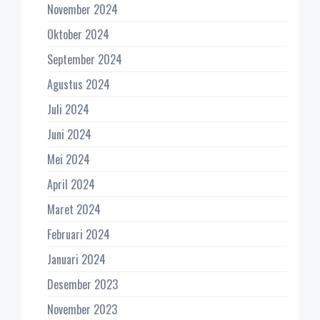
November 2024
Oktober 2024
September 2024
Agustus 2024
Juli 2024
Juni 2024
Mei 2024
April 2024
Maret 2024
Februari 2024
Januari 2024
Desember 2023
November 2023