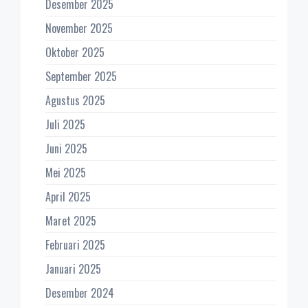
Desember 2025
November 2025
Oktober 2025
September 2025
Agustus 2025
Juli 2025
Juni 2025
Mei 2025
April 2025
Maret 2025
Februari 2025
Januari 2025
Desember 2024