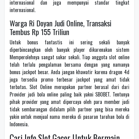
internasional dan juga mempunyai standar tingkat
internasional.
Warga Ri Doyan Judi Online, Transaksi
Tembus Rp 155 Triliun
Untuk bonus fantastis ini sering sekali banyak
diperbincangkan oleh banyak player dikarenakan sistem
Memperolehnya sangat sukar sekali. Tiap anggota slot online
telah terlalu pengalaman bersama dengan yang namanya
bonus jackpot besar. Anda jangan khawatir karena dragon 4d
juga tersedia promo terbesar jackpot yang amat tidak
terbatas. Slot Online merupakan partner berasal dari dari
Provider judi bola online paling baik yakni SBOBET. Tentunya
pihak provider yang amat dipercaya oleh para member judi
tidak sembarangan didalam pilih partner yang bisa mereka
yakin untuk menjual nama mereka di pasaran taruhan bola di
Indonesia.
Cari Info Slot Gacor Untuk Bermain