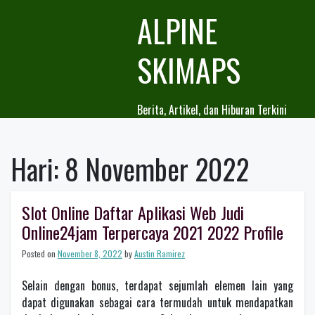
Skip
ALPINE
to
content
SKIMAPS
Berita, Artikel, dan Hiburan Terkini
Hari:
8 November 2022
Slot Online Daftar Aplikasi Web Judi
Online24jam Terpercaya 2021 2022 Profile
Posted on
November 8, 2022
by
Austin Ramirez
Selain dengan bonus, terdapat sejumlah elemen lain yang
dapat digunakan sebagai cara termudah untuk mendapatkan