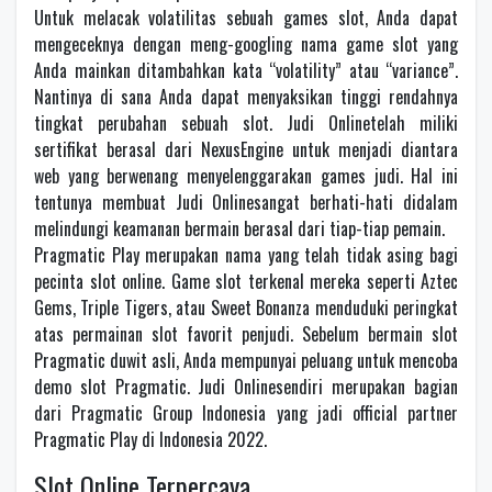
Untuk melacak volatilitas sebuah games slot, Anda dapat
mengeceknya dengan meng-googling nama game slot yang
Anda mainkan ditambahkan kata “volatility” atau “variance”.
Nantinya di sana Anda dapat menyaksikan tinggi rendahnya
tingkat perubahan sebuah slot. Judi Onlinetelah miliki
sertifikat berasal dari NexusEngine untuk menjadi diantara
web yang berwenang menyelenggarakan games judi. Hal ini
tentunya membuat Judi Onlinesangat berhati-hati didalam
melindungi keamanan bermain berasal dari tiap-tiap pemain.
Pragmatic Play merupakan nama yang telah tidak asing bagi
pecinta slot online. Game slot terkenal mereka seperti Aztec
Gems, Triple Tigers, atau Sweet Bonanza menduduki peringkat
atas permainan slot favorit penjudi. Sebelum bermain slot
Pragmatic duwit asli, Anda mempunyai peluang untuk mencoba
demo slot Pragmatic. Judi Onlinesendiri merupakan bagian
dari Pragmatic Group Indonesia yang jadi official partner
Pragmatic Play di Indonesia 2022.
Slot Online Terpercaya