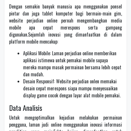
Dengan semakin banyak manusia apa menggunakan ponsel
pintar dan juga tablet komputer bagi bermain-main gim,
website perjudian online pernah mengembangkan media
mobile apa cepat merespons serta gampang
digunakan.Sejumlah inovasi yang dimanfaatkan di dalam
platform mobile mencakup:
Aplikasi Mobile: Laman perjudian online memberikan
aplikasi istimewa untuk pemakai mobile supaya
mereka mampu masuk permainan bersama lebih cepat
dan mudah.
Desain Responsif: Website perjudian onlen memakai
desain cepat merespons siapa mampu menyesuaikan
display game cocok dengan layar alat mobile pemakai.
Data Analisis
Untuk mengoptimalkan kejadian melakukan permainan
pengguna, laman judi online menggunakan inovasi informasi