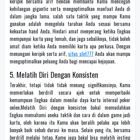
keripik bersama arif hendak membantu Kamu mencegah
kehilangan gigantic serta mengoptimalkan manfaat Anda di
dalam jangka lama. salah satu taktik yang mampu Kamu
gunakan adalah mengelola taruhan Anda sesuai bersama
kekuatan hand Anda. Hindari amat menyerang ketika Engkau
mempunyai kartu yang lemah, dan juga sebaliknya, tidak boleh
amat diam ketika Anda memiliki kartu apa perkasa. Dengan
menangani keripik serta arif,
situs slot777
Anda akan mampu
mengoptimalkan peluang Anda bagi mencapai kejayaan.
5. Melatih Diri Dengan Konsisten
Terakhir, tetapi tidak tidak menang signifikansinya, Kamu
memerlukan berdrill secara ajek untuk memperbaiki
kemampuan Engkau dalam menilai daya kartu internal poker
onlen.Melatih Diri dengan konsisten bakal memudahkan
Engkau memahami aneka taktik dan cara di dalam game judi
kartu, oleh karena itu Kamu akan beralih pelaku apa lebih
banyak baik sebab durasi ke masa. Selain yang itu, bersama
berdrill melalui tetap, Kamu juga bakal bisa melatih insting