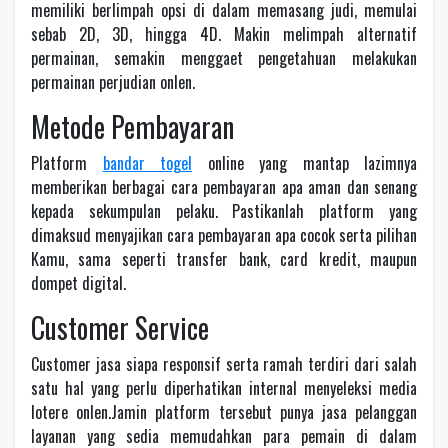
memiliki berlimpah opsi di dalam memasang judi, memulai
sebab 2D, 3D, hingga 4D. Makin melimpah alternatif
permainan, semakin menggaet pengetahuan melakukan
permainan perjudian onlen.
Metode Pembayaran
Platform
bandar togel
online yang mantap lazimnya
memberikan berbagai cara pembayaran apa aman dan senang
kepada sekumpulan pelaku. Pastikanlah platform yang
dimaksud menyajikan cara pembayaran apa cocok serta pilihan
Kamu, sama seperti transfer bank, card kredit, maupun
dompet digital.
Customer Service
Customer jasa siapa responsif serta ramah terdiri dari salah
satu hal yang perlu diperhatikan internal menyeleksi media
lotere onlen.Jamin platform tersebut punya jasa pelanggan
layanan yang sedia memudahkan para pemain di dalam