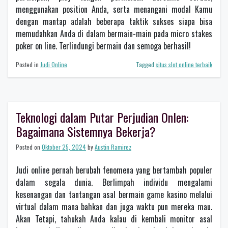
menggunakan position Anda, serta menangani modal Kamu
dengan mantap adalah beberapa taktik sukses siapa bisa
memudahkan Anda di dalam bermain-main pada micro stakes
poker on line. Terlindungi bermain dan semoga berhasil!
Posted in
Judi Online
Tagged
situs slot online terbaik
Teknologi dalam Putar Perjudian Onlen:
Bagaimana Sistemnya Bekerja?
Posted on
Oktober 25, 2024
by
Austin Ramirez
Judi online pernah berubah fenomena yang bertambah populer
dalam segala dunia. Berlimpah individu mengalami
kesenangan dan tantangan asal bermain game kasino melalui
virtual dalam mana bahkan dan juga waktu pun mereka mau.
Akan Tetapi, tahukah Anda kalau di kembali monitor asal