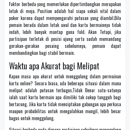
Faktor berbeda yang memerlukan dipertimbangkan merupakan
letak di meja. Position adalah hal siapa sekali vital dalam
poker karena dapat mempengaruhi putusan yang diambil.Bila
pemain berada dalam letak awal dan kartu bermainnya tidak
indah, lebih banyak mantap guna fold. Akan Tetapi, jika
partisipan terletak di posisi ujung serta sudah memandang
gerakan-gerakan pesaing sebelumnya, pemain dapat
membandingkan bagi stabil bermain.
Waktu apa Akurat bagi Melipat
Kapan masa apa akurat untuk menggulung dalam permainan
kartu online? Secara biasa, ada beberapa situasi dalam mana
melipat adalah putusan terbagus.Tidak Benar satu-satunya
ialah saat kartu bermain apa dimiliki tak cukup tangguh bagi
bertarung. Jika kartu tidak menciptakan gabungan apa perkasa
maupun probabilitas untuk mengalahkan mungil, lebih besar
bagus untuk menggulung.
Situasi berbeda pada dimana partisipan sebaiknya menggulung