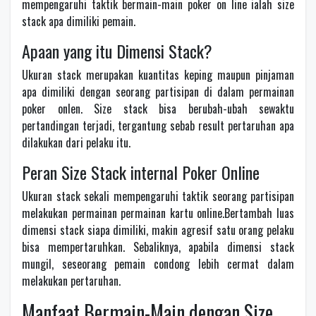
mempengaruhi taktik bermain-main poker on line ialah size
stack apa dimiliki pemain.
Apaan yang itu Dimensi Stack?
Ukuran stack merupakan kuantitas keping maupun pinjaman
apa dimiliki dengan seorang partisipan di dalam permainan
poker onlen. Size stack bisa berubah-ubah sewaktu
pertandingan terjadi, tergantung sebab result pertaruhan apa
dilakukan dari pelaku itu.
Peran Size Stack internal Poker Online
Ukuran stack sekali mempengaruhi taktik seorang partisipan
melakukan permainan permainan kartu online.Bertambah luas
dimensi stack siapa dimiliki, makin agresif satu orang pelaku
bisa mempertaruhkan. Sebaliknya, apabila dimensi stack
mungil, seseorang pemain condong lebih cermat dalam
melakukan pertaruhan.
Manfaat Bermain-Main dengan Size