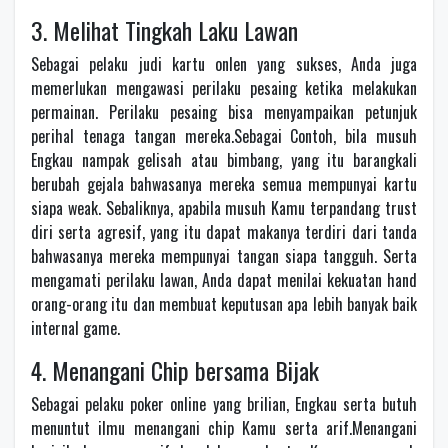
3. Melihat Tingkah Laku Lawan
Sebagai pelaku judi kartu onlen yang sukses, Anda juga
memerlukan mengawasi perilaku pesaing ketika melakukan
permainan. Perilaku pesaing bisa menyampaikan petunjuk
perihal tenaga tangan mereka.Sebagai Contoh, bila musuh
Engkau nampak gelisah atau bimbang, yang itu barangkali
berubah gejala bahwasanya mereka semua mempunyai kartu
siapa weak. Sebaliknya, apabila musuh Kamu terpandang trust
diri serta agresif, yang itu dapat makanya terdiri dari tanda
bahwasanya mereka mempunyai tangan siapa tangguh. Serta
mengamati perilaku lawan, Anda dapat menilai kekuatan hand
orang-orang itu dan membuat keputusan apa lebih banyak baik
internal game.
4. Menangani Chip bersama Bijak
Sebagai pelaku poker online yang brilian, Engkau serta butuh
menuntut ilmu menangani chip Kamu serta arif.Menangani