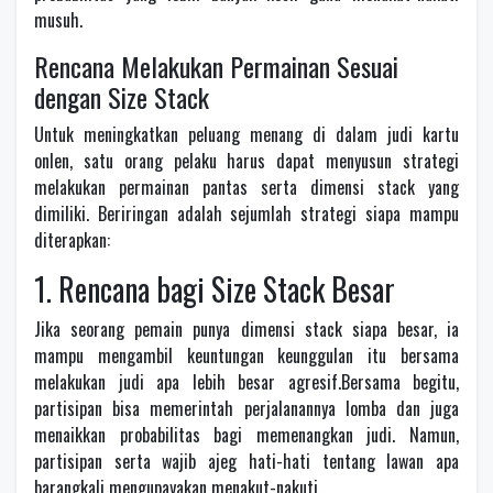
musuh.
Rencana Melakukan Permainan Sesuai
dengan Size Stack
Untuk meningkatkan peluang menang di dalam judi kartu
onlen, satu orang pelaku harus dapat menyusun strategi
melakukan permainan pantas serta dimensi stack yang
dimiliki. Beriringan adalah sejumlah strategi siapa mampu
diterapkan:
1. Rencana bagi Size Stack Besar
Jika seorang pemain punya dimensi stack siapa besar, ia
mampu mengambil keuntungan keunggulan itu bersama
melakukan judi apa lebih besar agresif.Bersama begitu,
partisipan bisa memerintah perjalanannya lomba dan juga
menaikkan probabilitas bagi memenangkan judi. Namun,
partisipan serta wajib ajeg hati-hati tentang lawan apa
barangkali mengupayakan menakut-nakuti.