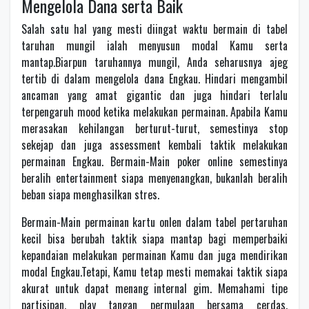
Mengelola Dana serta Baik
Salah satu hal yang mesti diingat waktu bermain di tabel
taruhan mungil ialah menyusun modal Kamu serta
mantap.Biarpun taruhannya mungil, Anda seharusnya ajeg
tertib di dalam mengelola dana Engkau. Hindari mengambil
ancaman yang amat gigantic dan juga hindari terlalu
terpengaruh mood ketika melakukan permainan. Apabila Kamu
merasakan kehilangan berturut-turut, semestinya stop
sekejap dan juga assessment kembali taktik melakukan
permainan Engkau. Bermain-Main poker online semestinya
beralih entertainment siapa menyenangkan, bukanlah beralih
beban siapa menghasilkan stres.
Bermain-Main permainan kartu onlen dalam tabel pertaruhan
kecil bisa berubah taktik siapa mantap bagi memperbaiki
kepandaian melakukan permainan Kamu dan juga mendirikan
modal Engkau.Tetapi, Kamu tetap mesti memakai taktik siapa
akurat untuk dapat menang internal gim. Memahami tipe
partisipan, play tangan permulaan bersama cerdas,