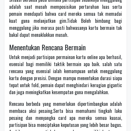
adalah saat musuh memposisikan pertaruhan luas serta
pemain mendapati bahwa card mereka semua tak memadai
kuat guna melanjutkan gim.Tidak Boleh bimbang bagi
menggulung jika merasa pasti bahwasanya kartu bermain tak
bakal dapat menaklukkan musuh.
Menentukan Rencana Bermain
Untuk menjadi partisipan permainan kartu online apa berhasil,
esensial bagi memiliki taktik bermain apa baik. salah satu
rencana yang esensial ialah kemampuan untuk menggulung
kartu dengan presisi. Dengan mampu menentukan durasi siapa
tepat untuk fold, pemain dapat menghindari kerugian gigantic
dan juga meningkatkan kesempatan guna mengalahkan.
Rencana berbeda yang memerlukan dipertimbangkan adalah
membaca aksi pesaing.Serta bisa memahami tingkah laku
pesaing dan menyangka card apa mereka semua kuasai,
partisipan bisa menciptakan keputusan yang lebih besar bagus.