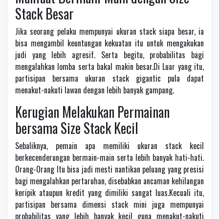
Stack Besar
Jika seorang pelaku mempunyai ukuran stack siapa besar, ia
bisa mengambil keuntungan kekuatan itu untuk mengakukan
judi yang lebih agresif. Serta begitu, probabilitas bagi
mengalahkan lomba serta bakal makin besar.Di Luar yang itu,
partisipan bersama ukuran stack gigantic pula dapat
menakut-nakuti lawan dengan lebih banyak gampang.
Kerugian Melakukan Permainan
bersama Size Stack Kecil
Sebaliknya, pemain apa memiliki ukuran stack kecil
berkecenderungan bermain-main serta lebih banyak hati-hati.
Orang-Orang Itu bisa jadi mesti nantikan peluang yang presisi
bagi mengalahkan pertaruhan, disebabkan ancaman kehilangan
keripik ataupun kredit yang dimiliki sangat luas.Kecuali itu,
partisipan bersama dimensi stack mini juga mempunyai
probabilitas yang lebih banyak kecil guna menakut-nakuti