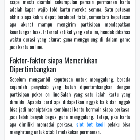
siapa mesti diambil sekumpulan pemain permainan kartu
adalah kapan wajib fold kartu mereka semua. Satu putusan
akhir siapa keliru dapat berakibat fatal, sementara keputusan
apa akurat mampu mengirim partisipan mendapatkan
keuntungan luas. Internal artikel yang satu ini, hendak dibahas
waktu durasi yang akurat guna menggulung di dalam game
judi kartu on line.
Faktor-faktor siapa Memerlukan
Dipertimbangkan
Sebelum mengambil keputusan untuk menggulung, berada
sejumlah penyebab yang butuh dipertimbangkan dengan
partisipan poker on line.Salah yang satu ialah kartu yang
dimiliki. Apabila card apa didapatkan nggak baik dan nggak
bisa jadi menciptakan kombinasi kartu bermain siapa perkasa,
jadi lebih banyak bagus guna menggulung. Tetapi, jika kartu
apa dimiliki memadai perkasa,
slot bet kecil
pelaku bisa
menghitung untuk stabil melakukan permainan.