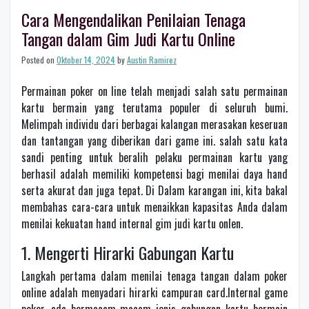
Cara Mengendalikan Penilaian Tenaga
Tangan dalam Gim Judi Kartu Online
Posted on
Oktober 14, 2024
by
Austin Ramirez
Permainan poker on line telah menjadi salah satu permainan
kartu bermain yang terutama populer di seluruh bumi.
Melimpah individu dari berbagai kalangan merasakan keseruan
dan tantangan yang diberikan dari game ini. salah satu kata
sandi penting untuk beralih pelaku permainan kartu yang
berhasil adalah memiliki kompetensi bagi menilai daya hand
serta akurat dan juga tepat. Di Dalam karangan ini, kita bakal
membahas cara-cara untuk menaikkan kapasitas Anda dalam
menilai kekuatan hand internal gim judi kartu onlen.
1. Mengerti Hirarki Gabungan Kartu
Langkah pertama dalam menilai tenaga tangan dalam poker
online adalah menyadari hirarki campuran card.Internal game