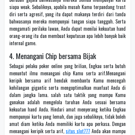
siapa weak. Sebaliknya, apabila musuh Kamu terpandang trust
diri serta agresif, yang itu dapat makanya terdiri dari tanda
bahwasanya mereka mempunyai tangan siapa tangguh. Serta
mengamati perilaku lawan, Anda dapat menilai kekuatan hand
orang-orang itu dan membuat keputusan apa lebih banyak baik
internal game.
4. Menangani Chip bersama Bijak
Sebagai pelaku poker online yang brilian, Engkau serta butuh
menuntut ilmu menangani chip Kamu serta arif.Menangani
keripik bersama arif hendak membantu Kamu mencegah
kehilangan gigantic serta mengoptimalkan manfaat Anda di
dalam jangka lama. salah satu taktik yang mampu Kamu
gunakan adalah mengelola taruhan Anda sesuai bersama
kekuatan hand Anda. Hindari amat menyerang ketika Engkau
mempunyai kartu yang lemah, dan juga sebaliknya, tidak boleh
amat diam ketika Anda memiliki kartu apa perkasa. Dengan
menangani keripik serta arif,
situs slot777
Anda akan mampu