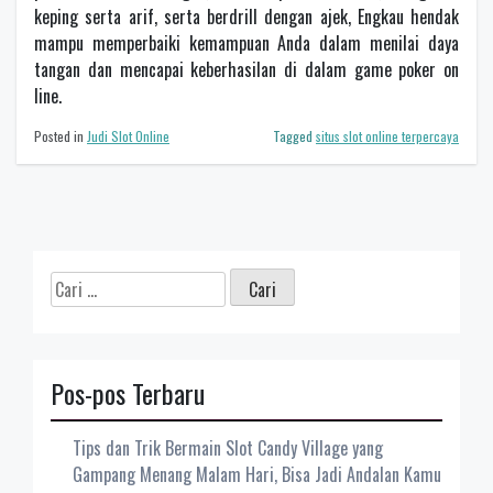
keping serta arif, serta berdrill dengan ajek, Engkau hendak
mampu memperbaiki kemampuan Anda dalam menilai daya
tangan dan mencapai keberhasilan di dalam game poker on
line.
Posted in
Judi Slot Online
Tagged
situs slot online terpercaya
Cari
untuk:
Pos-pos Terbaru
Tips dan Trik Bermain Slot Candy Village yang
Gampang Menang Malam Hari, Bisa Jadi Andalan Kamu