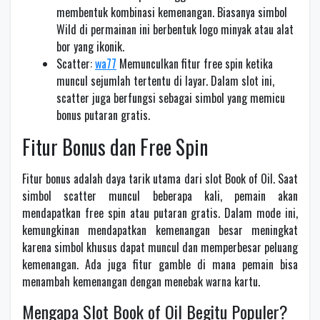
membentuk kombinasi kemenangan. Biasanya simbol
Wild di permainan ini berbentuk logo minyak atau alat
bor yang ikonik.
Scatter:
wa77
Memunculkan fitur free spin ketika
muncul sejumlah tertentu di layar. Dalam slot ini,
scatter juga berfungsi sebagai simbol yang memicu
bonus putaran gratis.
Fitur Bonus dan Free Spin
Fitur bonus adalah daya tarik utama dari slot Book of Oil. Saat
simbol scatter muncul beberapa kali, pemain akan
mendapatkan free spin atau putaran gratis. Dalam mode ini,
kemungkinan mendapatkan kemenangan besar meningkat
karena simbol khusus dapat muncul dan memperbesar peluang
kemenangan. Ada juga fitur gamble di mana pemain bisa
menambah kemenangan dengan menebak warna kartu.
Mengapa Slot Book of Oil Begitu Populer?