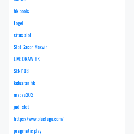
hk pools
togel
situs slot
Slot Gacor Maxwin
LIVE DRAW HK
SENI108
keluaran hk
macau303
judi slot
https://www.bluefugu.com/
pragmatic play