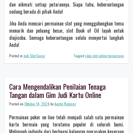
dan nikmati setiap putarannya. Siapa tahu, keberuntungan
sedang berada di pihak Anda!
Jika Anda mencari permainan slot yang menggabungkan tema
menarik dan peluang besar, slot Book of Oil layak untuk
diujicoba. Semoga keberuntungan selalu menyertai langkah
Anda!
Posted in
Judi Slot Gacor
Tagged
situs slot online terpercaya
Cara Mengendalikan Penilaian Tenaga
Tangan dalam Gim Judi Kartu Online
Posted on
Oktober 14, 2024
by
Austin Ramirez
Permainan poker on line telah menjadi salah satu permainan
kartu bermain yang terutama populer di seluruh bumi.
Melimpah individu dari berbagai kalangan merasakan keseruan