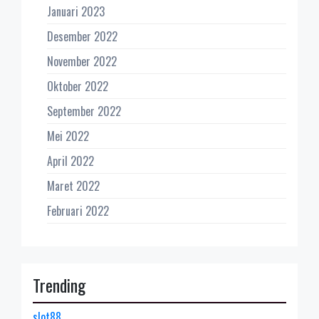
Januari 2023
Desember 2022
November 2022
Oktober 2022
September 2022
Mei 2022
April 2022
Maret 2022
Februari 2022
Trending
slot88