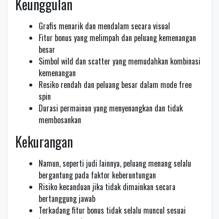
Keunggulan
Grafis menarik dan mendalam secara visual
Fitur bonus yang melimpah dan peluang kemenangan
besar
Simbol wild dan scatter yang memudahkan kombinasi
kemenangan
Resiko rendah dan peluang besar dalam mode free
spin
Durasi permainan yang menyenangkan dan tidak
membosankan
Kekurangan
Namun, seperti judi lainnya, peluang menang selalu
bergantung pada faktor keberuntungan
Risiko kecanduan jika tidak dimainkan secara
bertanggung jawab
Terkadang fitur bonus tidak selalu muncul sesuai