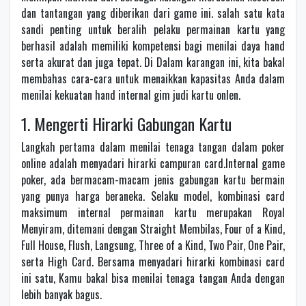
dan tantangan yang diberikan dari game ini. salah satu kata
sandi penting untuk beralih pelaku permainan kartu yang
berhasil adalah memiliki kompetensi bagi menilai daya hand
serta akurat dan juga tepat. Di Dalam karangan ini, kita bakal
membahas cara-cara untuk menaikkan kapasitas Anda dalam
menilai kekuatan hand internal gim judi kartu onlen.
1. Mengerti Hirarki Gabungan Kartu
Langkah pertama dalam menilai tenaga tangan dalam poker
online adalah menyadari hirarki campuran card.Internal game
poker, ada bermacam-macam jenis gabungan kartu bermain
yang punya harga beraneka. Selaku model, kombinasi card
maksimum internal permainan kartu merupakan Royal
Menyiram, ditemani dengan Straight Membilas, Four of a Kind,
Full House, Flush, Langsung, Three of a Kind, Two Pair, One Pair,
serta High Card. Bersama menyadari hirarki kombinasi card
ini satu, Kamu bakal bisa menilai tenaga tangan Anda dengan
lebih banyak bagus.