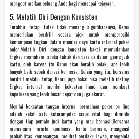
mengoptimalkan peluang Anda bagi mencapai kejayaan.
5. Melatih Diri Dengan Konsisten
Terakhir, tetapi tidak tidak menang signifikansinya, Kamu
memerlukan berdrill secara ajek untuk memperbaiki
kemampuan Engkau dalam menilai daya kartu internal poker
onlen.Melatih Diri dengan konsisten bakal memudahkan
Engkau memahami aneka taktik dan cara di dalam game judi
kartu, oleh karena itu Kamu akan beralih pelaku apa lebih
banyak baik sebab durasi ke masa. Selain yang itu, bersama
berdrill melalui tetap, Kamu juga bakal bisa melatih insting
Engkau internal menilai kekuatan hand dan membuat
keputusan yang lebih besar cepat dan juga akurat.
Menilai kekuatan tangan internal permainan poker on line
adalah salah satu keterampilan siapa vital bagi dimiliki
dengan tiap pemain judi kartu yang mau berhasil.Bersama
memahami hirarki kombinasi kartu bermain, mengenal
probabilitas kemenangan, melihat perilaku lawan, mengelola