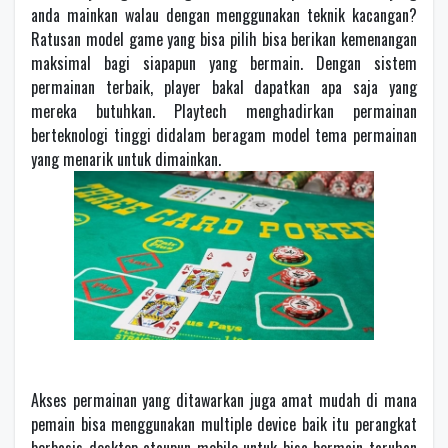
anda mainkan walau dengan menggunakan teknik kacangan?
Ratusan model game yang bisa pilih bisa berikan kemenangan
maksimal bagi siapapun yang bermain. Dengan sistem
permainan terbaik, player bakal dapatkan apa saja yang
mereka butuhkan. Playtech menghadirkan permainan
berteknologi tinggi didalam beragam model tema permainan
yang menarik untuk dimainkan.
Akses permainan yang ditawarkan juga amat mudah di mana
pemain bisa menggunakan multiple device baik itu perangkat
berbasis desktop ataupun mobile untuk bisa bermain taruhan