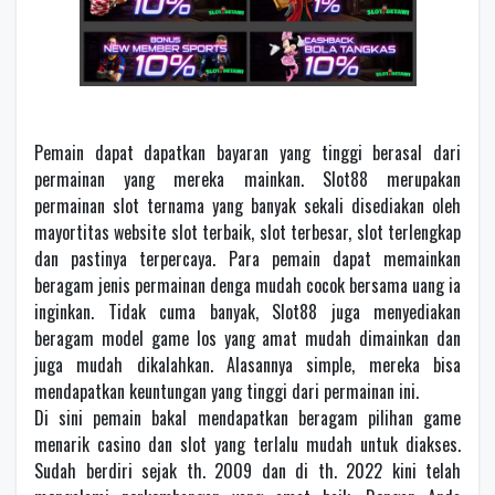
Pemain dapat dapatkan bayaran yang tinggi berasal dari
permainan yang mereka mainkan. Slot88 merupakan
permainan slot ternama yang banyak sekali disediakan oleh
mayortitas website slot terbaik, slot terbesar, slot terlengkap
dan pastinya terpercaya. Para pemain dapat memainkan
beragam jenis permainan denga mudah cocok bersama uang ia
inginkan. Tidak cuma banyak, Slot88 juga menyediakan
beragam model game los yang amat mudah dimainkan dan
juga mudah dikalahkan. Alasannya simple, mereka bisa
mendapatkan keuntungan yang tinggi dari permainan ini.
Di sini pemain bakal mendapatkan beragam pilihan game
menarik casino dan slot yang terlalu mudah untuk diakses.
Sudah berdiri sejak th. 2009 dan di th. 2022 kini telah