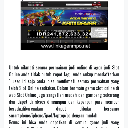
Untuk nikmati semua permainan judi online di agen judi Slot
Online anda tidak butuh repot lagi. Anda cukup mendaftarkan
1 user id saja anda bisa menikmati semua permainan yang
telah Slot Online sediakan. Dalam bermain game slot online di
web Slot Online juga sangatlah mudah dan gampang sekarang
dan dapet di akses dimanapun dan kapanpun para member
berada,dikarenakan dapet dibuka bersama
smartphone/iphone/ipad/laptop/pc dengan mudah.
Bonus ini bisa Anda dapatkan di semua game judi yang