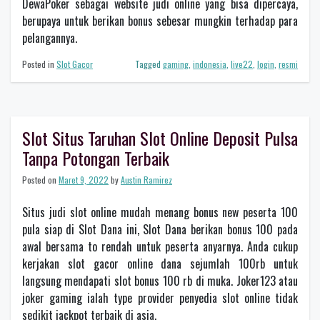
DewaPoker sebagai website judi online yang bisa dipercaya,
berupaya untuk berikan bonus sebesar mungkin terhadap para
pelangannya.
Posted in
Slot Gacor
Tagged
gaming
,
indonesia
,
live22
,
login
,
resmi
Slot Situs Taruhan Slot Online Deposit Pulsa
Tanpa Potongan Terbaik
Posted on
Maret 9, 2022
by
Austin Ramirez
Situs judi slot online mudah menang bonus new peserta 100
pula siap di Slot Dana ini, Slot Dana berikan bonus 100 pada
awal bersama to rendah untuk peserta anyarnya. Anda cukup
kerjakan slot gacor online dana sejumlah 100rb untuk
langsung mendapati slot bonus 100 rb di muka. Joker123 atau
joker gaming ialah type provider penyedia slot online tidak
sedikit jackpot terbaik di asia.