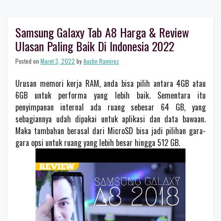
Samsung Galaxy Tab A8 Harga & Review
Ulasan Paling Baik Di Indonesia 2022
Posted on
Maret 3, 2022
by
Austin Ramirez
Urusan memori kerja RAM, anda bisa pilih antara 4GB atau
6GB untuk performa yang lebih baik. Sementara itu
penyimpanan internal ada ruang sebesar 64 GB, yang
sebagiannya udah dipakai untuk aplikasi dan data bawaan.
Maka tambahan berasal dari MicroSD bisa jadi pilihan gara-
gara opsi untuk ruang yang lebih besar hingga 512 GB.