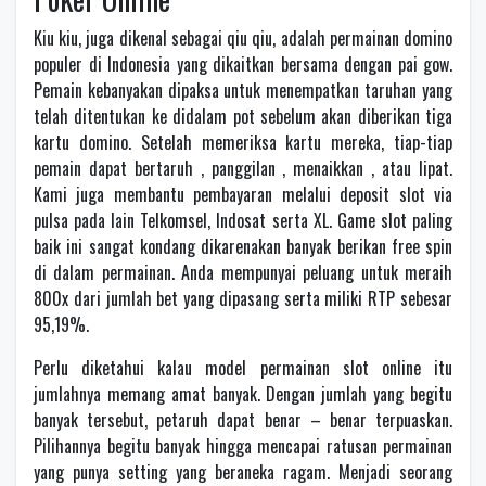
Kiu kiu, juga dikenal sebagai qiu qiu, adalah permainan domino
populer di Indonesia yang dikaitkan bersama dengan pai gow.
Pemain kebanyakan dipaksa untuk menempatkan taruhan yang
telah ditentukan ke didalam pot sebelum akan diberikan tiga
kartu domino. Setelah memeriksa kartu mereka, tiap-tiap
pemain dapat bertaruh , panggilan , menaikkan , atau lipat.
Kami juga membantu pembayaran melalui deposit slot via
pulsa pada lain Telkomsel, Indosat serta XL. Game slot paling
baik ini sangat kondang dikarenakan banyak berikan free spin
di dalam permainan. Anda mempunyai peluang untuk meraih
800x dari jumlah bet yang dipasang serta miliki RTP sebesar
95,19%.
Perlu diketahui kalau model permainan slot online itu
jumlahnya memang amat banyak. Dengan jumlah yang begitu
banyak tersebut, petaruh dapat benar – benar terpuaskan.
Pilihannya begitu banyak hingga mencapai ratusan permainan
yang punya setting yang beraneka ragam. Menjadi seorang