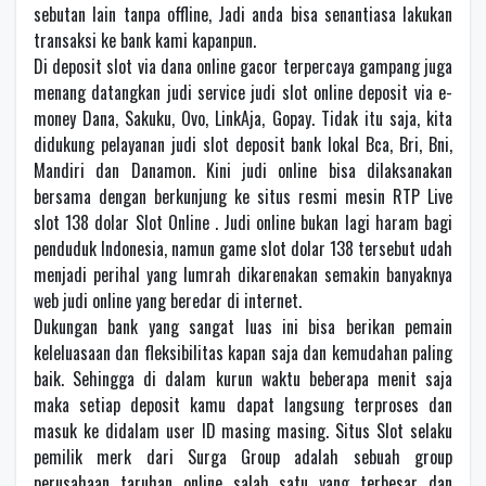
sebutan lain tanpa offline, Jadi anda bisa senantiasa lakukan
transaksi ke bank kami kapanpun.
Di deposit slot via dana online gacor terpercaya gampang juga
menang datangkan judi service judi slot online deposit via e-
money Dana, Sakuku, Ovo, LinkAja, Gopay. Tidak itu saja, kita
didukung pelayanan judi slot deposit bank lokal Bca, Bri, Bni,
Mandiri dan Danamon. Kini judi online bisa dilaksanakan
bersama dengan berkunjung ke situs resmi mesin RTP Live
slot 138 dolar Slot Online . Judi online bukan lagi haram bagi
penduduk Indonesia, namun game slot dolar 138 tersebut udah
menjadi perihal yang lumrah dikarenakan semakin banyaknya
web judi online yang beredar di internet.
Dukungan bank yang sangat luas ini bisa berikan pemain
keleluasaan dan fleksibilitas kapan saja dan kemudahan paling
baik. Sehingga di dalam kurun waktu beberapa menit saja
maka setiap deposit kamu dapat langsung terproses dan
masuk ke didalam user ID masing masing. Situs Slot selaku
pemilik merk dari Surga Group adalah sebuah group
perusahaan taruhan online salah satu yang terbesar dan