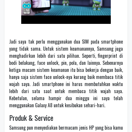
Jadi saya tak perlu menggunakan dua SIM pada smartphone
yang tidak sama. Untuk sistem keamanannya, Samsung juga
menghadirkan lebih dari satu pilihan. Seperti, fingerprint di
bodi belakang, face unlock, pin, pola, dan lainnya. Sebenarnya
ketiga macam sistem keamanan itu bisa bekerja dengan baik,
hanya saja sistem face unlock-nya kurang baik membaca titik
wajah saya. Jadi smartphone ini harus membutuhkan waktu
lebih dari satu saat untuk membaca titik wajah saya.
Kebetulan, selama hampir dua minggu ini saya telah
menggunakan Galaxy A8 untuk kesibukan sehari-hari.
Produk & Service
Samsung pun menyediakan bermacam jenis HP yang bisa kamu