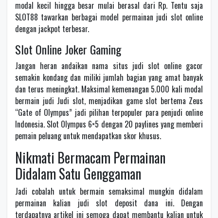
modal kecil hingga besar mulai berasal dari Rp. Tentu saja
SLOT88 tawarkan berbagai model permainan judi slot online
dengan jackpot terbesar.
Slot Online Joker Gaming
Jangan heran andaikan nama situs judi slot online gacor
semakin kondang dan miliki jumlah bagian yang amat banyak
dan terus meningkat. Maksimal kemenangan 5.000 kali modal
bermain judi Judi slot, menjadikan game slot bertema Zeus
“Gate of Olympus” jadi pilihan terpopuler para penjudi online
Indonesia. Slot Olympus 6×5 dengan 20 paylines yang memberi
pemain peluang untuk mendapatkan skor khusus.
Nikmati Bermacam Permainan
Didalam Satu Genggaman
Jadi cobalah untuk bermain semaksimal mungkin didalam
permainan kalian judi slot deposit dana ini. Dengan
terdapatnya artikel ini semoga dapat membantu kalian untuk