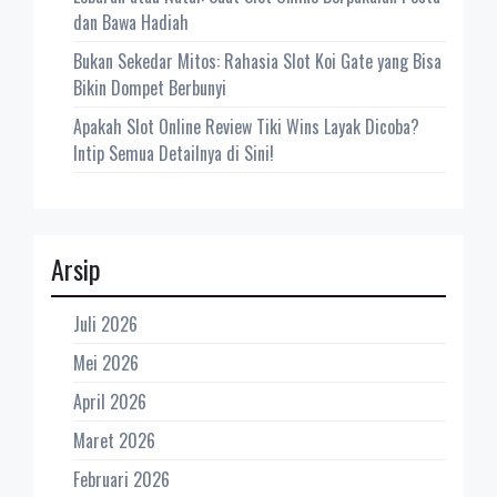
dan Bawa Hadiah
Bukan Sekedar Mitos: Rahasia Slot Koi Gate yang Bisa
Bikin Dompet Berbunyi
Apakah Slot Online Review Tiki Wins Layak Dicoba?
Intip Semua Detailnya di Sini!
Arsip
Juli 2026
Mei 2026
April 2026
Maret 2026
Februari 2026