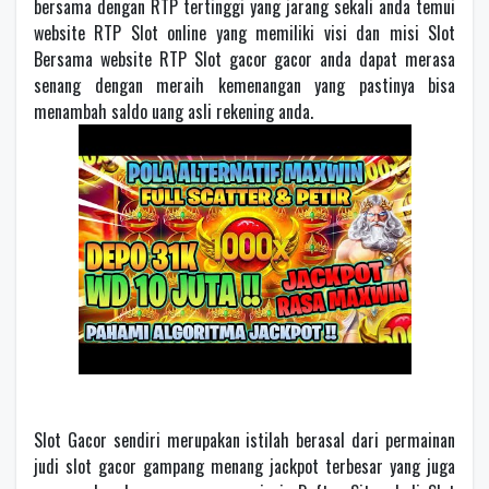
bersama dengan RTP tertinggi yang jarang sekali anda temui
website RTP Slot online yang memiliki visi dan misi Slot
Bersama website RTP Slot gacor gacor anda dapat merasa
senang dengan meraih kemenangan yang pastinya bisa
menambah saldo uang asli rekening anda.
Slot Gacor sendiri merupakan istilah berasal dari permainan
judi slot gacor gampang menang jackpot terbesar yang juga