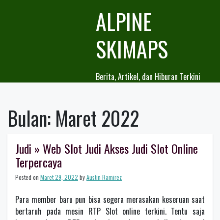
Skip
ALPINE
to
content
SKIMAPS
Berita, Artikel, dan Hiburan Terkini
Bulan:
Maret 2022
Judi » Web Slot Judi Akses Judi Slot Online
Terpercaya
Posted on
Maret 29, 2022
by
Austin Ramirez
Para member baru pun bisa segera merasakan keseruan saat
bertaruh pada mesin RTP Slot online terkini. Tentu saja