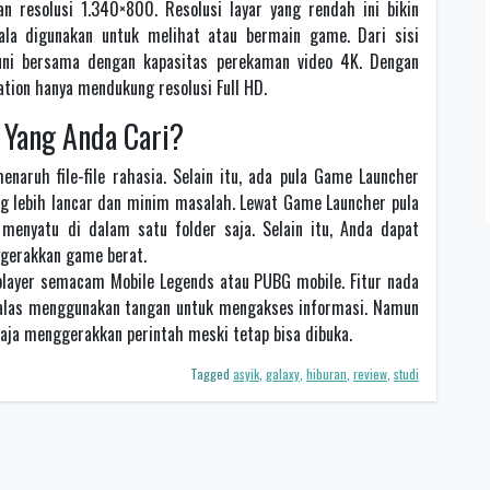
 resolusi 1.340×800. Resolusi layar yang rendah ini bikin
kala digunakan untuk melihat atau bermain game. Dari sisi
uni bersama dengan kapasitas perekaman video 4K. Dengan
ization hanya mendukung resolusi Full HD.
Yang Anda Cari?
naruh file-file rahasia. Selain itu, ada pula Game Launcher
ng lebih lancar dan minim masalah. Lewat Game Launcher pula
enyatu di dalam satu folder saja. Selain itu, Anda dapat
gerakkan game berat.
player semacam Mobile Legends atau PUBG mobile. Fitur nada
alas menggunakan tangan untuk mengakses informasi. Namun
u saja menggerakkan perintah meski tetap bisa dibuka.
Tagged
asyik
,
galaxy
,
hiburan
,
review
,
studi