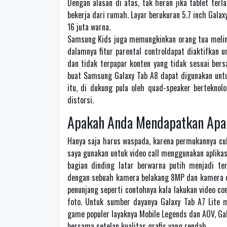
Dengan alasan di atas, tak heran jika tablet terl
bekerja dari rumah. Layar berukuran 5.7 inch Gala
16 juta warna.
Samsung Kids juga memungkinkan orang tua melin
dalamnya fitur parental controldapat diaktifkan
dan tidak terpapar konten yang tidak sesuai be
buat Samsung Galaxy Tab A8 dapat digunakan untu
itu, di dukung pula oleh quad-speaker berteknol
distorsi.
Apakah Anda Mendapatkan Apa 
Hanya saja harus waspada, karena permukannya cuk
saya gunakan untuk video call menggunakan aplika
bagian dinding latar berwarna putih menjadi te
dengan sebuah kamera belakang 8MP dan kamera de
penunjang seperti contohnya kala lakukan video co
foto. Untuk sumber dayanya Galaxy Tab A7 Lite 
game populer layaknya Mobile Legends dan AOV, Ga
bersama setelan kualitas grafis yang rendah.