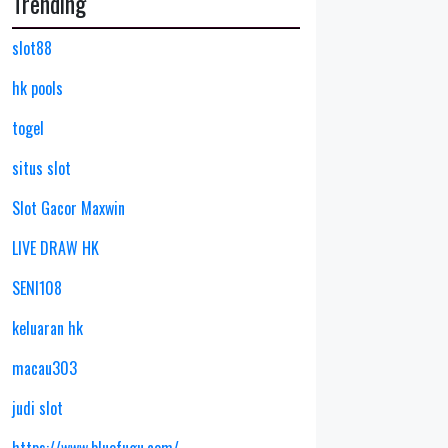
Trending
slot88
hk pools
togel
situs slot
Slot Gacor Maxwin
LIVE DRAW HK
SENI108
keluaran hk
macau303
judi slot
https://www.bluefugu.com/