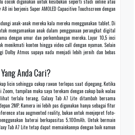
alu cocok digunakan untuk kesibukan seperti studi online atau
xy A8 ini berjenis Super AMOLED Capacitive Touchscreen dengan
dungi anak-anak mereka kala mereka menggunakan tablet. Di
 untuk mengamankan anak dalam penggunaan perangkat digital
rsama dengan umur dan perkembangan mereka. Layar 10,5 inci
k menikmati konten hingga video call dengan nyaman. Selain
ogi Dolby Atmos supaya nada menjadi lebih jernih dan bebas
Yang Anda Cari?
up licin sehingga cukup rawan terlepas saat dipegang. Ketika
si Zoom, tampilan muka saya terekam dengan cukup baik walau
rlihat terlalu terang. Galaxy Tab A7 Lite ditambah bersama
pan 2MP. Kamera ini lebih pas digunakan hanya sebagai fitur
nference atau augmented reality, bukan untuk menjepret foto-
menggunakan baterai berkapasitas 5.100mAh. Untuk bermain
laxy Tab A7 Lite tetap dapat memainkannya dengan baik namun