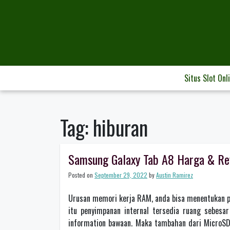
Skip
to
content
Situs Slot Onl
Tag:
hiburan
Samsung Galaxy Tab A8 Harga & Rev
Posted on
September 29, 2022
by
Austin Ramirez
Urusan memori kerja RAM, anda bisa menentukan p
itu penyimpanan internal tersedia ruang sebesa
information bawaan. Maka tambahan dari MicroSD b