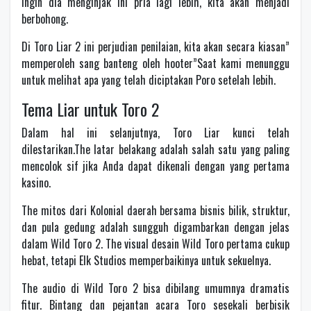
ingin dia menginjak ini pria lagi lebih, kita akan menjadi
berbohong.
Di Toro Liar 2 ini perjudian penilaian, kita akan secara kiasan”
memperoleh sang banteng oleh hooter”Saat kami menunggu
untuk melihat apa yang telah diciptakan Poro setelah lebih.
Tema Liar untuk Toro 2
Dalam hal ini selanjutnya, Toro Liar kunci telah
dilestarikan.The latar belakang adalah salah satu yang paling
mencolok sif jika Anda dapat dikenali dengan yang pertama
kasino.
The mitos dari Kolonial daerah bersama bisnis bilik, struktur,
dan pula gedung adalah sungguh digambarkan dengan jelas
dalam Wild Toro 2. The visual desain Wild Toro pertama cukup
hebat, tetapi Elk Studios memperbaikinya untuk sekuelnya.
The audio di Wild Toro 2 bisa dibilang umumnya dramatis
fitur. Bintang dan pejantan acara Toro sesekali berbisik