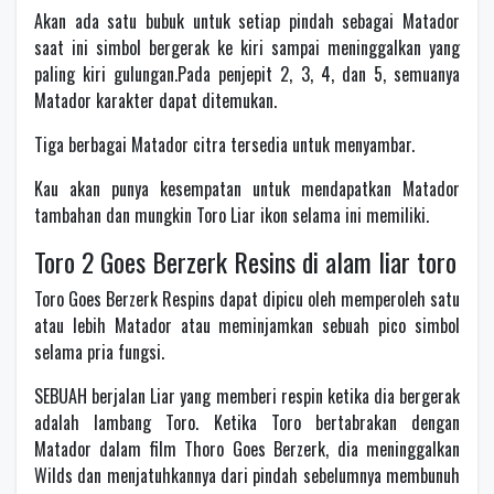
Akan ada satu bubuk untuk setiap pindah sebagai Matador
saat ini simbol bergerak ke kiri sampai meninggalkan yang
paling kiri gulungan.Pada penjepit 2, 3, 4, dan 5, semuanya
Matador karakter dapat ditemukan.
Tiga berbagai Matador citra tersedia untuk menyambar.
Kau akan punya kesempatan untuk mendapatkan Matador
tambahan dan mungkin Toro Liar ikon selama ini memiliki.
Toro 2 Goes Berzerk Resins di alam liar toro
Toro Goes Berzerk Respins dapat dipicu oleh memperoleh satu
atau lebih Matador atau meminjamkan sebuah pico simbol
selama pria fungsi.
SEBUAH berjalan Liar yang memberi respin ketika dia bergerak
adalah lambang Toro. Ketika Toro bertabrakan dengan
Matador dalam film Thoro Goes Berzerk, dia meninggalkan
Wilds dan menjatuhkannya dari pindah sebelumnya membunuh