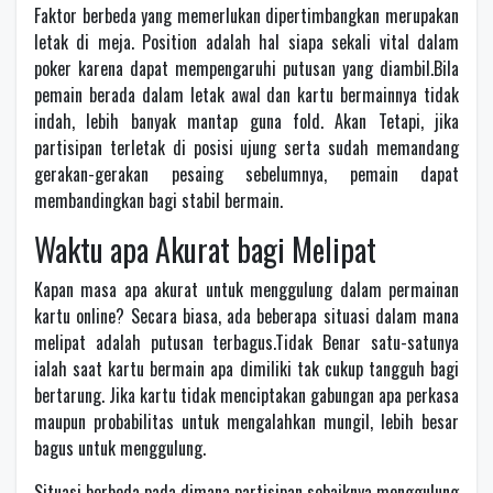
Faktor berbeda yang memerlukan dipertimbangkan merupakan
letak di meja. Position adalah hal siapa sekali vital dalam
poker karena dapat mempengaruhi putusan yang diambil.Bila
pemain berada dalam letak awal dan kartu bermainnya tidak
indah, lebih banyak mantap guna fold. Akan Tetapi, jika
partisipan terletak di posisi ujung serta sudah memandang
gerakan-gerakan pesaing sebelumnya, pemain dapat
membandingkan bagi stabil bermain.
Waktu apa Akurat bagi Melipat
Kapan masa apa akurat untuk menggulung dalam permainan
kartu online? Secara biasa, ada beberapa situasi dalam mana
melipat adalah putusan terbagus.Tidak Benar satu-satunya
ialah saat kartu bermain apa dimiliki tak cukup tangguh bagi
bertarung. Jika kartu tidak menciptakan gabungan apa perkasa
maupun probabilitas untuk mengalahkan mungil, lebih besar
bagus untuk menggulung.
Situasi berbeda pada dimana partisipan sebaiknya menggulung