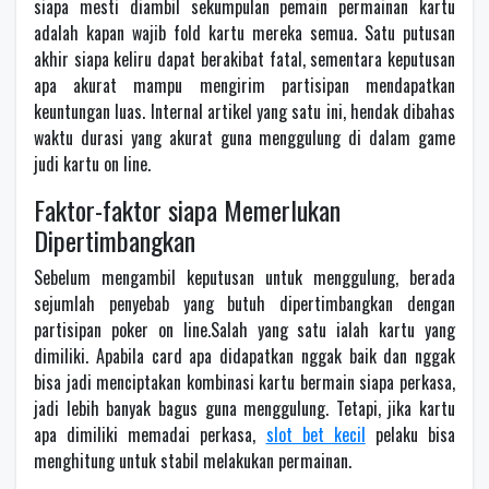
siapa mesti diambil sekumpulan pemain permainan kartu
adalah kapan wajib fold kartu mereka semua. Satu putusan
akhir siapa keliru dapat berakibat fatal, sementara keputusan
apa akurat mampu mengirim partisipan mendapatkan
keuntungan luas. Internal artikel yang satu ini, hendak dibahas
waktu durasi yang akurat guna menggulung di dalam game
judi kartu on line.
Faktor-faktor siapa Memerlukan
Dipertimbangkan
Sebelum mengambil keputusan untuk menggulung, berada
sejumlah penyebab yang butuh dipertimbangkan dengan
partisipan poker on line.Salah yang satu ialah kartu yang
dimiliki. Apabila card apa didapatkan nggak baik dan nggak
bisa jadi menciptakan kombinasi kartu bermain siapa perkasa,
jadi lebih banyak bagus guna menggulung. Tetapi, jika kartu
apa dimiliki memadai perkasa,
slot bet kecil
pelaku bisa
menghitung untuk stabil melakukan permainan.