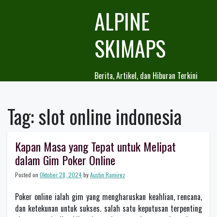
Skip
ALPINE
to
content
SKIMAPS
Berita, Artikel, dan Hiburan Terkini
Tag:
slot online indonesia
Kapan Masa yang Tepat untuk Melipat
dalam Gim Poker Online
Posted on
Oktober 28, 2024
by
Austin Ramirez
Poker online ialah gim yang mengharuskan keahlian, rencana,
dan ketekunan untuk sukses. salah satu keputusan terpenting