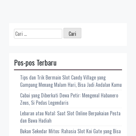
Cari
untuk:
Pos-pos Terbaru
Tips dan Trik Bermain Slot Candy Village yang
Gampang Menang Malam Hari, Bisa Jadi Andalan Kamu
Cabai yang Diberkati Dewa Petir: Mengenal Habanero
Zeus, Si Pedas Legendaris
Lebaran atau Natal: Saat Slot Online Berpakaian Pesta
dan Bawa Hadiah
Bukan Sekedar Mitos: Rahasia Slot Koi Gate yang Bisa