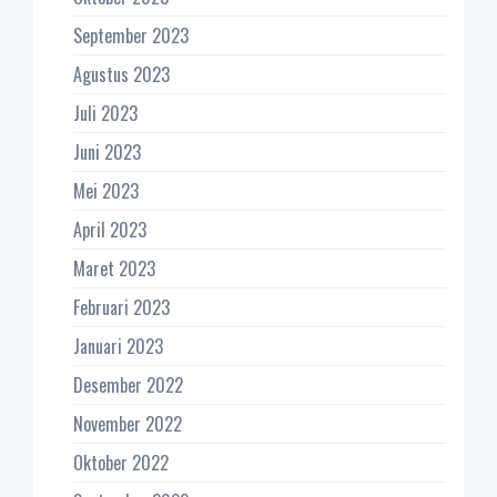
September 2023
Agustus 2023
Juli 2023
Juni 2023
Mei 2023
April 2023
Maret 2023
Februari 2023
Januari 2023
Desember 2022
November 2022
Oktober 2022