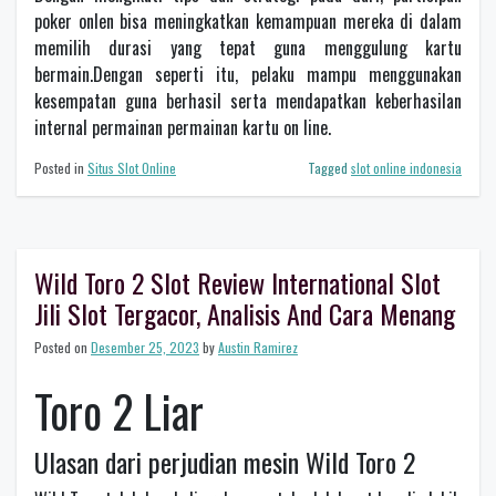
poker onlen bisa meningkatkan kemampuan mereka di dalam
memilih durasi yang tepat guna menggulung kartu
bermain.Dengan seperti itu, pelaku mampu menggunakan
kesempatan guna berhasil serta mendapatkan keberhasilan
internal permainan permainan kartu on line.
Posted in
Situs Slot Online
Tagged
slot online indonesia
Wild Toro 2 Slot Review International Slot
Jili Slot Tergacor, Analisis And Cara Menang
Posted on
Desember 25, 2023
by
Austin Ramirez
Toro 2 Liar
Ulasan dari perjudian mesin Wild Toro 2