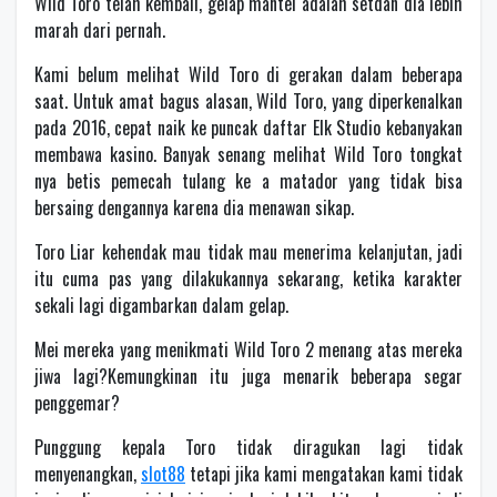
Wild Toro telah kembali, gelap mantel adalah setdan dia lebih
marah dari pernah.
Kami belum melihat Wild Toro di gerakan dalam beberapa
saat. Untuk amat bagus alasan, Wild Toro, yang diperkenalkan
pada 2016, cepat naik ke puncak daftar Elk Studio kebanyakan
membawa kasino. Banyak senang melihat Wild Toro tongkat
nya betis pemecah tulang ke a matador yang tidak bisa
bersaing dengannya karena dia menawan sikap.
Toro Liar kehendak mau tidak mau menerima kelanjutan, jadi
itu cuma pas yang dilakukannya sekarang, ketika karakter
sekali lagi digambarkan dalam gelap.
Mei mereka yang menikmati Wild Toro 2 menang atas mereka
jiwa lagi?Kemungkinan itu juga menarik beberapa segar
penggemar?
Punggung kepala Toro tidak diragukan lagi tidak
menyenangkan,
slot88
tetapi jika kami mengatakan kami tidak