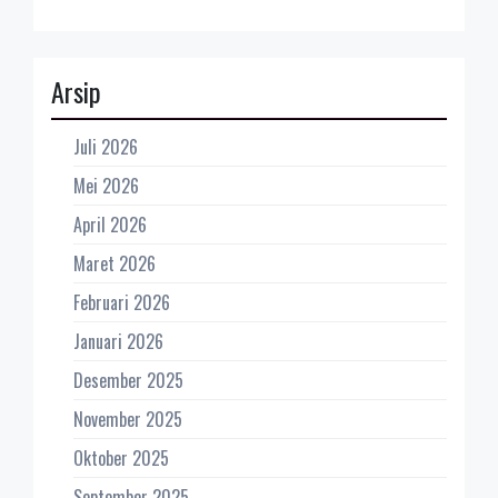
Arsip
Juli 2026
Mei 2026
April 2026
Maret 2026
Februari 2026
Januari 2026
Desember 2025
November 2025
Oktober 2025
September 2025