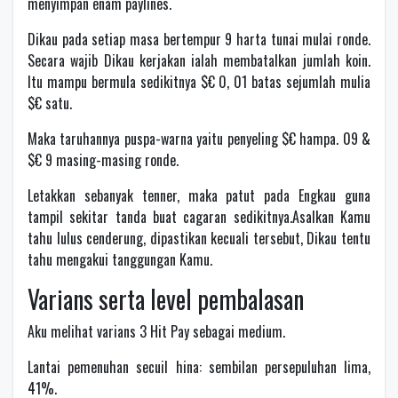
menyimpan enam paylines.
Dikau pada setiap masa bertempur 9 harta tunai mulai ronde.
Secara wajib Dikau kerjakan ialah membatalkan jumlah koin.
Itu mampu bermula sedikitnya $€ 0, 01 batas sejumlah mulia
$€ satu.
Maka taruhannya puspa-warna yaitu penyeling $€ hampa. 09 &
$€ 9 masing-masing ronde.
Letakkan sebanyak tenner, maka patut pada Engkau guna
tampil sekitar tanda buat cagaran sedikitnya.Asalkan Kamu
tahu lulus cenderung, dipastikan kecuali tersebut, Dikau tentu
tahu mengakui tanggungan Kamu.
Varians serta level pembalasan
Aku melihat varians 3 Hit Pay sebagai medium.
Lantai pemenuhan secuil hina: sembilan persepuluhan lima,
41%.