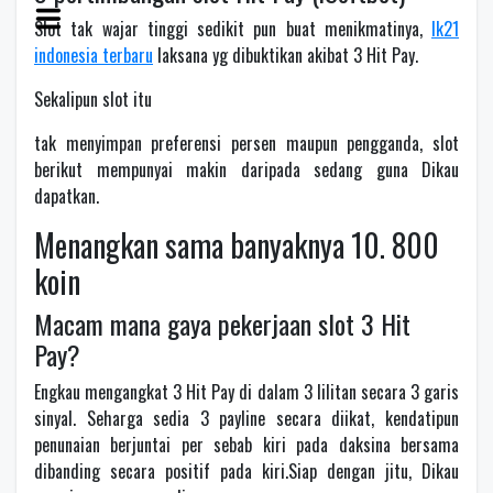
Slot tak wajar tinggi sedikit pun buat menikmatinya,
lk21
indonesia terbaru
laksana yg dibuktikan akibat 3 Hit Pay.
Sekalipun slot itu
tak menyimpan preferensi persen maupun pengganda, slot
berikut mempunyai makin daripada sedang guna Dikau
dapatkan.
Menangkan sama banyaknya 10. 800
koin
Macam mana gaya pekerjaan slot 3 Hit
Pay?
Engkau mengangkat 3 Hit Pay di dalam 3 lilitan secara 3 garis
sinyal. Seharga sedia 3 payline secara diikat, kendatipun
penunaian berjuntai per sebab kiri pada daksina bersama
dibanding secara positif pada kiri.Siap dengan jitu, Dikau