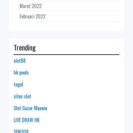
Maret 2022
Februari 2022
Trending
slot88
hk pools
togel
situs slot
Slot Gacor Maxwin
LIVE DRAW HK
SENI108