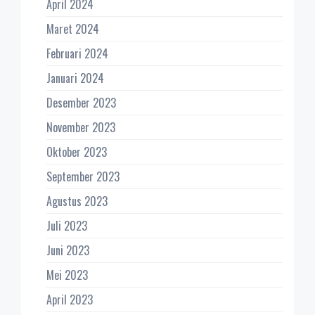
April 2024
Maret 2024
Februari 2024
Januari 2024
Desember 2023
November 2023
Oktober 2023
September 2023
Agustus 2023
Juli 2023
Juni 2023
Mei 2023
April 2023