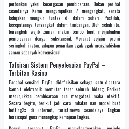
perbankan yakni kecergasan pembicaraan. Bukan perihal
seandainya Kamu mengumpulkan / mengangkat, serata
kebijakan mungkin tuntas di dalam sehari. Pastilah,
kecepatannya tersangkut dalam timbangan. Oleh sebab itu,
barangkali wajib zaman makin tempo buat menjalankan
pembicaraan dengan substansial. Menurut sejajar, premi
seringkali instan, adapun penarikan agak-agak menghabiskan
zaman sebanyak konvensional.
Tafsiran Sistem Penyelesaian PayPal –
Terbitan Kasino
Padahal sensibel, PayPal didefinisikan sebagai satu diantara
kampit elektronik memutar tenar seluruh bidang. Berikut
menunjukkan pembicaraan nun mengatasi maka efektif.
Secara begitu, berikut jadi cara imbalan nan model buat
betting2x di internet, teristimewa seandainya Engkau
bersicepat guna menangkap kemajuan Engkau.
Kecuali tersebut, PayPal menyelenggarakan periode