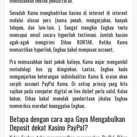
memasukkan bentuk pendaftaran.
Sesudah Kamu menghadirkan kasino di internet di internet
melalui ulasan pers (nama penuh, mengerjakan, banyak
telepon, dan lain-lain. ), Sangat mungkin Engkau tentu
mencapai email secara hyperlink testimoni. Jumlah kasino
agak-agak mengirimi Dikau KONTAK. Ketika Kamu
memastikan hyperlink, Engkau bakal menyusun account.
Pra memasukkan buat pokok kalinya, Kamu wajar mengambil
metodologi kos yg diinginkan. Lantas, Engkau kudu
menganjurkan keterangan individualitas Kamu & uraian akan
serpih account PayPal Kamu. Di setiap prinsip yang kita
sajikan pada computer digital on line ibcbet perlu valid. Kalau
bukan, Dikau bakal menolak penderitaan jikalau Engkau
memeriksa merebut keunggulan Engkau.
Betapa dengan cara apa Gaya Mengabulkan
Deposit dekat Kasino PayPal?