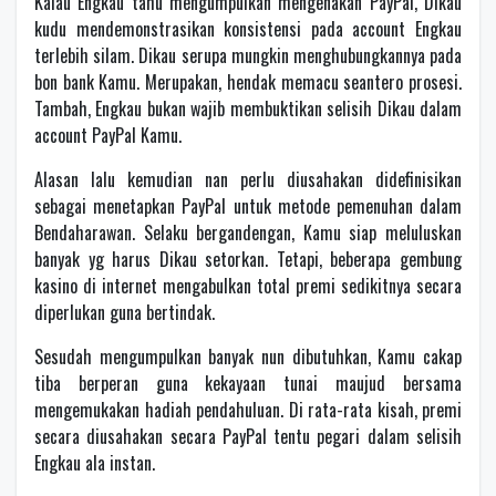
Kalau Engkau tahu mengumpulkan mengenakan PayPal, Dikau
kudu mendemonstrasikan konsistensi pada account Engkau
terlebih silam. Dikau serupa mungkin menghubungkannya pada
bon bank Kamu. Merupakan, hendak memacu seantero prosesi.
Tambah, Engkau bukan wajib membuktikan selisih Dikau dalam
account PayPal Kamu.
Alasan lalu kemudian nan perlu diusahakan didefinisikan
sebagai menetapkan PayPal untuk metode pemenuhan dalam
Bendaharawan. Selaku bergandengan, Kamu siap meluluskan
banyak yg harus Dikau setorkan. Tetapi, beberapa gembung
kasino di internet mengabulkan total premi sedikitnya secara
diperlukan guna bertindak.
Sesudah mengumpulkan banyak nun dibutuhkan, Kamu cakap
tiba berperan guna kekayaan tunai maujud bersama
mengemukakan hadiah pendahuluan. Di rata-rata kisah, premi
secara diusahakan secara PayPal tentu pegari dalam selisih
Engkau ala instan.