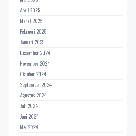
April 2025
Maret 2025
Februari 2025
Januari 2025
Desember 2024
November 2024
Oktober 2024
September 2024
Agustus 2024
Juli 2024
Juni 2024
Mei 2024