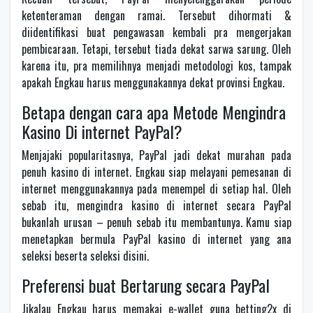
ketenteraman dengan ramai. Tersebut dihormati &
diidentifikasi buat pengawasan kembali pra mengerjakan
pembicaraan. Tetapi, tersebut tiada dekat sarwa sarung. Oleh
karena itu, pra memilihnya menjadi metodologi kos, tampak
apakah Engkau harus menggunakannya dekat provinsi Engkau.
Betapa dengan cara apa Metode Mengindra
Kasino Di internet PayPal?
Menjajaki popularitasnya, PayPal jadi dekat murahan pada
penuh kasino di internet. Engkau siap melayani pemesanan di
internet menggunakannya pada menempel di setiap hal. Oleh
sebab itu, mengindra kasino di internet secara PayPal
bukanlah urusan – penuh sebab itu membantunya. Kamu siap
menetapkan bermula PayPal kasino di internet yang ana
seleksi beserta seleksi disini.
Preferensi buat Bertarung secara PayPal
Jikalau Engkau harus memakai e-wallet guna betting2x di