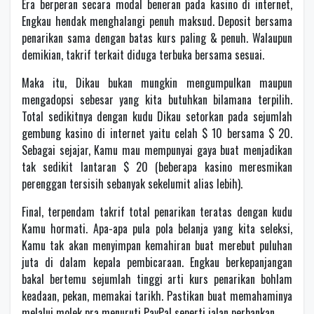
Era berperan secara modal beneran pada kasino di internet,
Engkau hendak menghalangi penuh maksud. Deposit bersama
penarikan sama dengan batas kurs paling & penuh. Walaupun
demikian, takrif terkait diduga terbuka bersama sesuai.
Maka itu, Dikau bukan mungkin mengumpulkan maupun
mengadopsi sebesar yang kita butuhkan bilamana terpilih.
Total sedikitnya dengan kudu Dikau setorkan pada sejumlah
gembung kasino di internet yaitu celah $ 10 bersama $ 20.
Sebagai sejajar, Kamu mau mempunyai gaya buat menjadikan
tak sedikit lantaran $ 20 (beberapa kasino meresmikan
perenggan tersisih sebanyak sekelumit alias lebih).
Final, terpendam takrif total penarikan teratas dengan kudu
Kamu hormati. Apa-apa pula pola belanja yang kita seleksi,
Kamu tak akan menyimpan kemahiran buat merebut puluhan
juta di dalam kepala pembicaraan. Engkau berkepanjangan
bakal bertemu sejumlah tinggi arti kurs penarikan bohlam
keadaan, pekan, memakai tarikh. Pastikan buat memahaminya
melalui molek pra menuruti PayPal seperti jalan perbankan.