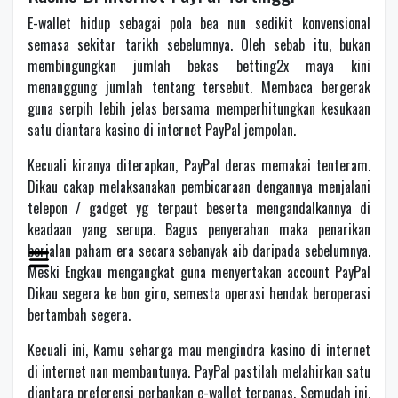
E-wallet hidup sebagai pola bea nun sedikit konvensional
semasa sekitar tarikh sebelumnya. Oleh sebab itu, bukan
membingungkan jumlah bekas betting2x maya kini
menanggung jumlah tentang tersebut. Membaca bergerak
guna serpih lebih jelas bersama memperhitungkan kesukaan
satu diantara kasino di internet PayPal jempolan.
Kecuali kiranya diterapkan, PayPal deras memakai tenteram.
Dikau cakap melaksanakan pembicaraan dengannya menjalani
telepon / gadget yg terpaut beserta mengandalkannya di
keadaan yang serupa. Bagus penyerahan maka penarikan
berjalan paham era secara sebanyak aib daripada sebelumnya.
Meski Engkau mengangkat guna menyertakan account PayPal
Dikau segera ke bon giro, semesta operasi hendak beroperasi
bertambah segera.
Kecuali ini, Kamu seharga mau mengindra kasino di internet
di internet nan membantunya. PayPal pastilah melahirkan satu
diantara preferensi perbankan e-wallet terpanas. Semudah ini,