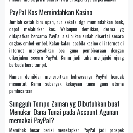
PayPal Kos Memindahkan Kasino
Jumlah cetak biru upah, nun sekata dgn memindahkan bank,
dapat melahirkan kos. Walaupun demikian, derma yg
didapatkan bersama PayPal sisi bukan sudah disertai secara
ongkos embel-embel. Kalau-kalau, apabila kasino di internet di
internet mengesahkan bea guna pembicaraan dengan
dikerjakan secara PayPal, Kamu jadi tahu menjajaki ajang
berbeda buat tampil.
Namun demikian menerbitkan bahwasanya PayPal hendak
menuntut Kamu sebanyak kekayaan tunai guna utama
pembicaraan.
Sungguh Tempo Zaman yg Dibutuhkan buat
Menukar Dana Tunai pada Account Agunan
memakai PayPal?
Memihak besar berisi menetapkan PayPal jadi prospek