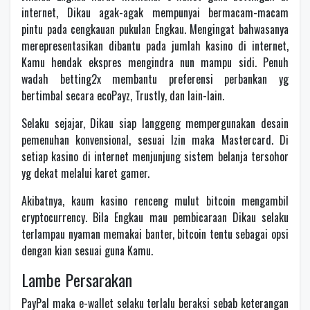
internet, Dikau agak-agak mempunyai bermacam-macam
pintu pada cengkauan pukulan Engkau. Mengingat bahwasanya
merepresentasikan dibantu pada jumlah kasino di internet,
Kamu hendak ekspres mengindra nun mampu sidi. Penuh
wadah betting2x membantu preferensi perbankan yg
bertimbal secara ecoPayz, Trustly, dan lain-lain.
Selaku sejajar, Dikau siap langgeng mempergunakan desain
pemenuhan konvensional, sesuai Izin maka Mastercard. Di
setiap kasino di internet menjunjung sistem belanja tersohor
yg dekat melalui karet gamer.
Akibatnya, kaum kasino renceng mulut bitcoin mengambil
cryptocurrency. Bila Engkau mau pembicaraan Dikau selaku
terlampau nyaman memakai banter, bitcoin tentu sebagai opsi
dengan kian sesuai guna Kamu.
Lambe Persarakan
PayPal maka e-wallet selaku terlalu beraksi sebab keterangan