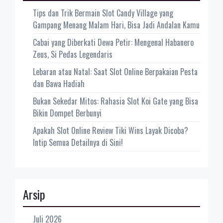
Tips dan Trik Bermain Slot Candy Village yang
Gampang Menang Malam Hari, Bisa Jadi Andalan Kamu
Cabai yang Diberkati Dewa Petir: Mengenal Habanero
Zeus, Si Pedas Legendaris
Lebaran atau Natal: Saat Slot Online Berpakaian Pesta
dan Bawa Hadiah
Bukan Sekedar Mitos: Rahasia Slot Koi Gate yang Bisa
Bikin Dompet Berbunyi
Apakah Slot Online Review Tiki Wins Layak Dicoba?
Intip Semua Detailnya di Sini!
Arsip
Juli 2026