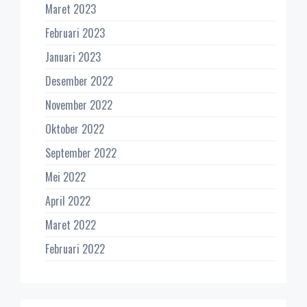
Maret 2023
Februari 2023
Januari 2023
Desember 2022
November 2022
Oktober 2022
September 2022
Mei 2022
April 2022
Maret 2022
Februari 2022