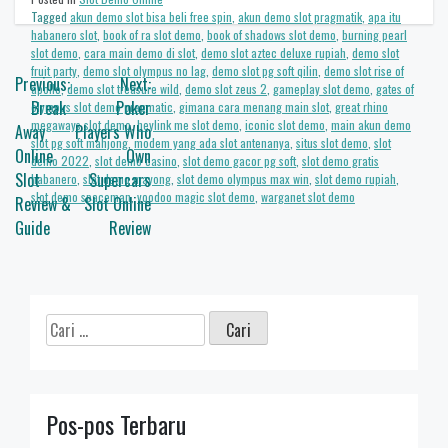
Tagged
akun demo slot bisa beli free spin
,
akun demo slot pragmatik
,
apa itu
habanero slot
,
book of ra slot demo
,
book of shadows slot demo
,
burning pearl
slot demo
,
cara main demo di slot
,
demo slot aztec deluxe rupiah
,
demo slot
fruit party
,
demo slot olympus no lag
,
demo slot pg soft qilin
,
demo slot rise of
Navigasi
Previous:
Next:
apollo
,
demo slot treasure wild
,
demo slot zeus 2
,
gameplay slot demo
,
gates of
pos
Break
Poker
olympus slot demo pragmatic
,
gimana cara menang main slot
,
great rhino
megaways slot demo
,
heylink me slot demo
,
iconic slot demo
,
main akun demo
Away
Players Who
slot pg soft mahjong
,
modem yang ada slot antenanya
,
situs slot demo
,
slot
Online
Own
demo 2022
,
slot demo casino
,
slot demo gacor pg soft
,
slot demo gratis
Slot
Supercars
habanero
,
slot demo mayong
,
slot demo olympus max win
,
slot demo rupiah
,
slot demo spaceman
,
voodoo magic slot demo
,
warganet slot demo
Review &
Slot Online
Guide
Review
Cari
untuk:
Pos-pos Terbaru