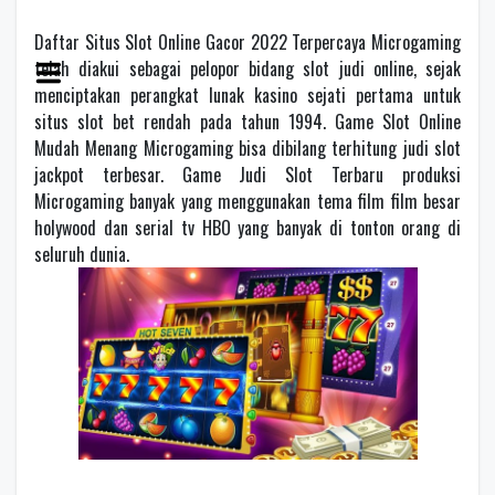
Daftar Situs Slot Online Gacor 2022 Terpercaya Microgaming
telah diakui sebagai pelopor bidang slot judi online, sejak
menciptakan perangkat lunak kasino sejati pertama untuk
situs slot bet rendah pada tahun 1994. Game Slot Online
Mudah Menang Microgaming bisa dibilang terhitung judi slot
jackpot terbesar. Game Judi Slot Terbaru produksi
Microgaming banyak yang menggunakan tema film film besar
holywood dan serial tv HBO yang banyak di tonton orang di
seluruh dunia.