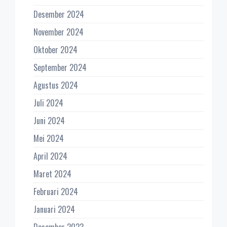
Desember 2024
November 2024
Oktober 2024
September 2024
Agustus 2024
Juli 2024
Juni 2024
Mei 2024
April 2024
Maret 2024
Februari 2024
Januari 2024