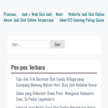
Navigasi
Previous:
Judi » Web Slot Judi
Next:
Website Judi Slot Online
pos
Akses Judi Slot Online Terpercaya
Joker123 Gaming Paling Gacor
Cari
untuk:
Pos-pos Terbaru
Tips dan Trik Bermain Slot Candy Village yang
Gampang Menang Malam Hari, Bisa Jadi Andalan Kamu
Cabai yang Diberkati Dewa Petir: Mengenal Habanero
Zeus, Si Pedas Legendaris
Lebaran atau Natal: Saat Slot Online Berpakaian Pesta