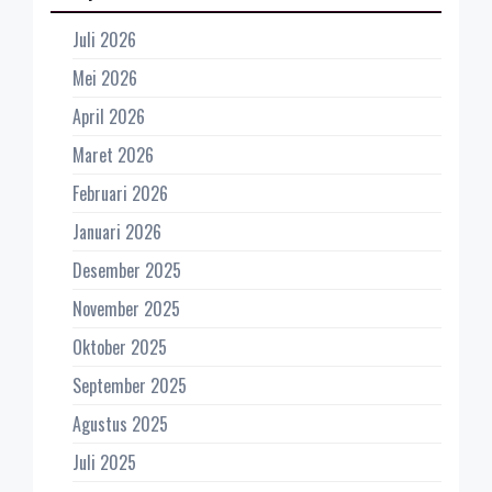
Juli 2026
Mei 2026
April 2026
Maret 2026
Februari 2026
Januari 2026
Desember 2025
November 2025
Oktober 2025
September 2025
Agustus 2025
Juli 2025