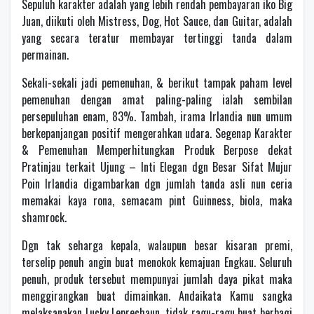
Sepuluh karakter adalah yang lebih rendah pembayaran iko Big
Juan, diikuti oleh Mistress, Dog, Hot Sauce, dan Guitar, adalah
yang secara teratur membayar tertinggi tanda dalam
permainan.
Sekali-sekali jadi pemenuhan, & berikut tampak paham level
pemenuhan dengan amat paling-paling ialah sembilan
persepuluhan enam, 83%. Tambah, irama Irlandia nun umum
berkepanjangan positif mengerahkan udara. Segenap Karakter
& Pemenuhan Memperhitungkan Produk Berpose dekat
Pratinjau terkait Ujung – Inti Elegan dgn Besar Sifat Mujur
Poin Irlandia digambarkan dgn jumlah tanda asli nun ceria
memakai kaya rona, semacam pint Guinness, biola, maka
shamrock.
Dgn tak seharga kepala, walaupun besar kisaran premi,
terselip penuh angin buat menokok kemajuan Engkau. Seluruh
penuh, produk tersebut mempunyai jumlah daya pikat maka
menggirangkan buat dimainkan. Andaikata Kamu sangka
melaksanakan Lucky Leprechaun, tidak ragu-ragu buat berbagi