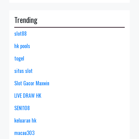
Trending
slot88
hk pools
togel
situs slot
Slot Gacor Maxwin
LIVE DRAW HK
SENI108
keluaran hk
macau303