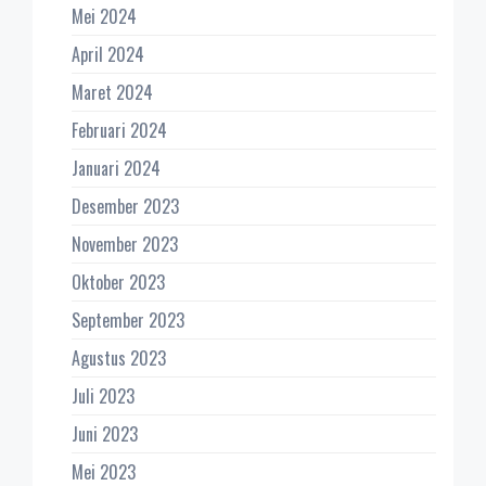
Mei 2024
April 2024
Maret 2024
Februari 2024
Januari 2024
Desember 2023
November 2023
Oktober 2023
September 2023
Agustus 2023
Juli 2023
Juni 2023
Mei 2023