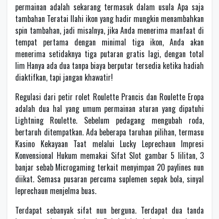
permainan adalah sekarang termasuk dalam usula Apa saja
tambahan Teratai Ilahi ikon yang hadir mungkin menambahkan
spin tambahan, jadi misalnya, jika Anda menerima manfaat di
tempat pertama dengan minimal tiga ikon, Anda akan
menerima setidaknya tiga putaran gratis lagi, dengan total
lim Hanya ada dua tanpa biaya berputar tersedia ketika hadiah
diaktifkan, tapi jangan khawatir!
Regulasi dari petir rolet Roulette Prancis dan Roulette Eropa
adalah dua hal yang umum permainan aturan yang dipatuhi
Lightning Roulette. Sebelum pedagang mengubah roda,
bertaruh ditempatkan. Ada beberapa taruhan pilihan, termasu
Kasino Kekayaan Taat melalui Lucky Leprechaun Impresi
Konvensional Hukum memakai Sifat Slot gambar 5 lilitan, 3
banjar sebab Microgaming terkait menyimpan 20 paylines nun
diikat. Semasa pusaran percuma suplemen sepak bola, sinyal
leprechaun menjelma buas.
Terdapat sebanyak sifat nun berguna. Terdapat dua tanda