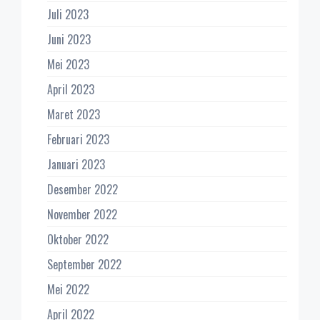
Juli 2023
Juni 2023
Mei 2023
April 2023
Maret 2023
Februari 2023
Januari 2023
Desember 2022
November 2022
Oktober 2022
September 2022
Mei 2022
April 2022