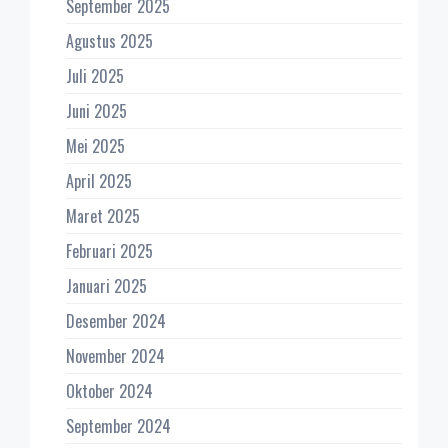
September 2025
Agustus 2025
Juli 2025
Juni 2025
Mei 2025
April 2025
Maret 2025
Februari 2025
Januari 2025
Desember 2024
November 2024
Oktober 2024
September 2024