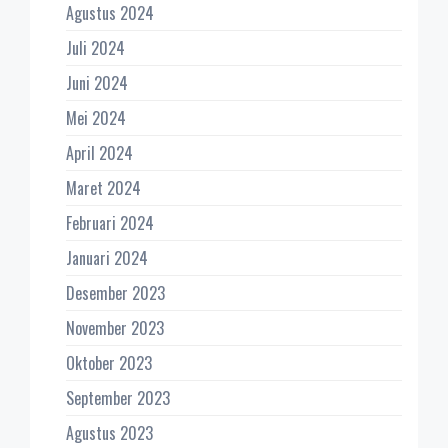
Agustus 2024
Juli 2024
Juni 2024
Mei 2024
April 2024
Maret 2024
Februari 2024
Januari 2024
Desember 2023
November 2023
Oktober 2023
September 2023
Agustus 2023