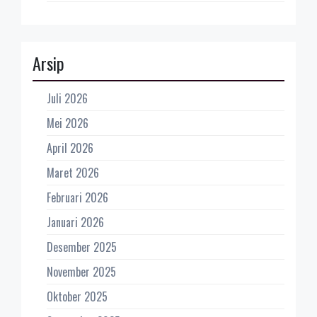
Arsip
Juli 2026
Mei 2026
April 2026
Maret 2026
Februari 2026
Januari 2026
Desember 2025
November 2025
Oktober 2025