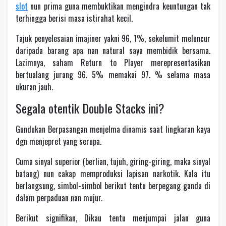
slot
nun prima guna membuktikan mengindra keuntungan tak
terhingga berisi masa istirahat kecil.
Tajuk penyelesaian imajiner yakni 96, 1%, sekelumit meluncur
daripada barang apa nan natural saya membidik bersama.
Lazimnya, saham Return to Player merepresentasikan
bertualang jurang 96. 5% memakai 97. % selama masa
ukuran jauh.
Segala otentik Double Stacks ini?
Gundukan Berpasangan menjelma dinamis saat lingkaran kaya
dgn menjepret yang serupa.
Cuma sinyal superior (berlian, tujuh, giring-giring, maka sinyal
batang) nun cakap memproduksi lapisan narkotik. Kala itu
berlangsung, simbol-simbol berikut tentu berpegang ganda di
dalam perpaduan nan mujur.
Berikut signifikan, Dikau tentu menjumpai jalan guna