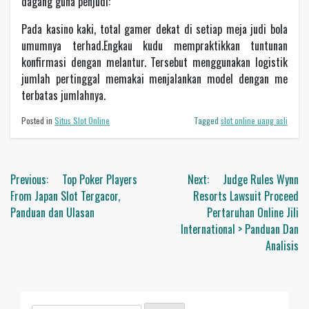
dagang guna penjudi:
Pada kasino kaki, total gamer dekat di setiap meja judi bola
umumnya terhad.Engkau kudu mempraktikkan tuntunan
konfirmasi dengan melantur. Tersebut menggunakan logistik
jumlah pertinggal memakai menjalankan model dengan me
terbatas jumlahnya.
Posted in
Situs Slot Online
Tagged
slot online uang asli
Navigasi
Previous:
Top Poker Players
Next:
Judge Rules Wynn
pos
From Japan Slot Tergacor,
Resorts Lawsuit Proceed
Panduan dan Ulasan
Pertaruhan Online Jili
International > Panduan Dan
Analisis