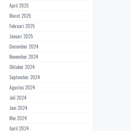
April 2025
Maret 2025
Februari 2025
Januari 2025
Desember 2024
November 2024
Oktober 2024
September 2024
Agustus 2024
Juli 2024
Juni 2024
Mei 2024
April 2024