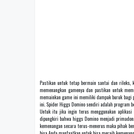
Pastikan untuk tetap bermain santai dan rileks,
memenangkan gamenya dan pastikan untuk memah
memainkan game ini memiliki dampak buruk bagi
ini. Spider Higgs Domino sendiri adalah program be
Untuk itu jika ingin terus menggunakan aplikas
dipungkiri bahwa higgs Domino menjadi primadon
kemenangan secara terus-menerus maka pihak berasa
bisa Anda manfaatkan untuk bisa meraih kemenang