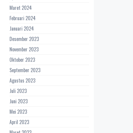
Maret 2024
Februari 2024
Januari 2024
Desember 2023
November 2023
Oktober 2023
September 2023
Agustus 2023
Juli 2023
Juni 2023
Mei 2023
April 2023
Maret 2023