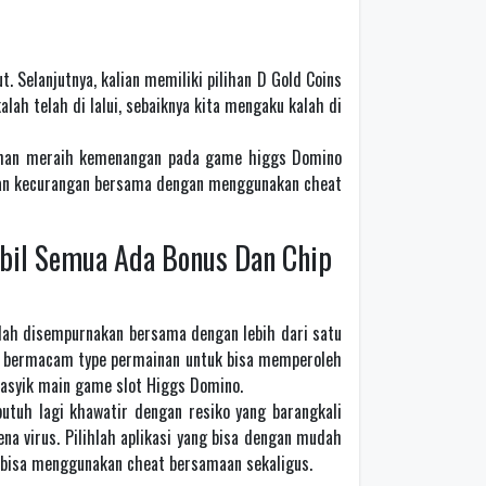
 Selanjutnya, kalian memiliki pilihan D Gold Coins
lah telah di lalui, sebaiknya kita mengaku kalah di
ahan meraih kemenangan pada game higgs Domino
ukan kecurangan bersama dengan menggunakan cheat
mbil Semua Ada Bonus Dan Chip
lah disempurnakan bersama dengan lebih dari satu
an bermacam type permainan untuk bisa memperoleh
 asyik main game slot Higgs Domino.
utuh lagi khawatir dengan resiko yang barangkali
na virus. Pilihlah aplikasi yang bisa dengan mudah
ak bisa menggunakan cheat bersamaan sekaligus.