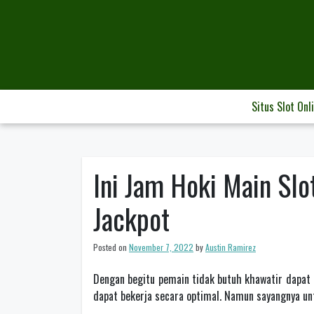
Skip
to
content
Situs Slot Onl
Ini Jam Hoki Main Slo
Jackpot
Posted on
November 7, 2022
by
Austin Ramirez
Dengan begitu pemain tidak butuh khawatir dapat 
dapat bekerja secara optimal. Namun sayangnya un