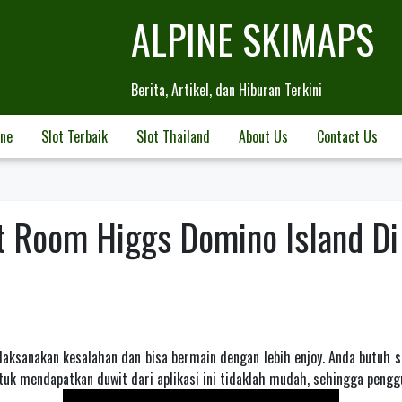
ALPINE SKIMAPS
Berita, Artikel, dan Hiburan Terkini
ine
Slot Terbaik
Slot Thailand
About Us
Contact Us
t Room Higgs Domino Island Di 
laksanakan kesalahan dan bisa bermain dengan lebih enjoy. Anda butuh
tuk mendapatkan duwit dari aplikasi ini tidaklah mudah, sehingga peng