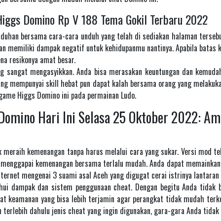
Higgs Domino Rp V 188 Tema Gokil Terbaru 2022
duhan bersama cara-cara unduh yang telah di sediakan halaman tersebut.
kan memiliki dampak negatif untuk kehidupanmu nantinya. Apabila batas ka
na resikonya amat besar.
ng sangat mengasyikkan. Anda bisa merasakan keuntungan dan kemud
ang mempunyai skill hebat pun dapat kalah bersama orang yang melak
game Higgs Domino ini pada permainan Ludo.
Domino Hari Ini Selasa 25 Oktober 2022: A
 meraih kemenangan tanpa harus melalui cara yang sukar. Versi mod te
tuk menggapai kemenangan bersama terlalu mudah. Anda dapat memaink
ternet mengenai 3 suami asal Aceh yang digugat cerai istrinya lantaran
hui dampak dan sistem penggunaan cheat. Dengan begitu Anda tidak b
ngkat keamanan yang bisa lebih terjamin agar perangkat tidak mudah terke
an terlebih dahulu jenis cheat yang ingin digunakan, gara-gara Anda tid