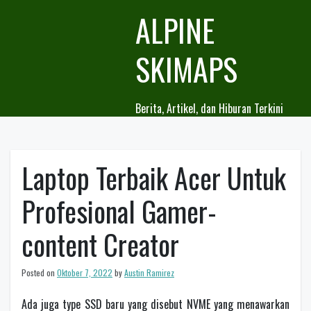
Skip
ALPINE
to
content
SKIMAPS
Berita, Artikel, dan Hiburan Terkini
Laptop Terbaik Acer Untuk
Profesional Gamer-
content Creator
Posted on
Oktober 7, 2022
by
Austin Ramirez
Ada juga type SSD baru yang disebut NVME yang menawarkan