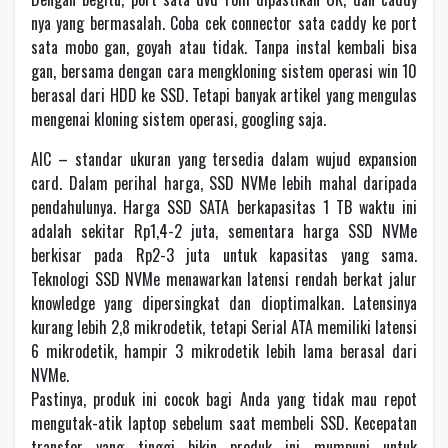
nya yang bermasalah. Coba cek connector sata caddy ke port
sata mobo gan, goyah atau tidak. Tanpa instal kembali bisa
gan, bersama dengan cara mengkloning sistem operasi win 10
berasal dari HDD ke SSD. Tetapi banyak artikel yang mengulas
mengenai kloning sistem operasi, googling saja.
AIC – standar ukuran yang tersedia dalam wujud expansion
card. Dalam perihal harga, SSD NVMe lebih mahal daripada
pendahulunya. Harga SSD SATA berkapasitas 1 TB waktu ini
adalah sekitar Rp1,4-2 juta, sementara harga SSD NVMe
berkisar pada Rp2-3 juta untuk kapasitas yang sama.
Teknologi SSD NVMe menawarkan latensi rendah berkat jalur
knowledge yang dipersingkat dan dioptimalkan. Latensinya
kurang lebih 2,8 mikrodetik, tetapi Serial ATA memiliki latensi
6 mikrodetik, hampir 3 mikrodetik lebih lama berasal dari
NVMe.
Pastinya, produk ini cocok bagi Anda yang tidak mau repot
mengutak-atik laptop sebelum saat membeli SSD. Kecepatan
transfer yang tinggi bikin produk ini mumpuni untuk