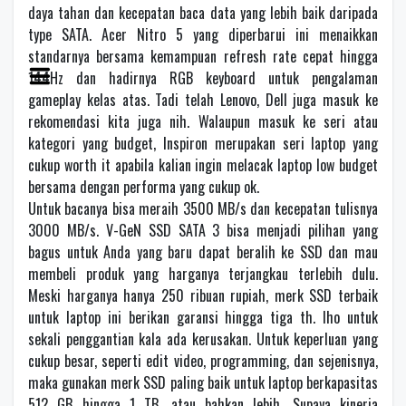
daya tahan dan kecepatan baca data yang lebih baik daripada
type SATA. Acer Nitro 5 yang diperbarui ini menaikkan
standarnya bersama kemampuan refresh rate cepat hingga
144Hz dan hadirnya RGB keyboard untuk pengalaman
gameplay kelas atas. Tadi telah Lenovo, Dell juga masuk ke
rekomendasi kita juga nih. Walaupun masuk ke seri atau
kategori yang budget, Inspiron merupakan seri laptop yang
cukup worth it apabila kalian ingin melacak laptop low budget
bersama dengan performa yang cukup ok.
Untuk bacanya bisa meraih 3500 MB/s dan kecepatan tulisnya
3000 MB/s. V-GeN SSD SATA 3 bisa menjadi pilihan yang
bagus untuk Anda yang baru dapat beralih ke SSD dan mau
membeli produk yang harganya terjangkau terlebih dulu.
Meski harganya hanya 250 ribuan rupiah, merk SSD terbaik
untuk laptop ini berikan garansi hingga tiga th. lho untuk
sekali penggantian kala ada kerusakan. Untuk keperluan yang
cukup besar, seperti edit video, programming, dan sejenisnya,
maka gunakan merk SSD paling baik untuk laptop berkapasitas
512 GB hingga 1 TB, atau bahkan lebih. Supaya kinerja