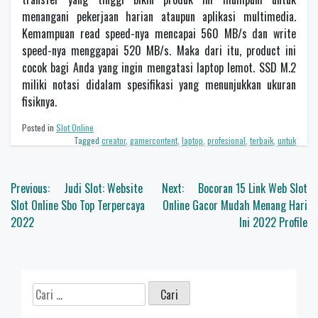
menangani pekerjaan harian ataupun aplikasi multimedia.
Kemampuan read speed-nya mencapai 560 MB/s dan write
speed-nya menggapai 520 MB/s. Maka dari itu, product ini
cocok bagi Anda yang ingin mengatasi laptop lemot. SSD M.2
miliki notasi didalam spesifikasi yang menunjukkan ukuran
fisiknya.
Posted in
Slot Online
Tagged
creator
,
gamercontent
,
laptop
,
profesional
,
terbaik
,
untuk
Navigasi
Previous:
Judi Slot: Website
Next:
Bocoran 15 Link Web Slot
pos
Slot Online Sbo Top Terpercaya
Online Gacor Mudah Menang Hari
2022
Ini 2022 Profile
Cari
untuk: