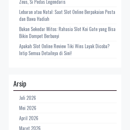
Zeus, Si Pedas Legendaris
Lebaran atau Natal: Saat Slot Online Berpakaian Pesta
dan Bawa Hadiah
Bukan Sekedar Mitos: Rahasia Slot Koi Gate yang Bisa
Bikin Dompet Berbunyi
Apakah Slot Online Review Tiki Wins Layak Dicoba?
Intip Semua Detailnya di Sini!
Arsip
Juli 2026
Mei 2026
April 2026
Maret 2026