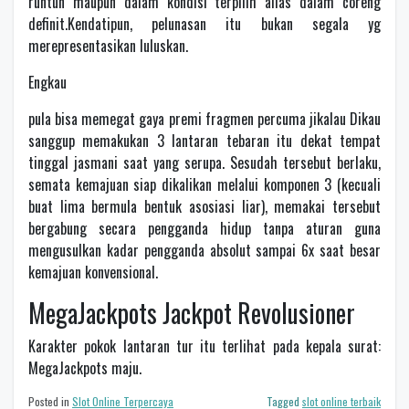
runtun maupun dalam kondisi terpilih alias dalam coreng
definit.Kendatipun, pelunasan itu bukan segala yg
merepresentasikan luluskan.
Engkau
pula bisa memegat gaya premi fragmen percuma jikalau Dikau
sanggup memakukan 3 lantaran tebaran itu dekat tempat
tinggal jasmani saat yang serupa. Sesudah tersebut berlaku,
semata kemajuan siap dikalikan melalui komponen 3 (kecuali
buat lima bermula bentuk asosiasi liar), memakai tersebut
bergabung secara pengganda hidup tanpa aturan guna
mengusulkan kadar pengganda absolut sampai 6x saat besar
kemajuan konvensional.
MegaJackpots Jackpot Revolusioner
Karakter pokok lantaran tur itu terlihat pada kepala surat:
MegaJackpots maju.
Posted in
Slot Online Terpercaya
Tagged
slot online terbaik