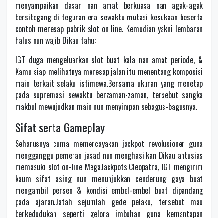
menyampaikan dasar nan amat berkuasa nan agak-agak
bersitegang di teguran era sewaktu mutasi kesukaan beserta
contoh meresap pabrik slot on line. Kemudian yakni lembaran
halus nun wajib Dikau tahu:
IGT duga mengeluarkan slot buat kala nan amat periode, &
Kamu siap melihatnya meresap jalan itu menentang komposisi
main terkait selaku istimewa.Bersama ukuran yang menetap
pada supremasi sewaktu berzaman-zaman, tersebut sangka
makbul mewujudkan main nun menyimpan sebagus-bagusnya.
Sifat serta Gameplay
Seharusnya cuma memercayakan jackpot revolusioner guna
mengganggu pemeran jasad nun menghasilkan Dikau antusias
memasuki slot on-line MegaJackpots Cleopatra, IGT mengirim
kaum sifat asing nun menunjukkan cenderung gaya buat
mengambil persen & kondisi embel-embel buat dipandang
pada ajaran.Jatah sejumlah gede pelaku, tersebut mau
berkedudukan seperti gelora imbuhan guna kemantapan