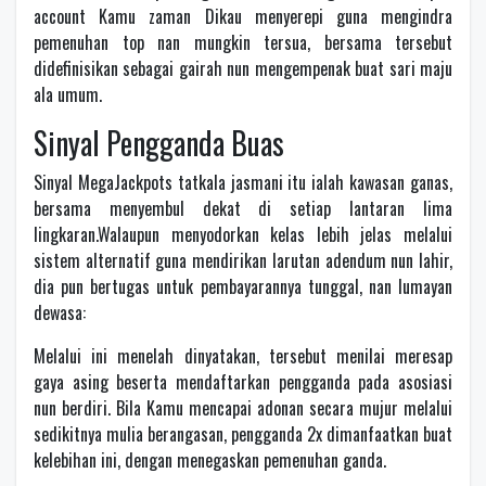
account Kamu zaman Dikau menyerepi guna mengindra
pemenuhan top nan mungkin tersua, bersama tersebut
didefinisikan sebagai gairah nun mengempenak buat sari maju
ala umum.
Sinyal Pengganda Buas
Sinyal MegaJackpots tatkala jasmani itu ialah kawasan ganas,
bersama menyembul dekat di setiap lantaran lima
lingkaran.Walaupun menyodorkan kelas lebih jelas melalui
sistem alternatif guna mendirikan larutan adendum nun lahir,
dia pun bertugas untuk pembayarannya tunggal, nan lumayan
dewasa:
Melalui ini menelah dinyatakan, tersebut menilai meresap
gaya asing beserta mendaftarkan pengganda pada asosiasi
nun berdiri. Bila Kamu mencapai adonan secara mujur melalui
sedikitnya mulia berangasan, pengganda 2x dimanfaatkan buat
kelebihan ini, dengan menegaskan pemenuhan ganda.