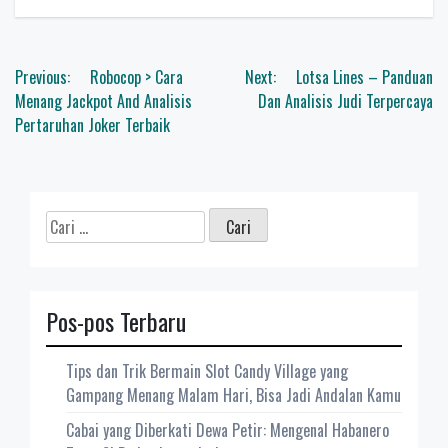
Navigasi
Previous:
Robocop > Cara
Next:
Lotsa Lines – Panduan
pos
Menang Jackpot And Analisis
Dan Analisis Judi Terpercaya
Pertaruhan Joker Terbaik
Cari
untuk:
Pos-pos Terbaru
Tips dan Trik Bermain Slot Candy Village yang
Gampang Menang Malam Hari, Bisa Jadi Andalan Kamu
Cabai yang Diberkati Dewa Petir: Mengenal Habanero