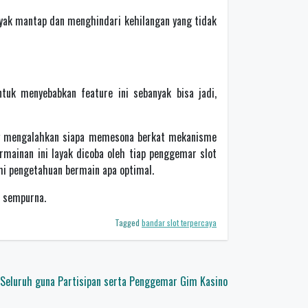
yak mantap dan menghindari kehilangan yang tidak
uk menyebabkan feature ini sebanyak bisa jadi,
ang mengalahkan siapa memesona berkat mekanisme
mainan ini layak dicoba oleh tiap penggemar slot
mi pengetahuan bermain apa optimal.
a sempurna.
Tagged
bandar slot terpercaya
 Seluruh guna Partisipan serta Penggemar Gim Kasino