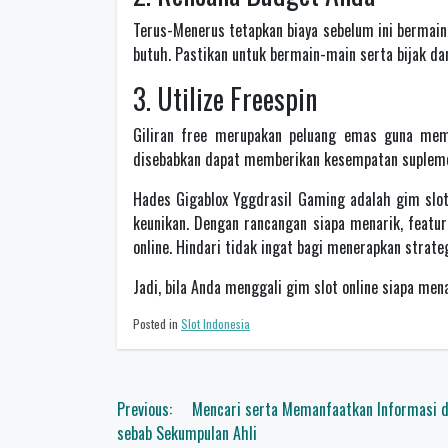
Terus-Menerus tetapkan biaya sebelum ini bermai
butuh. Pastikan untuk bermain-main serta bijak da
3. Utilize Freespin
Giliran free merupakan peluang emas guna memp
disebabkan dapat memberikan kesempatan suplemen
Hades Gigablox Yggdrasil Gaming adalah gim slo
keunikan. Dengan rancangan siapa menarik, featu
online. Hindari tidak ingat bagi menerapkan strat
Jadi, bila Anda menggali gim slot online siapa men
Posted in
Slot Indonesia
Navigasi
Previous:
Mencari serta Memanfaatkan Informasi dan
pos
sebab Sekumpulan Ahli