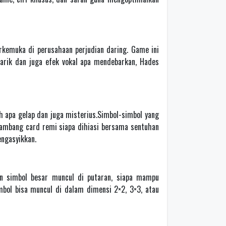
erkemuka di perusahaan perjudian daring. Game ini
narik dan juga efek vokal apa mendebarkan, Hades
 apa gelap dan juga misterius.Simbol-simbol yang
 lambang card remi siapa dihiasi bersama sentuhan
ngasyikkan.
kan simbol besar muncul di putaran, siapa mampu
mbol bisa muncul di dalam dimensi 2×2, 3×3, atau