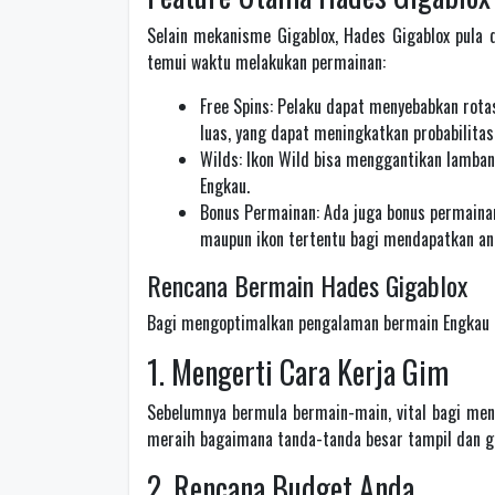
Selain mekanisme Gigablox, Hades Gigablox pula 
temui waktu melakukan permainan:
Free Spins: Pelaku dapat menyebabkan rota
luas, yang dapat meningkatkan probabilitas 
Wilds: Ikon Wild bisa menggantikan lamban
Engkau.
Bonus Permainan: Ada juga bonus permaina
maupun ikon tertentu bagi mendapatkan anu
Rencana Bermain Hades Gigablox
Bagi mengoptimalkan pengalaman bermain Engkau d
1. Mengerti Cara Kerja Gim
Sebelumnya bermula bermain-main, vital bagi men
meraih bagaimana tanda-tanda besar tampil dan gi
2. Rencana Budget Anda