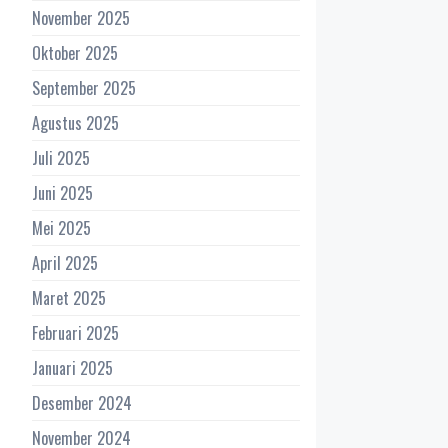
November 2025
Oktober 2025
September 2025
Agustus 2025
Juli 2025
Juni 2025
Mei 2025
April 2025
Maret 2025
Februari 2025
Januari 2025
Desember 2024
November 2024