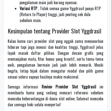
pengalaman main jadi kurang nyaman.
Variasi RTP
, Tidak semua game Yggdrasil punya RTP
(Return to Player) tinggi, jadi penting cek dulu
sebelum main.
Kesimpulan tentang Provider Slot Yggdrasil
Kalau kamu cari provider slot yang nggak cuma menawarkan
hiburan tapi juga inovasi dan kualitas tinggi, Yggdrasil jelas
layak masuk daftar pilihan. Dengan desain grafis yang
memanjakan mata, fitur bonus yang kreatif, serta tema-tema
unik, pengalaman bermain jadi jauh lebih menarik. Meski
begitu, tetap bijak dalam mengatur modal dan pilih game
sesuai selera supaya hasilnya makin maksimal.
Semoga informasi
Review Provider Slot Yggdrasil
ini
membantu kamu yang sedang mencari referensi sebelum
mencoba keberuntungan di dunia slot online. Selamat mencoba
dan semoga hoki selalu menyertai!