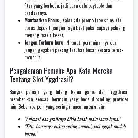
fitur yang berbeda, jadi baca dulu paytable dan
panduannya.
Manfaatkan Bonus
, Kalau ada promo free spins atau
bonus deposit, jangan ragu buat pakai supaya peluang
menang makin besar.
Jangan Terburu-buru
, Nikmati permainannya dan
jangan gegabah pasang taruhan besar secara terus-
menerus.
Pengalaman Pemain: Apa Kata Mereka
Tentang Slot Yggdrasil?
Banyak pemain yang bilang kalau game dari Yggdrasil
memberikan sensasi bermain yang beda dibanding provider
lain. Beberapa poin yang sering muncul antara lain:
“Animasi dan grafisnya bikin betah main lama-lama.”
“Fitur bonusnya cukup sering muncul, jadi nggak mudah
bosan.”