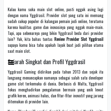
Kalau kamu suka main slot online, pasti nggak asing lagi
dengan nama Yggdrasil. Provider slot yang satu ini memang
sudah cukup populer di kalangan pemain judi online, terutama
karena kualitas game dan inovasinya yang nggak main-main.
Tapi, apa sebenarnya yang bikin Yggdrasil beda dari provider
lain? Yuk, kita bahas tuntas
Review Provider Slot Yggdrasil
supaya kamu bisa tahu apakah layak buat jadi pilihan utama
saat main slot.
Sejarah Singkat dan Profil Yggdrasil
Yggdrasil Gaming didirikan pada tahun 2013 dan sejak itu
langsung menancapkan namanya sebagai salah satu developer
game slot terkemuka di dunia. Berbasis di Malta, Yggdrasil
fokus menghadirkan pengalaman bermain yang unik lewat
grafik keren, animasi halus, dan fitur-fitur inovatif yang jarang
ditemukan di provider lain.