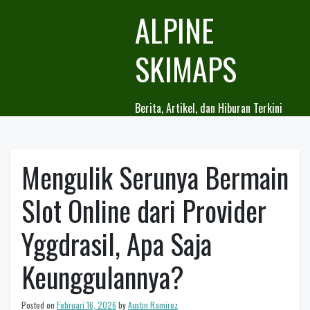
Skip
ALPINE
to
content
SKIMAPS
Berita, Artikel, dan Hiburan Terkini
Mengulik Serunya Bermain
Slot Online dari Provider
Yggdrasil, Apa Saja
Keunggulannya?
Posted on
Februari 16, 2026
by
Austin Ramirez