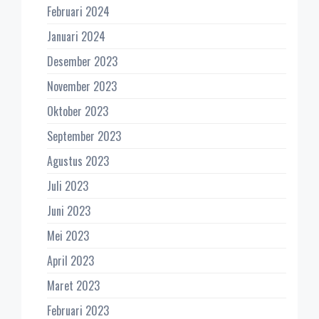
Februari 2024
Januari 2024
Desember 2023
November 2023
Oktober 2023
September 2023
Agustus 2023
Juli 2023
Juni 2023
Mei 2023
April 2023
Maret 2023
Februari 2023