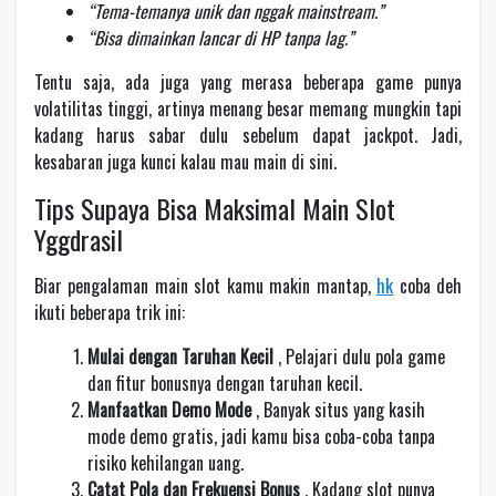
“Tema-temanya unik dan nggak mainstream.”
“Bisa dimainkan lancar di HP tanpa lag.”
Tentu saja, ada juga yang merasa beberapa game punya
volatilitas tinggi, artinya menang besar memang mungkin tapi
kadang harus sabar dulu sebelum dapat jackpot. Jadi,
kesabaran juga kunci kalau mau main di sini.
Tips Supaya Bisa Maksimal Main Slot
Yggdrasil
Biar pengalaman main slot kamu makin mantap,
hk
coba deh
ikuti beberapa trik ini:
Mulai dengan Taruhan Kecil
, Pelajari dulu pola game
dan fitur bonusnya dengan taruhan kecil.
Manfaatkan Demo Mode
, Banyak situs yang kasih
mode demo gratis, jadi kamu bisa coba-coba tanpa
risiko kehilangan uang.
Catat Pola dan Frekuensi Bonus
, Kadang slot punya