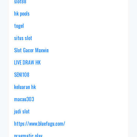
slot88
hk pools
togel
situs slot
Slot Gacor Maxwin
LIVE DRAW HK
SENI108
keluaran hk
macau303
judi slot
https://www.bluefugu.com/
pragmatic play