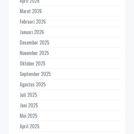
April 2026
Maret 2026
Februari 2026
Januari 2026
Desember 2025
November 2025
Oktober 2025
September 2025
Agustus 2025
Juli 2025
Juni 2025
Mei 2025
April 2025