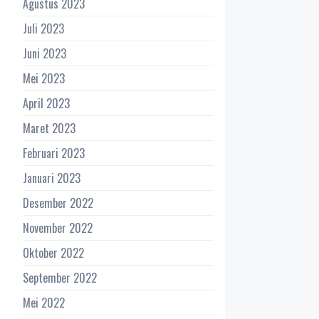
Agustus 2023
Juli 2023
Juni 2023
Mei 2023
April 2023
Maret 2023
Februari 2023
Januari 2023
Desember 2022
November 2022
Oktober 2022
September 2022
Mei 2022