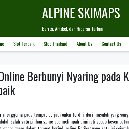
ALPINE SKIMAPS
Berita, Artikel, dan Hiburan Terkini
ine
Slot Terbaik
Slot Thailand
About Us
Contact Us
nline Berbunyi Nyaring pada Ka
baik
cor menggema pada tempat berjudi onlen terdiri dari masalah yang sang
dalah salah satu pilihan game apa melimpah diminati sebab kesempatan 
gacor gacor dalam tempat berjudi online. Berikut yang satu ini sejumla