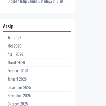
Dicoba? Intip Semua Detailnya di Sini!
Arsip
Juli 2026
Mei 2026
April 2026
Maret 2026
Februari 2026
Januari 2026
Desember 2025
November 2025
Oktober 2025