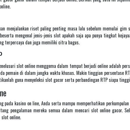
nline.
an menjalankan riset paling penting masa lalu sebelum memulai gim 
 beserta mengenal jenis-jenis slot apakah saja apa punya tingkat kejay
ng terpercaya dan juga memiliki citra bagus.
P
nelusuri slot online menggema dalam tempat berjudi online adalah perse
ada pemain di dalam jangka waktu khusus. Makin tinggian persentase RTP
ikanlah guna menyeleksi slot gacor serta perbandingan RTP siapa tinggi
ine
ng pada kasino on line, Anda serta mampu memperhatikan perkumpulan pe
ntang pengalaman mereka semua dalam mencari slot online gacor. Selai
 slot online.