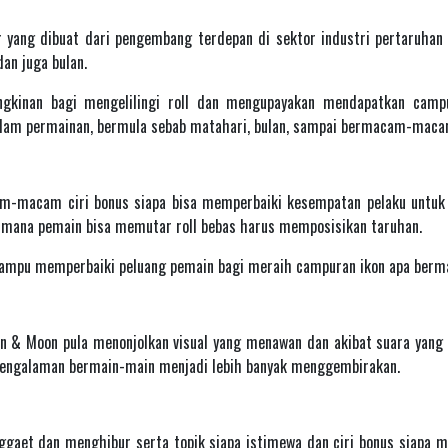
yang dibuat dari pengembang terdepan di sektor industri pertaruhan 
an juga bulan.
ungkinan bagi mengelilingi roll dan mengupayakan mendapatkan cam
am permainan, bermula sebab matahari, bulan, sampai bermacam-macam 
-macam ciri bonus siapa bisa memperbaiki kesempatan pelaku untuk 
 dimana pemain bisa memutar roll bebas harus memposisikan taruhan.
pa mampu memperbaiki peluang pemain bagi meraih campuran ikon apa berm
n & Moon pula menonjolkan visual yang menawan dan akibat suara yang m
engalaman bermain-main menjadi lebih banyak menggembirakan.
ggaet dan menghibur serta topik siapa istimewa dan ciri bonus siapa m