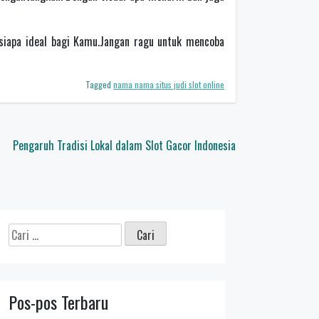
siapa ideal bagi Kamu.Jangan ragu untuk mencoba
Tagged
nama nama situs judi slot online
Pengaruh Tradisi Lokal dalam Slot Gacor Indonesia
Cari
untuk:
Pos-pos Terbaru