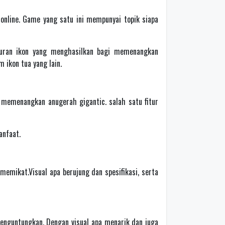
online. Game yang satu ini mempunyai topik siapa
puran ikon yang menghasilkan bagi memenangkan
ikon tua yang lain.
memenangkan anugerah gigantic. salah satu fitur
anfaat.
emikat.Visual apa berujung dan spesifikasi, serta
enguntungkan. Dengan visual apa menarik dan juga