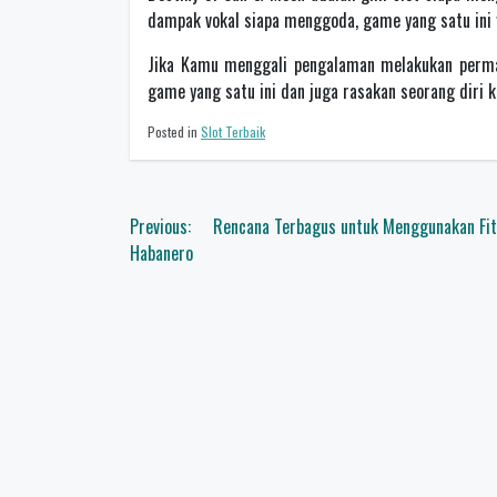
dampak vokal siapa menggoda, game yang satu ini y
Jika Kamu menggali pengalaman melakukan permai
game yang satu ini dan juga rasakan seorang diri 
Posted in
Slot Terbaik
Navigasi
Previous:
Rencana Terbagus untuk Menggunakan Fitu
pos
Habanero