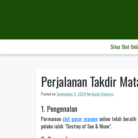
Skip
to
content
Situs Slot Onl
Perjalanan Takdir Mat
Posted on
September 9, 2024
by
Austin Ramirez
1. Pengenalan
Permainan
slot gacor maxwin
online telah beralih
pelaku ialah “Destiny of Sun & Moon”.