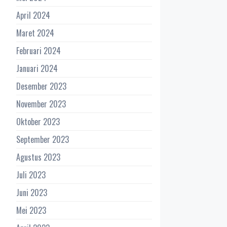
April 2024
Maret 2024
Februari 2024
Januari 2024
Desember 2023
November 2023
Oktober 2023
September 2023
Agustus 2023
Juli 2023
Juni 2023
Mei 2023