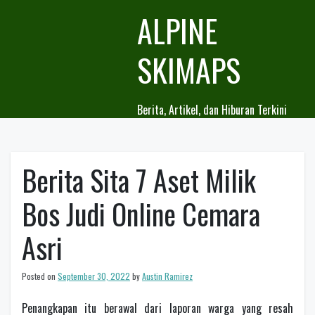
Skip
ALPINE
to
content
SKIMAPS
Berita, Artikel, dan Hiburan Terkini
Berita Sita 7 Aset Milik
Bos Judi Online Cemara
Asri
Posted on
September 30, 2022
by
Austin Ramirez
Penangkapan itu berawal dari laporan warga yang resah