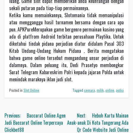
luang. Game slot dapat memberikan anda keuntungan dengan
sekali putaran pada tiap-tiap permainannya.
Ketika kamu memainkannya, Slotomania tidak memanipulasi
atau mengganggu hasil turnamen bersama dengan cara apa
pun. APKPureMerupakan game bergenre permainan kasino yang
ada di platfrom Android terbitan perusahaan Playtika. Untuk
diketahui tindak pidana perjudian diatur didalam Pasal 303
Kitab Undang-Undang Hukum Pidana . Berita mengatakan
bahwa game online tersebut mengandung unsur perjudian di
dalamnya. Dalam peluang itu, Dedi Prasetyo membongkar
Surat Telegram Kabareskrim Polri kepada jajaran Polda untuk
menindak maraknya iklan judi slot.
Posted in
Slot Online
Tagged
cemara
,
milik
,
online
,
polisi
Navigasi
Previous:
Baccarat Online Agen
Next:
Heboh Kartu Mainan
pos
Judi Baccarat Online Terpercaya
Anak-anak Di Kota Tangerang Ada
Clickbet88
Qr Code Website Judi Online