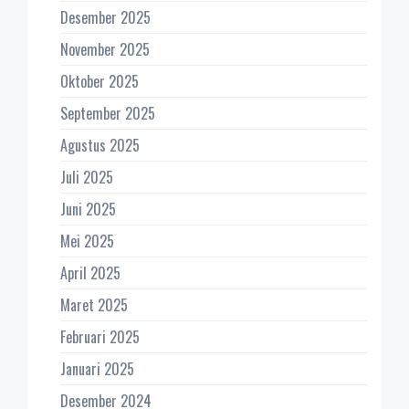
Desember 2025
November 2025
Oktober 2025
September 2025
Agustus 2025
Juli 2025
Juni 2025
Mei 2025
April 2025
Maret 2025
Februari 2025
Januari 2025
Desember 2024