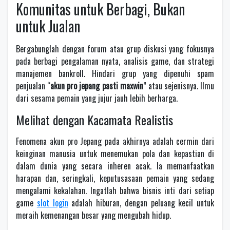
Komunitas untuk Berbagi, Bukan
untuk Jualan
Bergabunglah dengan forum atau grup diskusi yang fokusnya
pada berbagi pengalaman nyata, analisis game, dan strategi
manajemen bankroll. Hindari grup yang dipenuhi spam
penjualan “
akun pro jepang pasti maxwin
” atau sejenisnya. Ilmu
dari sesama pemain yang jujur jauh lebih berharga.
Melihat dengan Kacamata Realistis
Fenomena akun pro Jepang pada akhirnya adalah cermin dari
keinginan manusia untuk menemukan pola dan kepastian di
dalam dunia yang secara inheren acak. Ia memanfaatkan
harapan dan, seringkali, keputusasaan pemain yang sedang
mengalami kekalahan. Ingatlah bahwa bisnis inti dari setiap
game
slot login
adalah hiburan, dengan peluang kecil untuk
meraih kemenangan besar yang mengubah hidup.