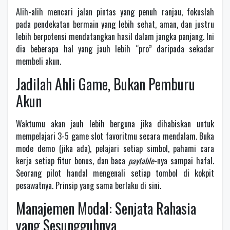
Alih-alih mencari jalan pintas yang penuh ranjau, fokuslah
pada pendekatan bermain yang lebih sehat, aman, dan justru
lebih berpotensi mendatangkan hasil dalam jangka panjang. Ini
dia beberapa hal yang jauh lebih “pro” daripada sekadar
membeli akun.
Jadilah Ahli Game, Bukan Pemburu
Akun
Waktumu akan jauh lebih berguna jika dihabiskan untuk
mempelajari 3-5 game slot favoritmu secara mendalam. Buka
mode demo (jika ada), pelajari setiap simbol, pahami cara
kerja setiap fitur bonus, dan baca
paytable
-nya sampai hafal.
Seorang pilot handal mengenali setiap tombol di kokpit
pesawatnya. Prinsip yang sama berlaku di sini.
Manajemen Modal: Senjata Rahasia
yang Sesungguhnya