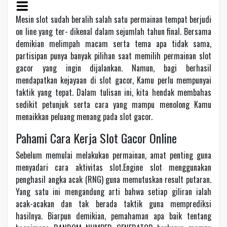
Mesin slot sudah beralih salah satu permainan tempat berjudi
on line yang ter- dikenal dalam sejumlah tahun final. Bersama
demikian melimpah macam serta tema apa tidak sama,
partisipan punya banyak pilihan saat memilih permainan slot
gacor yang ingin dijalankan. Namun, bagi berhasil
mendapatkan kejayaan di slot gacor, Kamu perlu mempunyai
taktik yang tepat. Dalam tulisan ini, kita hendak membahas
sedikit petunjuk serta cara yang mampu menolong Kamu
menaikkan peluang menang pada slot gacor.
Pahami Cara Kerja Slot Gacor Online
Sebelum memulai melakukan permainan, amat penting guna
menyadari cara aktivitas slot.Engine slot menggunakan
penghasil angka acak (RNG) guna memutuskan result putaran.
Yang satu ini mengandung arti bahwa setiap giliran ialah
acak-acakan dan tak berada taktik guna memprediksi
hasilnya. Biarpun demikian, pemahaman apa baik tentang