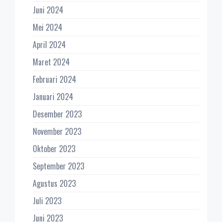
Juni 2024
Mei 2024
April 2024
Maret 2024
Februari 2024
Januari 2024
Desember 2023
November 2023
Oktober 2023
September 2023
Agustus 2023
Juli 2023
Juni 2023