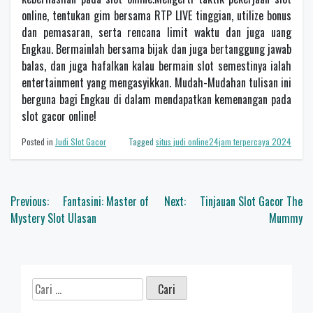
online, tentukan gim bersama RTP LIVE tinggian, utilize bonus
dan pemasaran, serta rencana limit waktu dan juga uang
Engkau. Bermainlah bersama bijak dan juga bertanggung jawab
balas, dan juga hafalkan kalau bermain slot semestinya ialah
entertainment yang mengasyikkan. Mudah-Mudahan tulisan ini
berguna bagi Engkau di dalam mendapatkan kemenangan pada
slot gacor online!
Posted in
Judi Slot Gacor
Tagged
situs judi online24jam terpercaya 2024
Navigasi
Previous:
Fantasini: Master of
Next:
Tinjauan Slot Gacor The
pos
Mystery Slot Ulasan
Mummy
Cari
untuk: