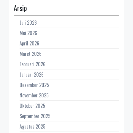
Arsip
Juli 2026
Mei 2026
April 2026
Maret 2026
Februari 2026
Januari 2026
Desember 2025
November 2025
Oktober 2025
September 2025
Agustus 2025