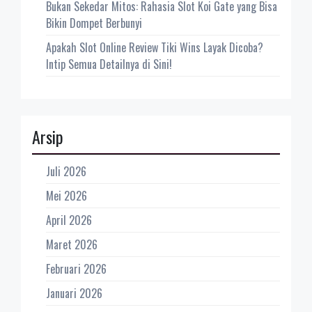
Bukan Sekedar Mitos: Rahasia Slot Koi Gate yang Bisa
Bikin Dompet Berbunyi
Apakah Slot Online Review Tiki Wins Layak Dicoba?
Intip Semua Detailnya di Sini!
Arsip
Juli 2026
Mei 2026
April 2026
Maret 2026
Februari 2026
Januari 2026