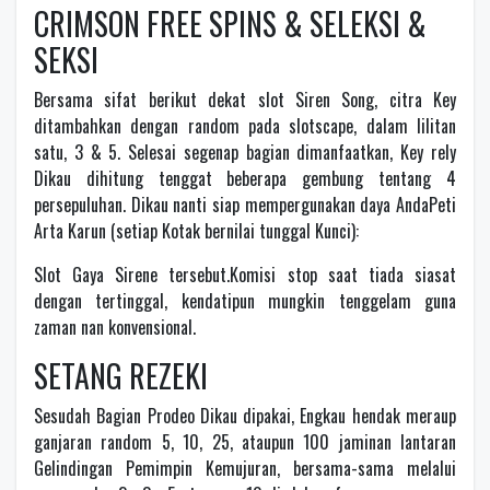
CRIMSON FREE SPINS & SELEKSI &
SEKSI
Bersama sifat berikut dekat slot Siren Song, citra Key
ditambahkan dengan random pada slotscape, dalam lilitan
satu, 3 & 5. Selesai segenap bagian dimanfaatkan, Key rely
Dikau dihitung tenggat beberapa gembung tentang 4
persepuluhan. Dikau nanti siap mempergunakan daya AndaPeti
Arta Karun (setiap Kotak bernilai tunggal Kunci):
Slot Gaya Sirene tersebut.Komisi stop saat tiada siasat
dengan tertinggal, kendatipun mungkin tenggelam guna
zaman nan konvensional.
SETANG REZEKI
Sesudah Bagian Prodeo Dikau dipakai, Engkau hendak meraup
ganjaran random 5, 10, 25, ataupun 100 jaminan lantaran
Gelindingan Pemimpin Kemujuran, bersama-sama melalui