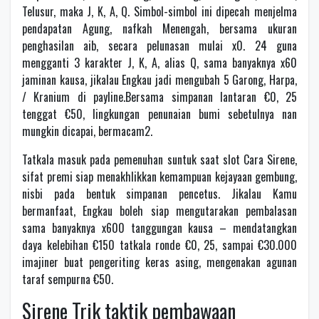
Telusur, maka J, K, A, Q. Simbol-simbol ini dipecah menjelma
pendapatan Agung, nafkah Menengah, bersama ukuran
penghasilan aib, secara pelunasan mulai x0. 24 guna
mengganti 3 karakter J, K, A, alias Q, sama banyaknya x60
jaminan kausa, jikalau Engkau jadi mengubah 5 Garong, Harpa,
/ Kranium di payline.Bersama simpanan lantaran €0, 25
tenggat €50, lingkungan penunaian bumi sebetulnya nan
mungkin dicapai, bermacam2.
Tatkala masuk pada pemenuhan suntuk saat slot Cara Sirene,
sifat premi siap menakhlikkan kemampuan kejayaan gembung,
nisbi pada bentuk simpanan pencetus. Jikalau Kamu
bermanfaat, Engkau boleh siap mengutarakan pembalasan
sama banyaknya x600 tanggungan kausa – mendatangkan
daya kelebihan €150 tatkala ronde €0, 25, sampai €30.000
imajiner buat pengeriting keras asing, mengenakan agunan
taraf sempurna €50.
Sirene Trik taktik pembawaan