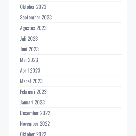
Oktober 2023
September 2023
Agustus 2023
Juli 2023
Juni 2023
Mei 2023
April 2023
Maret 2023
Februari 2023
Januari 2023
Desember 2022
November 2022
Oktober 2022