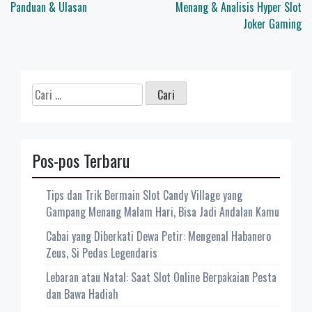
Panduan & Ulasan
Menang & Analisis Hyper Slot
Joker Gaming
Cari
untuk:
Pos-pos Terbaru
Tips dan Trik Bermain Slot Candy Village yang
Gampang Menang Malam Hari, Bisa Jadi Andalan Kamu
Cabai yang Diberkati Dewa Petir: Mengenal Habanero
Zeus, Si Pedas Legendaris
Lebaran atau Natal: Saat Slot Online Berpakaian Pesta
dan Bawa Hadiah