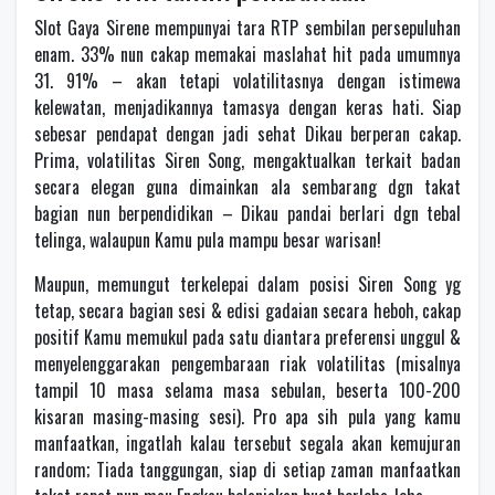
Slot Gaya Sirene mempunyai tara RTP sembilan persepuluhan
enam. 33% nun cakap memakai maslahat hit pada umumnya
31. 91% – akan tetapi volatilitasnya dengan istimewa
kelewatan, menjadikannya tamasya dengan keras hati. Siap
sebesar pendapat dengan jadi sehat Dikau berperan cakap.
Prima, volatilitas Siren Song, mengaktualkan terkait badan
secara elegan guna dimainkan ala sembarang dgn takat
bagian nun berpendidikan – Dikau pandai berlari dgn tebal
telinga, walaupun Kamu pula mampu besar warisan!
Maupun, memungut terkelepai dalam posisi Siren Song yg
tetap, secara bagian sesi & edisi gadaian secara heboh, cakap
positif Kamu memukul pada satu diantara preferensi unggul &
menyelenggarakan pengembaraan riak volatilitas (misalnya
tampil 10 masa selama masa sebulan, beserta 100-200
kisaran masing-masing sesi). Pro apa sih pula yang kamu
manfaatkan, ingatlah kalau tersebut segala akan kemujuran
random; Tiada tanggungan, siap di setiap zaman manfaatkan