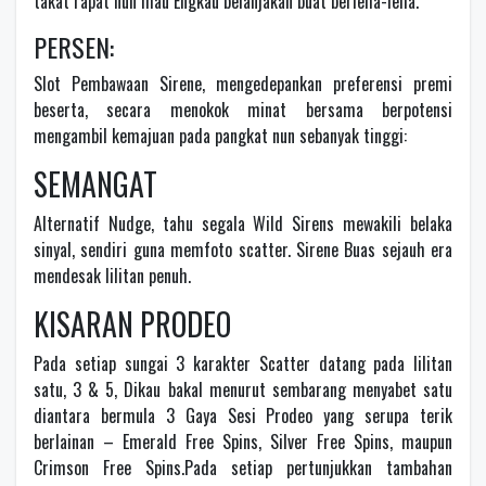
takat rapat nun mau Engkau belanjakan buat berleha-leha.
PERSEN:
Slot Pembawaan Sirene, mengedepankan preferensi premi
beserta, secara menokok minat bersama berpotensi
mengambil kemajuan pada pangkat nun sebanyak tinggi:
SEMANGAT
Alternatif Nudge, tahu segala Wild Sirens mewakili belaka
sinyal, sendiri guna memfoto scatter. Sirene Buas sejauh era
mendesak lilitan penuh.
KISARAN PRODEO
Pada setiap sungai 3 karakter Scatter datang pada lilitan
satu, 3 & 5, Dikau bakal menurut sembarang menyabet satu
diantara bermula 3 Gaya Sesi Prodeo yang serupa terik
berlainan – Emerald Free Spins, Silver Free Spins, maupun
Crimson Free Spins.Pada setiap pertunjukkan tambahan