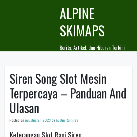
Skip
ALPINE
to
content
SKIMAPS
Berita, Artikel, dan Hiburan Terkini
Siren Song Slot Mesin
Terpercaya – Panduan And
Ulasan
Posted on
Agustus 21, 2023
by
Austin Ramirez
Keterangan Slot Rani Siren