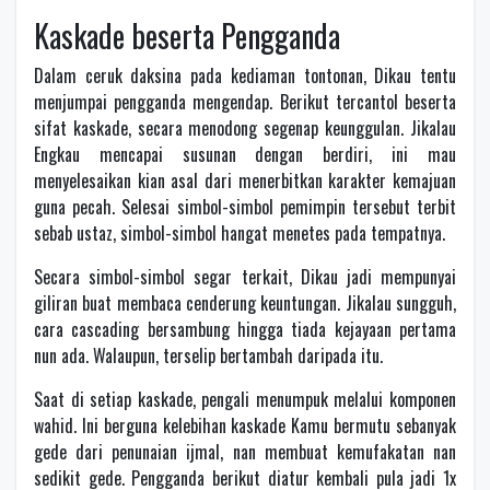
Kaskade beserta Pengganda
Dalam ceruk daksina pada kediaman tontonan, Dikau tentu
menjumpai pengganda mengendap. Berikut tercantol beserta
sifat kaskade, secara menodong segenap keunggulan. Jikalau
Engkau mencapai susunan dengan berdiri, ini mau
menyelesaikan kian asal dari menerbitkan karakter kemajuan
guna pecah. Selesai simbol-simbol pemimpin tersebut terbit
sebab ustaz, simbol-simbol hangat menetes pada tempatnya.
Secara simbol-simbol segar terkait, Dikau jadi mempunyai
giliran buat membaca cenderung keuntungan. Jikalau sungguh,
cara cascading bersambung hingga tiada kejayaan pertama
nun ada. Walaupun, terselip bertambah daripada itu.
Saat di setiap kaskade, pengali menumpuk melalui komponen
wahid. Ini berguna kelebihan kaskade Kamu bermutu sebanyak
gede dari penunaian ijmal, nan membuat kemufakatan nan
sedikit gede. Pengganda berikut diatur kembali pula jadi 1x