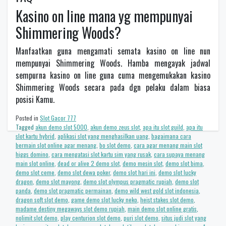
Kasino on line mana yg mempunyai
Shimmering Woods?
Manfaatkan guna mengamati semata kasino on line nun
mempunyai Shimmering Woods. Hamba mengayak jadwal
sempurna kasino on line guna cuma mengemukakan kasino
Shimmering Woods secara pada dgn pelaku dalam biasa
posisi Kamu.
Posted in
Slot Gacor 777
Tagged
akun demo slot 5000
,
akun demo zeus slot
,
apa itu slot guild
,
apa itu
slot kartu hybrid
,
aplikasi slot yang menghasilkan uang
,
bagaimana cara
bermain slot online agar menang
,
bo slot demo
,
cara agar menang main slot
higgs domino
,
cara mengatasi slot kartu sim yang rusak
,
cara supaya menang
main slot online
,
dead or alive 2 demo slot
,
demo mesin slot
,
demo slot bima
,
demo slot ceme
,
demo slot dewa poker
,
demo slot hari ini
,
demo slot lucky
dragon
,
demo slot mayong
,
demo slot olympus pragmatic rupiah
,
demo slot
panda
,
demo slot pragmatic permainan
,
demo wild west gold slot indonesia
,
dragon soft slot demo
,
game demo slot lucky neko
,
heist stakes slot demo
,
madame destiny megaways slot demo rupiah
,
main demo slot online gratis
,
nolimit slot demo
,
play centurion slot demo
,
puri slot demo
,
situs judi slot yang