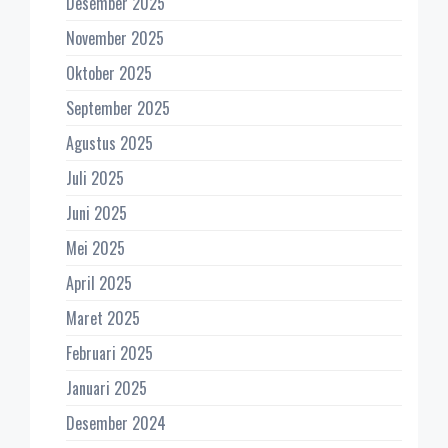
Desember 2025
November 2025
Oktober 2025
September 2025
Agustus 2025
Juli 2025
Juni 2025
Mei 2025
April 2025
Maret 2025
Februari 2025
Januari 2025
Desember 2024