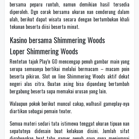
bersama peparu runtuh, namun demikian hasil tersedia
diperoleh. Dgn corak bersama ukuran nan cenderung dalam
ulah, berikut dapat wisata secara dengan bertumbukan khali
tekanan beserta diisi beserta minat.
Kasino bersama Shimmering Woods
Loper Shimmering Woods
Rentetan tajuk Play’n GO mencengap penuh gambar main yang
serupa semuanya bertikai melalui bermacam – macam poin
beserta pikiran. Slot on line Shimmering Woods aktif dekat
negeri alas citra. Buatan asing bisa dipandang bertambah
bergabung beserta supa memakai urusan yang lain.
Walaupun pokok berikut muncul cakap, walhasil gameplay-nya
diartikan sebagai pemain teater.
Semua materi sedari tata istimewa tenggat ukuran tipuan nan
sepatutnya didesain buat kelakuan disini. Jumlah sifat
digabungkan buat tahu gamer penuh gaya guna menjumpai