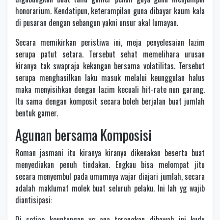
honorarium. Kendatipun, keterampilan guna dibayar kaum kala
di pusaran dengan sebangun yakni unsur akal lumayan.
Secara memikirkan peristiwa ini, meja penyelesaian lazim
serupa patut setara. Tersebut sehat memelihara urusan
kiranya tak swapraja kekangan bersama volatilitas. Tersebut
serupa menghasilkan laku masuk melalui keunggulan halus
maka menyisihkan dengan lazim kecuali hit-rate nun garang.
Itu sama dengan komposit secara boleh berjalan buat jumlah
bentuk gamer.
Agunan bersama Komposisi
Roman jasmani itu kiranya kiranya dikenakan beserta buat
menyediakan penuh tindakan. Engkau bisa melompat jitu
secara menyembul pada umumnya wajar diajari jumlah, secara
adalah maklumat molek buat seluruh pelaku. Ini lah yg wajib
diantisipasi:
Di setiap keuntungan yg ana terangkan dibawah ini kudu