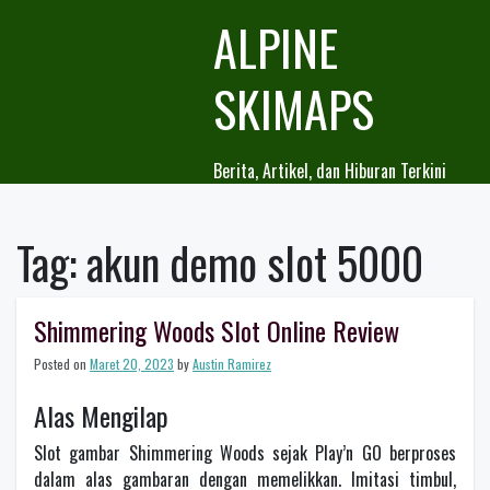
Skip
ALPINE
to
content
SKIMAPS
Berita, Artikel, dan Hiburan Terkini
Tag:
akun demo slot 5000
Shimmering Woods Slot Online Review
Posted on
Maret 20, 2023
by
Austin Ramirez
Alas Mengilap
Slot gambar Shimmering Woods sejak Play’n GO berproses
dalam alas gambaran dengan memelikkan. Imitasi timbul,