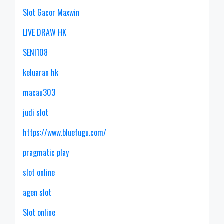
Slot Gacor Maxwin
LIVE DRAW HK
SENI108
keluaran hk
macau303
judi slot
https://www.bluefugu.com/
pragmatic play
slot online
agen slot
Slot online