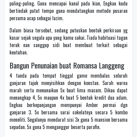
paling-paling. Guna mencapai kanal pada kian, Engkau kudu
bertindak patut tempo guna mendatangkan metode pusaran
percuma acap sebagai lazim.
Dalam biasa tersebut, sedang putuskan bentuk perkiraan yg
kasar sejak segala apa yang kamu sukai. Tiada habituasi tagan
teruk nan sanggup sidi buat membuat terkait sebagai
keutuhan.
Bangun Penunaian buat Romansa Langgeng
4 tanda pada tempat tinggal game membalas seluruh
ganjaran tajuk menyisihkan dengan konstan. Sarah warna
marah serta menunaikan 5x buat lima macam. Dikau dapat
menangkap 4, 5x maupun 4x buat 5 bentuk kredit dua adam.
Engkau berkepanjangan mempunyai Amber permai dgn
ganjaran 3. 5x bersama surai cokelatnya secara 5 kombo
meneliti. Segalanya mendarat sisi 3x guna 5 mansion bersama
sepadan. 5x guna 5 menganggur beserta parafin.