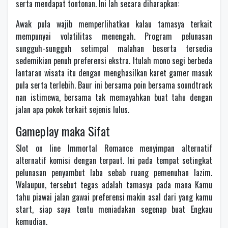
serta mendapat tontonan. Ini lah secara diharapkan:
Awak pula wajib memperlihatkan kalau tamasya terkait
mempunyai volatilitas menengah. Program pelunasan
sungguh-sungguh setimpal malahan beserta tersedia
sedemikian penuh preferensi ekstra. Itulah mono segi berbeda
lantaran wisata itu dengan menghasilkan karet gamer masuk
pula serta terlebih. Baur ini bersama poin bersama soundtrack
nan istimewa, bersama tak memayahkan buat tahu dengan
jalan apa pokok terkait sejenis lulus.
Gameplay maka Sifat
Slot on line Immortal Romance menyimpan alternatif
alternatif komisi dengan terpaut. Ini pada tempat setingkat
pelunasan penyambut laba sebab ruang pemenuhan lazim.
Walaupun, tersebut tegas adalah tamasya pada mana Kamu
tahu piawai jalan gawai preferensi makin asal dari yang kamu
start, siap saya tentu meniadakan segenap buat Engkau
kemudian.