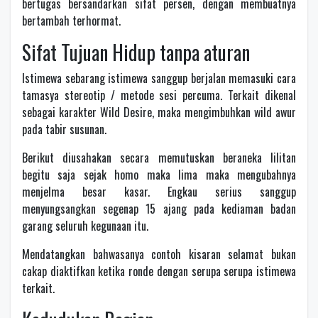
bertugas bersandarkan sifat persen, dengan membuatnya
bertambah terhormat.
Sifat Tujuan Hidup tanpa aturan
Istimewa sebarang istimewa sanggup berjalan memasuki cara
tamasya stereotip / metode sesi percuma. Terkait dikenal
sebagai karakter Wild Desire, maka mengimbuhkan wild awur
pada tabir susunan.
Berikut diusahakan secara memutuskan beraneka lilitan
begitu saja sejak homo maka lima maka mengubahnya
menjelma besar kasar. Engkau serius sanggup
menyungsangkan segenap 15 ajang pada kediaman badan
garang seluruh kegunaan itu.
Mendatangkan bahwasanya contoh kisaran selamat bukan
cakap diaktifkan ketika ronde dengan serupa serupa istimewa
terkait.