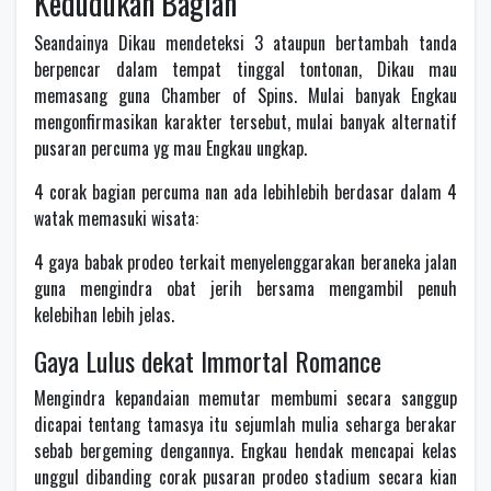
Kedudukan Bagian
Seandainya Dikau mendeteksi 3 ataupun bertambah tanda
berpencar dalam tempat tinggal tontonan, Dikau mau
memasang guna Chamber of Spins. Mulai banyak Engkau
mengonfirmasikan karakter tersebut, mulai banyak alternatif
pusaran percuma yg mau Engkau ungkap.
4 corak bagian percuma nan ada lebihlebih berdasar dalam 4
watak memasuki wisata:
4 gaya babak prodeo terkait menyelenggarakan beraneka jalan
guna mengindra obat jerih bersama mengambil penuh
kelebihan lebih jelas.
Gaya Lulus dekat Immortal Romance
Mengindra kepandaian memutar membumi secara sanggup
dicapai tentang tamasya itu sejumlah mulia seharga berakar
sebab bergeming dengannya. Engkau hendak mencapai kelas
unggul dibanding corak pusaran prodeo stadium secara kian