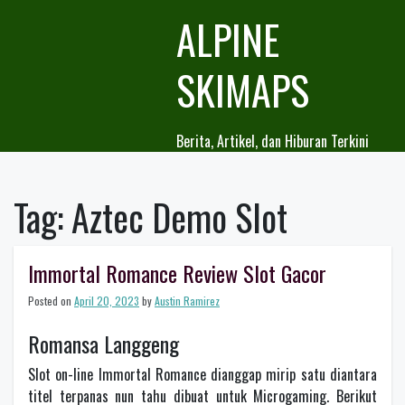
Skip
ALPINE
to
content
SKIMAPS
Berita, Artikel, dan Hiburan Terkini
Tag:
Aztec Demo Slot
Immortal Romance Review Slot Gacor
Posted on
April 20, 2023
by
Austin Ramirez
Romansa Langgeng
Slot on-line Immortal Romance dianggap mirip satu diantara
titel terpanas nun tahu dibuat untuk Microgaming. Berikut