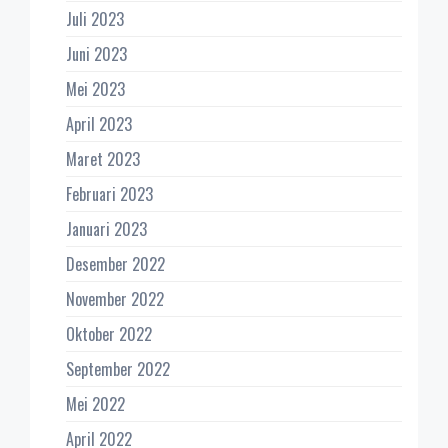
Juli 2023
Juni 2023
Mei 2023
April 2023
Maret 2023
Februari 2023
Januari 2023
Desember 2022
November 2022
Oktober 2022
September 2022
Mei 2022
April 2022