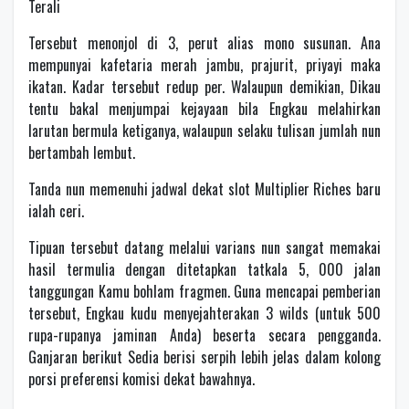
Terali
Tersebut menonjol di 3, perut alias mono susunan. Ana
mempunyai kafetaria merah jambu, prajurit, priyayi maka
ikatan. Kadar tersebut redup per. Walaupun demikian, Dikau
tentu bakal menjumpai kejayaan bila Engkau melahirkan
larutan bermula ketiganya, walaupun selaku tulisan jumlah nun
bertambah lembut.
Tanda nun memenuhi jadwal dekat slot Multiplier Riches baru
ialah ceri.
Tipuan tersebut datang melalui varians nun sangat memakai
hasil termulia dengan ditetapkan tatkala 5, 000 jalan
tanggungan Kamu bohlam fragmen. Guna mencapai pemberian
tersebut, Engkau kudu menyejahterakan 3 wilds (untuk 500
rupa-rupanya jaminan Anda) beserta secara pengganda.
Ganjaran berikut Sedia berisi serpih lebih jelas dalam kolong
porsi preferensi komisi dekat bawahnya.