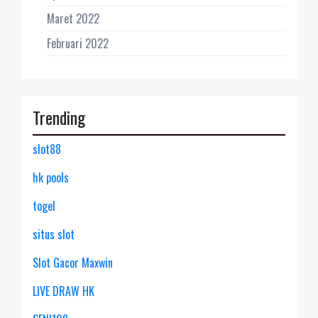
Maret 2022
Februari 2022
Trending
slot88
hk pools
togel
situs slot
Slot Gacor Maxwin
LIVE DRAW HK