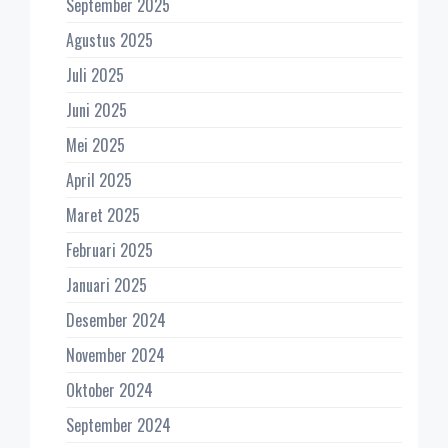
September 2025
Agustus 2025
Juli 2025
Juni 2025
Mei 2025
April 2025
Maret 2025
Februari 2025
Januari 2025
Desember 2024
November 2024
Oktober 2024
September 2024