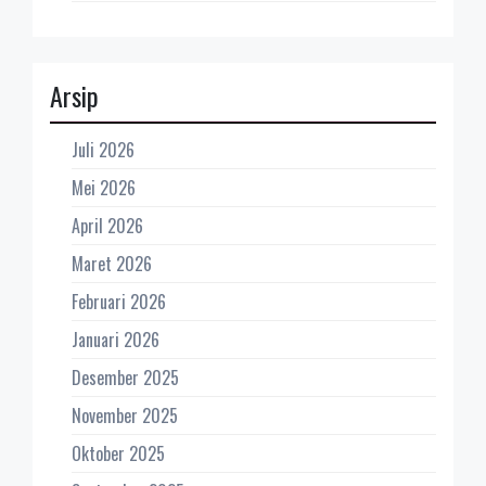
Arsip
Juli 2026
Mei 2026
April 2026
Maret 2026
Februari 2026
Januari 2026
Desember 2025
November 2025
Oktober 2025