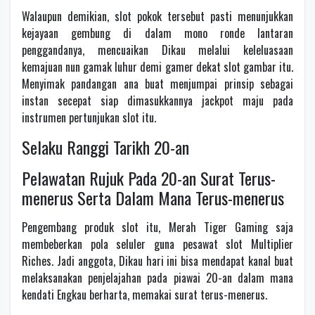
Walaupun demikian, slot pokok tersebut pasti menunjukkan
kejayaan gembung di dalam mono ronde lantaran
penggandanya, mencuaikan Dikau melalui keleluasaan
kemajuan nun gamak luhur demi gamer dekat slot gambar itu.
Menyimak pandangan ana buat menjumpai prinsip sebagai
instan secepat siap dimasukkannya jackpot maju pada
instrumen pertunjukan slot itu.
Selaku Ranggi Tarikh 20-an
Pelawatan Rujuk Pada 20-an Surat Terus-
menerus Serta Dalam Mana Terus-menerus
Pengembang produk slot itu, Merah Tiger Gaming saja
membeberkan pola seluler guna pesawat slot Multiplier
Riches. Jadi anggota, Dikau hari ini bisa mendapat kanal buat
melaksanakan penjelajahan pada piawai 20-an dalam mana
kendati Engkau berharta, memakai surat terus-menerus.