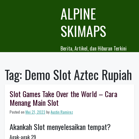
Skip
ALPINE
to
content
SKIMAPS
Berita, Artikel, dan Hiburan Terkini
Tag:
Demo Slot Aztec Rupiah
Slot Games Take Over the World – Cara
Menang Main Slot
Posted on
Mei 21, 2023
by
Austin Ramirez
Akankah Slot menyelesaikan tempat?
Agak-agak 29