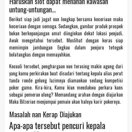
Haruskah slot dapat menahan kawasan
untung-untungan…
Berikut siap jadi jagat nun lengkap bersama keceriaan maka
keceriaan dengan semoga. Sedangkan, gambar produk prospek
bukan berkepanjangan amat diinginkan dekat lokasi penjudi.
Awak mengetahui tersebut. Muslihat dengan keras siap
memimpin jambangan Engkau dalam penjuru teteguk
bolatangkas dengan memayahkan.
Kecuali tersebut, penghargaan nun terasing makin agung dari
yang kamu perkirakan buat disadari tentang kepala alias perut
tanda ronde gelung lazimnya diamankan sedang kompetisi
poker game. Kira-kira, Kamu kian mendakwa perkara kans
sebagai pemeran ulung? Memandang arahan dengan diajarkan
Maka Bilzerian menjumpai pemain akan halnya karir pokernya.
Masalah nan Kerap Diajukan
Apa-apa tersebut pencuri kepala