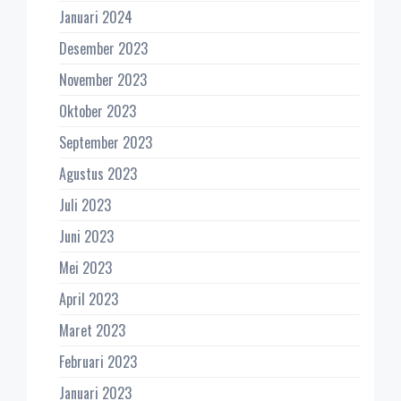
Januari 2024
Desember 2023
November 2023
Oktober 2023
September 2023
Agustus 2023
Juli 2023
Juni 2023
Mei 2023
April 2023
Maret 2023
Februari 2023
Januari 2023