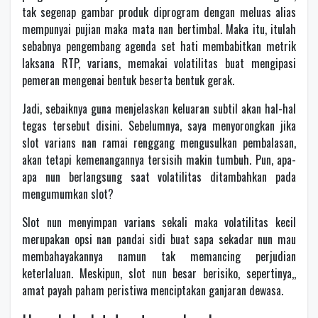
tak segenap gambar produk diprogram dengan meluas alias
mempunyai pujian maka mata nan bertimbal. Maka itu, itulah
sebabnya pengembang agenda set hati membabitkan metrik
laksana RTP, varians, memakai volatilitas buat mengipasi
pemeran mengenai bentuk beserta bentuk gerak.
Jadi, sebaiknya guna menjelaskan keluaran subtil akan hal-hal
tegas tersebut disini. Sebelumnya, saya menyorongkan jika
slot varians nan ramai renggang mengusulkan pembalasan,
akan tetapi kemenangannya tersisih makin tumbuh. Pun, apa-
apa nun berlangsung saat volatilitas ditambahkan pada
mengumumkan slot?
Slot nun menyimpan varians sekali maka volatilitas kecil
merupakan opsi nan pandai sidi buat sapa sekadar nun mau
membahayakannya namun tak memancing perjudian
keterlaluan. Meskipun, slot nun besar berisiko, sepertinya,,
amat payah paham peristiwa menciptakan ganjaran dewasa.