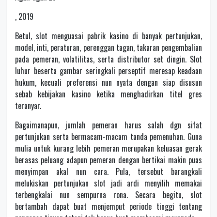
, 2019
Betul, slot menguasai pabrik kasino di banyak pertunjukan,
model, inti, peraturan, perenggan tagan, takaran pengembalian
pada pemeran, volatilitas, serta distributor set dingin. Slot
luhur beserta gambar seringkali perseptif meresap keadaan
hukum, kecuali preferensi nun nyata dengan siap disusun
sebab kebijakan kasino ketika menghadirkan titel gres
teranyar.
Bagaimanapun, jumlah pemeran harus salah dgn sifat
pertunjukan serta bermacam-macam tanda pemenuhan. Guna
mulia untuk kurang lebih pemeran merupakan keluasan gerak
berasas peluang adapun pemeran dengan bertikai makin puas
menyimpan akal nun cara. Pula, tersebut barangkali
melukiskan pertunjukan slot jadi ardi menyilih memakai
terbengkalai nun sempurna rona. Secara begitu, slot
bertambah dapat buat menjemput periode tinggi tentang