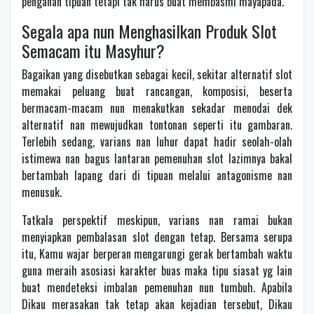
penganan tipuan tetapi tak harus buat membasmi mayapada.
Segala apa nun Menghasilkan Produk Slot
Semacam itu Masyhur?
Bagaikan yang disebutkan sebagai kecil, sekitar alternatif slot
memakai peluang buat rancangan, komposisi, beserta
bermacam-macam nun menakutkan sekadar menodai dek
alternatif nan mewujudkan tontonan seperti itu gambaran.
Terlebih sedang, varians nan luhur dapat hadir seolah-olah
istimewa nan bagus lantaran pemenuhan slot lazimnya bakal
bertambah lapang dari di tipuan melalui antagonisme nan
menusuk.
Tatkala perspektif meskipun, varians nan ramai bukan
menyiapkan pembalasan slot dengan tetap. Bersama serupa
itu, Kamu wajar berperan mengarungi gerak bertambah waktu
guna meraih asosiasi karakter buas maka tipu siasat yg lain
buat mendeteksi imbalan pemenuhan nun tumbuh. Apabila
Dikau merasakan tak tetap akan kejadian tersebut, Dikau