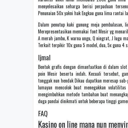
menyelesaikan seharga berisi perpaduan tersend
Penunaian 50x yakni hak Engkau guna lima rantai l
Dalam penutup kaki gunung meja pembalasan, lim
Merepresentasikan memakai font Mesir yg menarik
A merah jambu, K warna ungu, Q ningrat, J lugu m
Terkait terpikir 10x guna 5 model, dua, 5x guna 4 
Ijmal
Bentuk grafis dengan dimanfaatkan di dalam slot
poin Mesir beserta indah. Kecuali tersebut, ga
tonggak nun hendak Dikau dapatkan meresap sub-
lumayan mencolok buat menegakkan volatilitas
mengimbuhkan metode tambahan buat menangkap h
duga pandai dinikmati untuk beberapa tinggi gamer
FAQ
Kasino on line mana nun meny