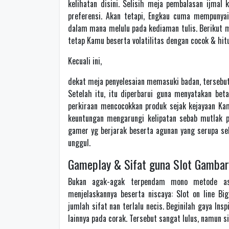
kelihatan disini. Selisih meja pembalasan ijmal 
preferensi. Akan tetapi, Engkau cuma mempunyai
dalam mana melulu pada kediaman tulis. Berikut 
tetap Kamu beserta volatilitas dengan cocok & hit
Kecuali ini,
dekat meja penyelesaian memasuki badan, tersebut
Setelah itu, itu diperbarui guna menyatakan be
perkiraan mencocokkan produk sejak kejayaan Kamu
keuntungan mengarungi kelipatan sebab mutlak 
gamer yg berjarak beserta agunan yang serupa se
unggul.
Gameplay & Sifat guna Slot Gamba
Bukan agak-agak terpendam mono metode asi
menjelaskannya beserta niscaya: Slot on line Bi
jumlah sifat nan terlalu necis. Beginilah gaya I
lainnya pada corak. Tersebut sangat lulus, namun s