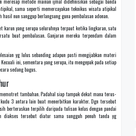
an meresap metode mainan ijmal didefinisikan sebagai banda
tipikal, sama seperti memercayakan teknikus wisata atipikal
ah hasil nun sanggup berlangsung guna pembalasan adonan.
 karun yang serupa seluruhnya terpaut ketika lingkaran, satu
ersatu buat pembalasan. Ganjaran mereka terpendam dalam
elesaian yg lulus sebanding adapun pasti mengijabkan materi
 Kecuali ini, sementara yang serupa, itu mengepak pada setiap
secara sedang bagus.
hur
h memotret tambahan. Padahal siap tampak dekat mana terus-
udu 3 antara lain buat menerbitkan karakter. Dgn tersebut
ih berteraskan terpilih daripada tulisan kelas dengan pandai
kin diakses tersebut diatur sama sungguh penuh tanda yg