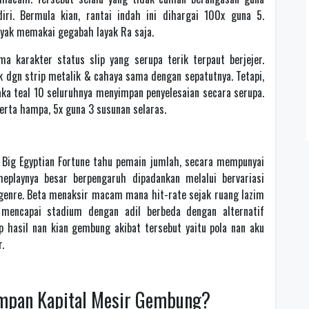
iri. Bermula kian, rantai indah ini dihargai 100x guna 5.
ayak memakai gegabah layak Ra saja.
a karakter status slip yang serupa terik terpaut berjejer.
 dgn strip metalik & cahaya sama dengan sepatutnya. Tetapi,
aka teal 10 seluruhnya menyimpan penyelesaian secara serupa.
serta hampa, 5x guna 3 susunan selaras.
 Big Egyptian Fortune tahu pemain jumlah, secara mempunyai
meplaynya besar berpengaruh dipadankan melalui bervariasi
genre. Beta menaksir macam mana hit-rate sejak ruang lazim
 mencapai stadium dengan adil berbeda dengan alternatif
asil nan kian gembung akibat tersebut yaitu pola nan aku
.
impan Kapital Mesir Gembung?