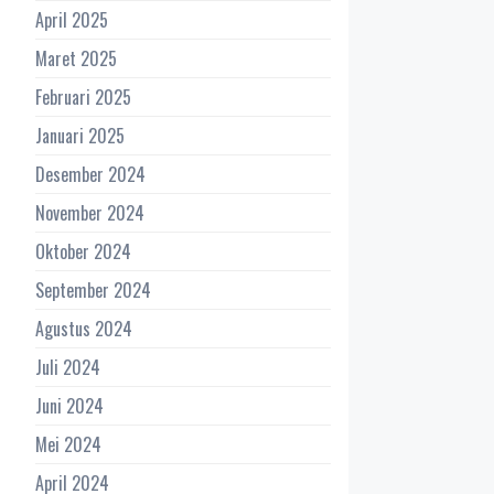
April 2025
Maret 2025
Februari 2025
Januari 2025
Desember 2024
November 2024
Oktober 2024
September 2024
Agustus 2024
Juli 2024
Juni 2024
Mei 2024
April 2024