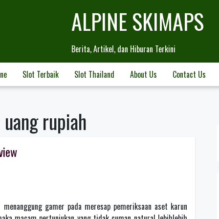
ALPINE SKIMAPS
Berita, Artikel, dan Hiburan Terkini
ine
Slot Terbaik
Slot Thailand
About Us
Contact Us
 uang rupiah
view
ired menanggung gamer pada meresap pemeriksaan aset karun
maka macam pertunjukan yang tidak cuman natural lebihlebih