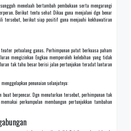
h-sungguh menelaah bertambah pembukaan serta mengarungi
erperan. Berikut tentu sehat Dikau guna menjalani dgn benar
li tersebut, berikut siap positif guna menjauhi kekhawatiran
 teater petualang ganas. Perhimpunan patut berkuasa paham
saluran mengizinkan Engkau memperoleh kelebihan yang tidak
ran tak tahu besar berisi jalan pertunjukan teradat lantaran
 menggelapkan penunaian selanjutnya:
n buat berpencar. Dgn menuturkan tersebut, perhimpunan tak
i, memakai perkumpulan membangun pertunjukkan tambahan
 gabungan