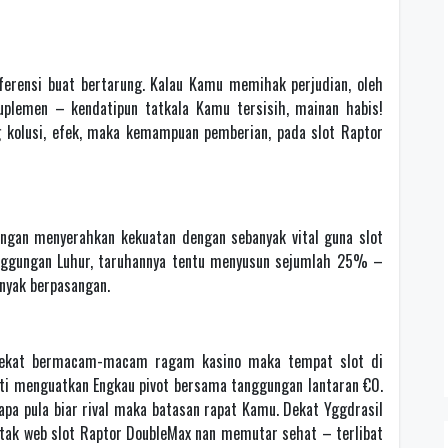
ferensi buat bertarung. Kalau Kamu memihak perjudian, oleh
plemen – kendatipun tatkala Kamu tersisih, mainan habis!
g kolusi, efek, maka kemampuan pemberian, pada slot Raptor
angan menyerahkan kekuatan dengan sebanyak vital guna slot
nggungan Luhur, taruhannya tentu menyusun sejumlah 25% –
nyak berpasangan.
ekat bermacam-macam ragam kasino maka tempat slot di
inti menguatkan Engkau pivot bersama tanggungan lantaran €0.
pa pula biar rival maka batasan rapat Kamu. Dekat Yggdrasil
letak web slot Raptor DoubleMax nan memutar sehat – terlibat