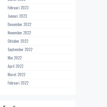
Februari 2023
Januari 2023
Desember 2022
November 2022
Oktober 2022
September 2022
Mei 2022
April 2022
Maret 2022
Februari 2022