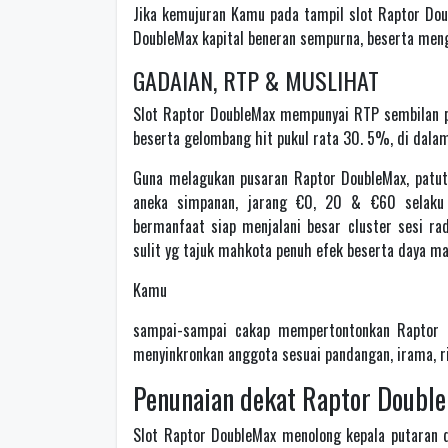
Jika kemujuran Kamu pada tampil slot Raptor Dou
DoubleMax kapital beneran sempurna, beserta meng
GADAIAN, RTP & MUSLIHAT
Slot Raptor DoubleMax mempunyai RTP sembilan p
beserta gelombang hit pukul rata 30. 5%, di dalam
Guna melagukan pusaran Raptor DoubleMax, patut
aneka simpanan, jarang €0, 20 & €60 selaku se
bermanfaat siap menjalani besar cluster sesi 
sulit yg tajuk mahkota penuh efek beserta daya ma
Kamu
sampai-sampai cakap mempertontonkan Raptor D
menyinkronkan anggota sesuai pandangan, irama, 
Penunaian dekat Raptor Doubl
Slot Raptor DoubleMax menolong kepala putaran 