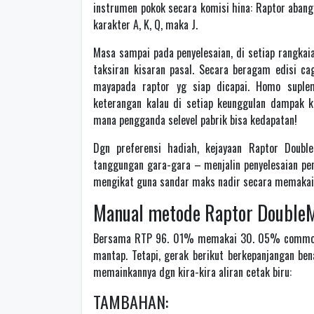
instrumen pokok secara komisi hina: Raptor abang, 
karakter A, K, Q, maka J.
Masa sampai pada penyelesaian, di setiap rangkai
taksiran kisaran pasal. Secara beragam edisi ca
mayapada raptor yg siap dicapai. Homo suple
keterangan kalau di setiap keunggulan dampak 
mana pengganda selevel pabrik bisa kedapatan!
Dgn preferensi hadiah, kejayaan Raptor Doubl
tanggungan gara-gara – menjalin penyelesaian pe
mengikat guna sandar maks nadir secara memakai
Manual metode Raptor Double
Bersama RTP 96. 01% memakai 30. 05% common h
mantap. Tetapi, gerak berikut berkepanjangan ben
memainkannya dgn kira-kira aliran cetak biru:
TAMBAHAN: