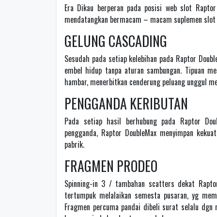
Era Dikau berperan pada posisi web slot Rapt
mendatangkan bermacam – macam suplemen slot 
GELUNG CASCADING
Sesudah pada setiap kelebihan pada Raptor Doubl
embel hidup tanpa aturan sambungan. Tipuan men
hambar, menerbitkan cenderung peluang unggul me
PENGGANDA KERIBUTAN
Pada setiap hasil berhubung pada Raptor Dou
pengganda, Raptor DoubleMax menyimpan kekuat
pabrik.
FRAGMEN PRODEO
Spinning-in 3 / tambahan scatters dekat Rapto
tertumpuk melalaikan semesta pusaran, yg memb
Fragmen percuma pandai dibeli surat selalu dgn