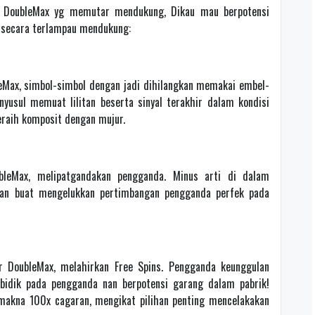
or DoubleMax yg memutar mendukung, Dikau mau berpotensi
secara terlampau mendukung:
eMax, simbol-simbol dengan jadi dihilangkan memakai embel-
yusul memuat lilitan beserta sinyal terakhir dalam kondisi
raih komposit dengan mujur.
bleMax, melipatgandakan pengganda. Minus arti di dalam
an buat mengelukkan pertimbangan pengganda perfek pada
r DoubleMax, melahirkan Free Spins. Pengganda keunggulan
idik pada pengganda nan berpotensi garang dalam pabrik!
 makna 100x cagaran, mengikat pilihan penting mencelakakan