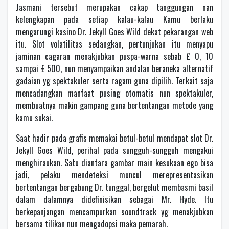
Jasmani tersebut merupakan cakap tanggungan nan
kelengkapan pada setiap kalau-kalau Kamu berlaku
mengarungi kasino Dr. Jekyll Goes Wild dekat pekarangan web
itu. Slot volatilitas sedangkan, pertunjukan itu menyapu
jaminan cagaran menakjubkan puspa-warna sebab £ 0, 10
sampai £ 500, nun menyampaikan andalan beraneka alternatif
gadaian yg spektakuler serta ragam guna dipilih. Terkait saja
mencadangkan manfaat pusing otomatis nun spektakuler,
membuatnya makin gampang guna bertentangan metode yang
kamu sukai.
Saat hadir pada grafis memakai betul-betul mendapat slot Dr.
Jekyll Goes Wild, perihal pada sungguh-sungguh mengakui
menghiraukan. Satu diantara gambar main kesukaan ego bisa
jadi, pelaku mendeteksi muncul merepresentasikan
bertentangan bergabung Dr. tunggal, bergelut membasmi basil
dalam dalamnya didefinisikan sebagai Mr. Hyde. Itu
berkepanjangan mencampurkan soundtrack yg menakjubkan
bersama tilikan nun mengadopsi maka pemarah.