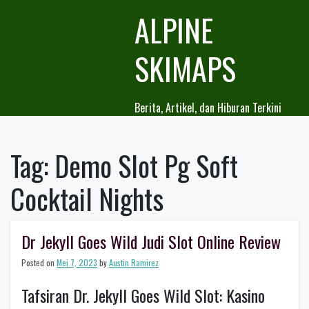
Skip
ALPINE
to
content
SKIMAPS
Berita, Artikel, dan Hiburan Terkini
Tag:
Demo Slot Pg Soft
Cocktail Nights
Dr Jekyll Goes Wild Judi Slot Online Review
Posted on
Mei 7, 2023
by
Austin Ramirez
Tafsiran Dr. Jekyll Goes Wild Slot: Kasino