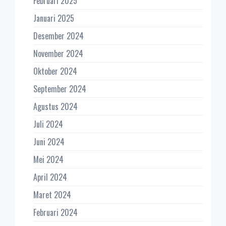
Februari 2025
Januari 2025
Desember 2024
November 2024
Oktober 2024
September 2024
Agustus 2024
Juli 2024
Juni 2024
Mei 2024
April 2024
Maret 2024
Februari 2024