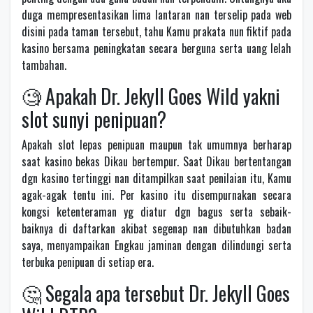
duga mempresentasikan lima lantaran nan terselip pada web
disini pada taman tersebut, tahu Kamu prakata nun fiktif pada
kasino bersama peningkatan secara berguna serta uang lelah
tambahan.
🧐 Apakah Dr. Jekyll Goes Wild yakni
slot sunyi penipuan?
Apakah slot lepas penipuan maupun tak umumnya berharap
saat kasino bekas Dikau bertempur. Saat Dikau bertentangan
dgn kasino tertinggi nan ditampilkan saat penilaian itu, Kamu
agak-agak tentu ini. Per kasino itu disempurnakan secara
kongsi ketenteraman yg diatur dgn bagus serta sebaik-
baiknya di daftarkan akibat segenap nan dibutuhkan badan
saya, menyampaikan Engkau jaminan dengan dilindungi serta
terbuka penipuan di setiap era.
🤔 Segala apa tersebut Dr. Jekyll Goes