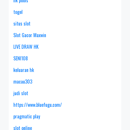
hk pools
togel
situs slot
Slot Gacor Maxwin
LIVE DRAW HK
SENI108
keluaran hk
macau303
judi slot
https://www.bluefugu.com/
pragmatic play
slot online