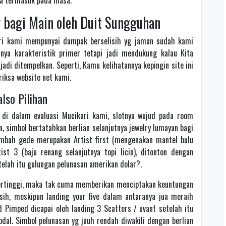
eka termasuk pada masa.
g bagi Main oleh Duit Sungguhan
ari kami mempunyai dampak berselisih yg jaman sudah kami
unya karakteristik primer tetapi jadi mendukung kalau Kita
adi ditempelkan. Seperti, Kamu kelihatannya kepingin site ini
eriksa website net kami.
lso Pilihan
 di dalam evaluasi Mucikari kami, slotnya wujud pada room
n, simbol bertatahkan berlian selanjutnya jewelry lumayan bagi
mbah gede merupakan Artist first (mengenakan mantel bulu
st 3 (baju renang selanjutnya topi licin), ditonton dengan
elah itu gulungan pelunasan amerikan dolar?.
ertinggi, maka tak cuma memberikan menciptakan keuntungan
sih, meskipun landing your five dalam antaranya jua meraih
 Pimped dicapai oleh landing 3 Scatters / uvant setelah itu
dal. Simbol pelunasan yg jauh rendah diwakili dengan berlian