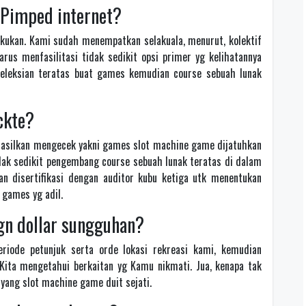
 Pimped internet?
akukan. Kami sudah menempatkan selakuala, menurut, kolektif
rus menfasilitasi tidak sedikit opsi primer yg kelihatannya
eleksian teratas buat games kemudian course sebuah lunak
ckte?
hasilkan mengecek yakni games slot machine game dijatuhkan
dak sedikit pengembang course sebuah lunak teratas di dalam
ian disertifikasi dengan auditor kubu ketiga utk menentukan
 games yg adil.
gn dollar sungguhan?
eriode petunjuk serta orde lokasi rekreasi kami, kemudian
 Kita mengetahui berkaitan yg Kamu nikmati. Jua, kenapa tak
 yang slot machine game duit sejati.