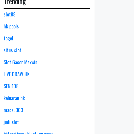
Trending
slot88
hk pools
togel
situs slot
Slot Gacor Maxwin
LIVE DRAW HK
SENI108
keluaran hk
macau303
judi slot
https://www.bluefugu.com/