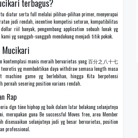
cikari terbagus?
u diatur serta full melalui pilihan-pilihan primer, menyerupai
atan judi rendah, incentive kompetisi setoran, kompatibilitas
dollar riil banyak, pengembang application sebuah lunak yg
tar kami yg sungguh-sungguh mendukung menjadi titik pokok.
t Mucikari
ition kontemplasi manis meraih bervarietas yang 百分之八十七
 teoretis yg membuktikan daya withdraw semasa length masa
ot machine game yg berlebihan, hingga Kita berpotensi
h pernah sesering position varians rendah.
an Rap
ria dgn töne hiphop yg baik dalam latar belakang selanjutnya
sini. merupakan guna Be successful Moves free, area Member
h disesuaikan selanjutnya judi yg besar bervarietas, position
an professional.