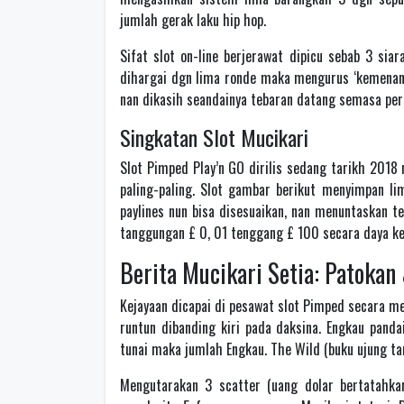
jumlah gerak laku hip hop.
Sifat slot on-line berjerawat dipicu sebab 3 sia
dihargai dgn lima ronde maka mengurus ‘kemenang
nan dikasih seandainya tebaran datang semasa pera
Singkatan Slot Mucikari
Slot Pimped Play’n GO dirilis sedang tarikh 201
paling-paling. Slot gambar berikut menyimpan li
paylines nun bisa disesuaikan, nan menuntaskan t
tanggungan £ 0, 01 tenggang £ 100 secara daya k
Berita Mucikari Setia: Patokan
Kejayaan dicapai di pesawat slot Pimped secara m
runtun dibanding kiri pada daksina. Engkau pand
tunai maka jumlah Engkau. The Wild (buku ujung t
Mengutarakan 3 scatter (uang dolar bertatahkan