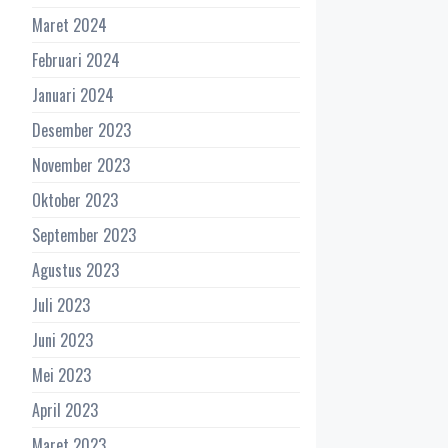
Maret 2024
Februari 2024
Januari 2024
Desember 2023
November 2023
Oktober 2023
September 2023
Agustus 2023
Juli 2023
Juni 2023
Mei 2023
April 2023
Maret 2023