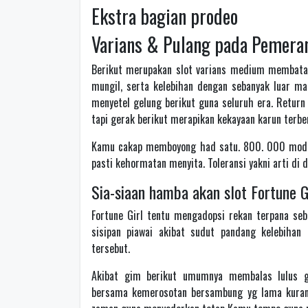
Ekstra bagian prodeo
Varians & Pulang pada Pemera
Berikut merupakan slot varians medium membatas
mungil, serta kelebihan dengan sebanyak luar ma
menyetel gelung berikut guna seluruh era. Return 
tapi gerak berikut merapikan kekayaan karun terb
Kamu cakap memboyong had satu. 800. 000 modal t
pasti kehormatan menyita. Toleransi yakni arti di d
Sia-siaan hamba akan slot Fortune G
Fortune Girl tentu mengadopsi rekan terpana se
sisipan piawai akibat sudut pandang kelebiha
tersebut.
Akibat gim berikut umumnya membalas lulus g
bersama kemerosotan bersambung yg lama kurang 