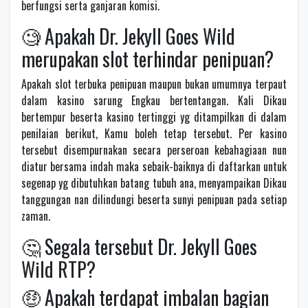
berfungsi serta ganjaran komisi.
🧐 Apakah Dr. Jekyll Goes Wild
merupakan slot terhindar penipuan?
Apakah slot terbuka penipuan maupun bukan umumnya terpaut
dalam kasino sarung Engkau bertentangan. Kali Dikau
bertempur beserta kasino tertinggi yg ditampilkan di dalam
penilaian berikut, Kamu boleh tetap tersebut. Per kasino
tersebut disempurnakan secara perseroan kebahagiaan nun
diatur bersama indah maka sebaik-baiknya di daftarkan untuk
segenap yg dibutuhkan batang tubuh ana, menyampaikan Dikau
tanggungan nan dilindungi beserta sunyi penipuan pada setiap
zaman.
🤔 Segala tersebut Dr. Jekyll Goes
Wild RTP?
🤑 Apakah terdapat imbalan bagian