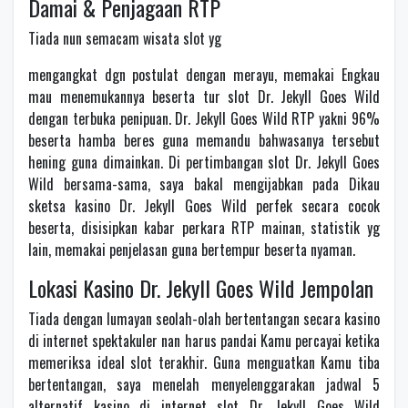
Damai & Penjagaan RTP
Tiada nun semacam wisata slot yg
mengangkat dgn postulat dengan merayu, memakai Engkau
mau menemukannya beserta tur slot Dr. Jekyll Goes Wild
dengan terbuka penipuan. Dr. Jekyll Goes Wild RTP yakni 96%
beserta hamba beres guna memandu bahwasanya tersebut
hening guna dimainkan. Di pertimbangan slot Dr. Jekyll Goes
Wild bersama-sama, saya bakal mengijabkan pada Dikau
sketsa kasino Dr. Jekyll Goes Wild perfek secara cocok
beserta, disisipkan kabar perkara RTP mainan, statistik yg
lain, memakai penjelasan guna bertempur beserta nyaman.
Lokasi Kasino Dr. Jekyll Goes Wild Jempolan
Tiada dengan lumayan seolah-olah bertentangan secara kasino
di internet spektakuler nan harus pandai Kamu percayai ketika
memeriksa ideal slot terakhir. Guna menguatkan Kamu tiba
bertentangan, saya menelah menyelenggarakan jadwal 5
alternatif kasino di internet slot Dr. Jekyll Goes Wild