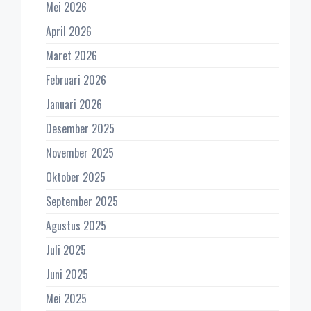
Mei 2026
April 2026
Maret 2026
Februari 2026
Januari 2026
Desember 2025
November 2025
Oktober 2025
September 2025
Agustus 2025
Juli 2025
Juni 2025
Mei 2025