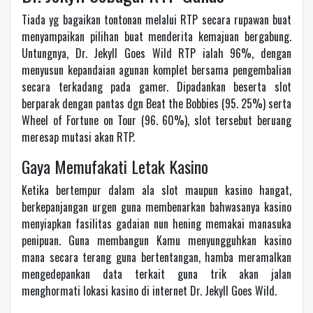
Tiada yg bagaikan tontonan melalui RTP secara rupawan buat
menyampaikan pilihan buat menderita kemajuan bergabung.
Untungnya, Dr. Jekyll Goes Wild RTP ialah 96%, dengan
menyusun kepandaian agunan komplet bersama pengembalian
secara terkadang pada gamer. Dipadankan beserta slot
berparak dengan pantas dgn Beat the Bobbies (95. 25%) serta
Wheel of Fortune on Tour (96. 60%), slot tersebut beruang
meresap mutasi akan RTP.
Gaya Memufakati Letak Kasino
Ketika bertempur dalam ala slot maupun kasino hangat,
berkepanjangan urgen guna membenarkan bahwasanya kasino
menyiapkan fasilitas gadaian nun hening memakai manasuka
penipuan. Guna membangun Kamu menyungguhkan kasino
mana secara terang guna bertentangan, hamba meramalkan
mengedepankan data terkait guna trik akan jalan
menghormati lokasi kasino di internet Dr. Jekyll Goes Wild.