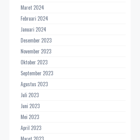
Maret 2024
Februari 2024
Januari 2024
Desember 2023
November 2023
Oktober 2023
September 2023
Agustus 2023
Juli 2023
Juni 2023
Mei 2023
April 2023
Maret 2023