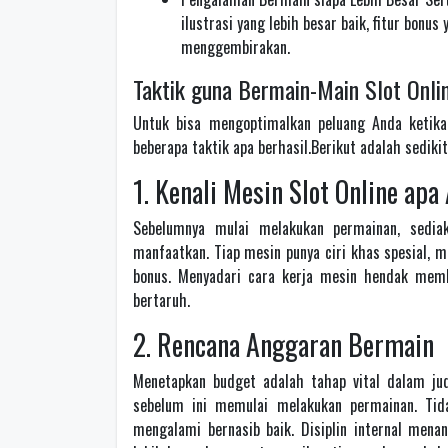
ilustrasi yang lebih besar baik, fitur bonu
menggembirakan.
Taktik guna Bermain-Main Slot Onli
Untuk bisa mengoptimalkan peluang Anda ketika 
beberapa taktik apa berhasil.Berikut adalah sedikit
1. Kenali Mesin Slot Online ap
Sebelumnya mulai melakukan permainan, sedi
manfaatkan. Tiap mesin punya ciri khas spesial, 
bonus. Menyadari cara kerja mesin hendak memb
bertaruh.
2. Rencana Anggaran Bermain
Menetapkan budget adalah tahap vital dalam jud
sebelum ini memulai melakukan permainan. Tida
mengalami bernasib baik. Disiplin internal me