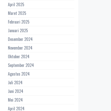
April 2025
Maret 2025
Februari 2025
Januari 2025
Desember 2024
November 2024
Oktober 2024
September 2024
Agustus 2024
Juli 2024
Juni 2024
Mei 2024
April 2024