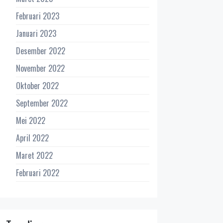
Februari 2023
Januari 2023
Desember 2022
November 2022
Oktober 2022
September 2022
Mei 2022
April 2022
Maret 2022
Februari 2022