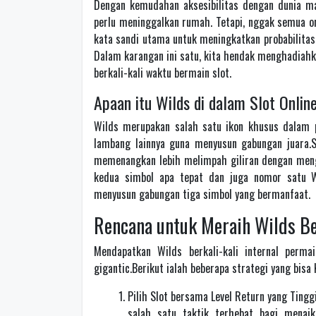
Dengan kemudahan aksesibilitas dengan dunia ma
perlu meninggalkan rumah. Tetapi, nggak semua o
kata sandi utama untuk meningkatkan probabilitas
Dalam karangan ini satu, kita hendak menghadiah
berkali-kali waktu bermain slot.
Apaan itu Wilds di dalam Slot Onlin
Wilds merupakan salah satu ikon khusus dalam 
lambang lainnya guna menyusun gabungan juara.
memenangkan lebih melimpah giliran dengan meng
kedua simbol apa tepat dan juga nomor satu W
menyusun gabungan tiga simbol yang bermanfaat.
Rencana untuk Meraih Wilds Be
Mendapatkan Wilds berkali-kali internal perm
gigantic.Berikut ialah beberapa strategi yang bis
Pilih Slot bersama Level Return yang Tingg
salah satu taktik terhebat bagi mena