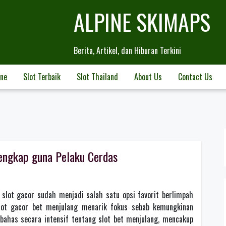
ALPINE SKIMAPS
Berita, Artikel, dan Hiburan Terkini
ine
Slot Terbaik
Slot Thailand
About Us
Contact Us
Lengkap guna Pelaku Cerdas
 slot gacor sudah menjadi salah satu opsi favorit berlimpah
slot gacor bet menjulang menarik fokus sebab kemungkinan
mbahas secara intensif tentang slot bet menjulang, mencakup