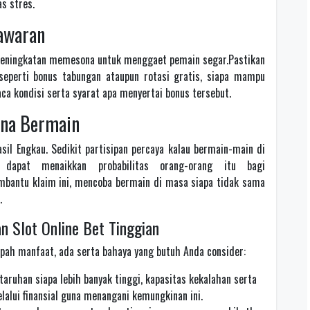
s stres.
awaran
 peningkatan memesona untuk menggaet pemain segar.Pastikan
eperti bonus tabungan ataupun rotasi gratis, siapa mampu
a kondisi serta syarat apa menyertai bonus tersebut.
una Bermain
l Engkau. Sedikit partisipan percaya kalau bermain-main di
dapat menaikkan probabilitas orang-orang itu bagi
mbantu klaim ini, mencoba bermain di masa siapa tidak sama
.
n Slot Online Bet Tinggian
pah manfaat, ada serta bahaya yang butuh Anda consider:
taruhan siapa lebih banyak tinggi, kapasitas kekalahan serta
lalui finansial guna menangani kemungkinan ini.