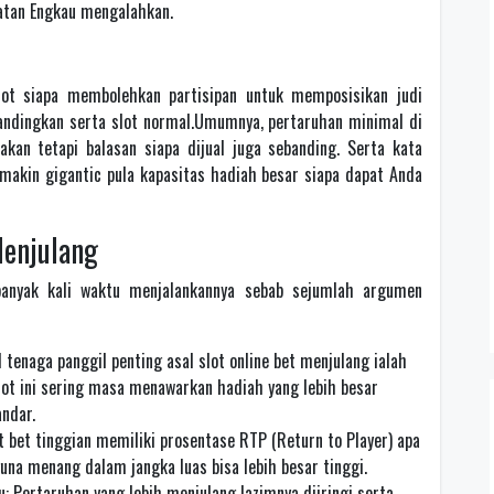
patan Engkau mengalahkan.
lot siapa membolehkan partisipan untuk memposisikan judi
bandingkan serta slot normal.Umumnya, pertaruhan minimal di
 akan tetapi balasan siapa dijual juga sebanding. Serta kata
makin gigantic pula kapasitas hadiah besar siapa dapat Anda
Menjulang
banyak kali waktu menjalankannya sebab sejumlah argumen
 tenaga panggil penting asal slot online bet menjulang ialah
lot ini sering masa menawarkan hadiah yang lebih besar
andar.
t bet tinggian memiliki prosentase RTP (Return to Player) apa
una menang dalam jangka luas bisa lebih besar tinggi.
: Pertaruhan yang lebih menjulang lazimnya diiringi serta