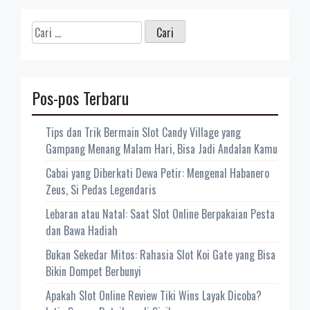
Cari
untuk:
Pos-pos Terbaru
Tips dan Trik Bermain Slot Candy Village yang
Gampang Menang Malam Hari, Bisa Jadi Andalan Kamu
Cabai yang Diberkati Dewa Petir: Mengenal Habanero
Zeus, Si Pedas Legendaris
Lebaran atau Natal: Saat Slot Online Berpakaian Pesta
dan Bawa Hadiah
Bukan Sekedar Mitos: Rahasia Slot Koi Gate yang Bisa
Bikin Dompet Berbunyi
Apakah Slot Online Review Tiki Wins Layak Dicoba?