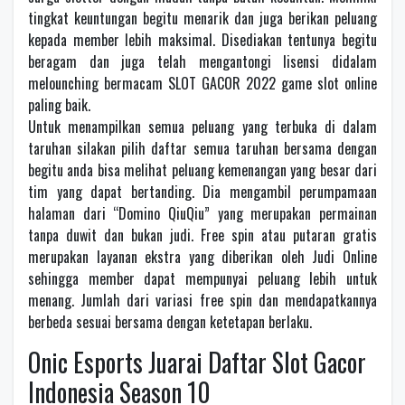
tingkat keuntungan begitu menarik dan juga berikan peluang
kepada member lebih maksimal. Disediakan tentunya begitu
beragam dan juga telah mengantongi lisensi didalam
melounching bermacam SLOT GACOR 2022 game slot online
paling baik.
Untuk menampilkan semua peluang yang terbuka di dalam
taruhan silakan pilih daftar semua taruhan bersama dengan
begitu anda bisa melihat peluang kemenangan yang besar dari
tim yang dapat bertanding. Dia mengambil perumpamaan
halaman dari “Domino QiuQiu” yang merupakan permainan
tanpa duwit dan bukan judi. Free spin atau putaran gratis
merupakan layanan ekstra yang diberikan oleh Judi Online
sehingga member dapat mempunyai peluang lebih untuk
menang. Jumlah dari variasi free spin dan mendapatkannya
berbeda sesuai bersama dengan ketetapan berlaku.
Onic Esports Juarai Daftar Slot Gacor
Indonesia Season 10