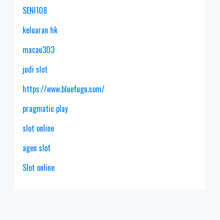
SENI108
keluaran hk
macau303
judi slot
https://www.bluefugu.com/
pragmatic play
slot online
agen slot
Slot online