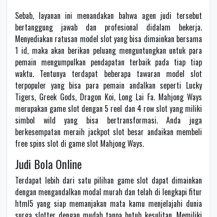
Sebab, layanan ini menandakan bahwa agen judi tersebut
bertanggung jawab dan profesional didalam bekerja.
Menyediakan ratusan model slot yang bisa dimainkan bersama
1 id, maka akan berikan peluang menguntungkan untuk para
pemain mengumpulkan pendapatan terbaik pada tiap tiap
waktu. Tentunya terdapat beberapa tawaran model slot
terpopuler yang bisa para pemain andalkan seperti Lucky
Tigers, Greek Gods, Dragon Koi, Long Lai Fa. Mahjong Ways
merupakan game slot dengan 5 reel dan 4 row slot yang miliki
simbol wild yang bisa bertransformasi. Anda juga
berkesempatan meraih jackpot slot besar andaikan membeli
free spins slot di game slot Mahjong Ways.
Judi Bola Online
Terdapat lebih dari satu pilihan game slot dapat dimainkan
dengan mengandalkan modal murah dan telah di lengkapi fitur
html5 yang siap memanjakan mata kamu menjelajahi dunia
surga slotter dengan mudah tanpa butuh kesulitan. Memiliki