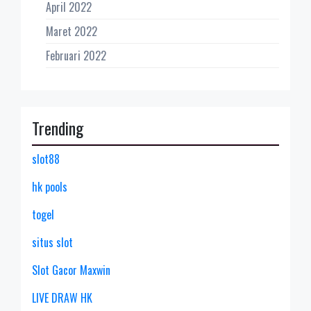
April 2022
Maret 2022
Februari 2022
Trending
slot88
hk pools
togel
situs slot
Slot Gacor Maxwin
LIVE DRAW HK