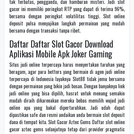
tak terbatas, pengganda, dan hamburan misteri. Judi slot
gacor ini memiliki peringkat RTP yang dapat di terima 96%,
bersama dengan peringkat volatilitas tinggi. Slot online
deposit pulsa menyajikan langkah permainan yang mudah
bersama dengan transaksi tanpa ribet.
Daftar Daftar Slot Gacor Download
Aplikasi Mobile Apk Joker Gaming
Situs judi online terpercaya harus menyertakan taruhan yang
beragam, agar para bettors yang bermain di agen judi online
terpercaya di Indonesia layaknya Slot88 tidak jemu bersama
dengan permainan yang bikin jadi bosan. Dengan banyaknya link
judi online yang bisa dipilih, hasrat untuk menang semakin
mudah diraih dikarenakan mereka bebas memilih wujud judi
online apa yang bakal dipertaruhkan. Jadi udah dapat
dipastikan safe dan resmi andaikan anda bermain slot deposit
dana di tempat kita. Slot Gacor Aztec Gems Daftar slot online
gacor aztec gems selanjutnya tetap dari provider pragmatic