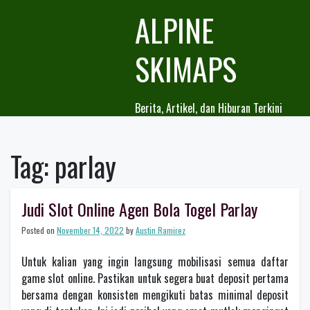
Skip
ALPINE
to
content
SKIMAPS
Berita, Artikel, dan Hiburan Terkini
Tag:
parlay
Judi Slot Online Agen Bola Togel Parlay
Posted on
November 14, 2022
by
Austin Ramirez
Untuk kalian yang ingin langsung mobilisasi semua daftar
game slot online. Pastikan untuk segera buat deposit pertama
bersama dengan konsisten mengikuti batas minimal deposit