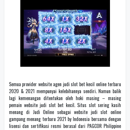
Semua provider website agen judi slot bet kecil online terbaru
2020 & 2021 mempunyai kelebihannya sendiri. Namun balik
lagi kemenangan ditentukan oleh hoki masing – masing
pemain website judi slot bet kecil. Situs slot sering kasih
menang di Judi Online sebagai website judi slot online
gampang menang terbaru 2021 by Indonesia bersama dengan
lisensi dan sertifikasi resmi berasal dari PAGCOR Philippine