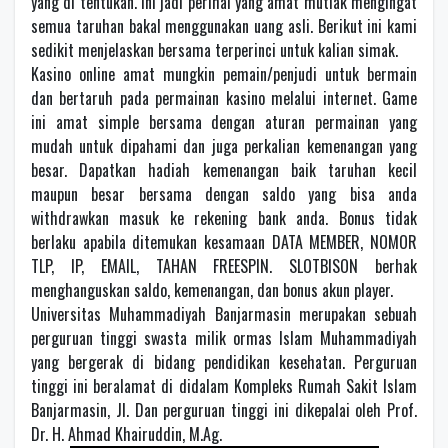
yang di tentukan. Ini jadi perihal yang amat mutlak mengingat
semua taruhan bakal menggunakan uang asli. Berikut ini kami
sedikit menjelaskan bersama terperinci untuk kalian simak.
Kasino online amat mungkin pemain/penjudi untuk bermain
dan bertaruh pada permainan kasino melalui internet. Game
ini amat simple bersama dengan aturan permainan yang
mudah untuk dipahami dan juga perkalian kemenangan yang
besar. Dapatkan hadiah kemenangan baik taruhan kecil
maupun besar bersama dengan saldo yang bisa anda
withdrawkan masuk ke rekening bank anda. Bonus tidak
berlaku apabila ditemukan kesamaan DATA MEMBER, NOMOR
TLP, IP, EMAIL, TAHAN FREESPIN. SLOTBISON berhak
menghanguskan saldo, kemenangan, dan bonus akun player.
Universitas Muhammadiyah Banjarmasin merupakan sebuah
perguruan tinggi swasta milik ormas Islam Muhammadiyah
yang bergerak di bidang pendidikan kesehatan. Perguruan
tinggi ini beralamat di didalam Kompleks Rumah Sakit Islam
Banjarmasin, Jl. Dan perguruan tinggi ini dikepalai oleh Prof.
Dr. H. Ahmad Khairuddin, M.Ag.