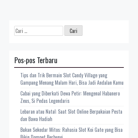
Cari
untuk:
Pos-pos Terbaru
Tips dan Trik Bermain Slot Candy Village yang
Gampang Menang Malam Hari, Bisa Jadi Andalan Kamu
Cabai yang Diberkati Dewa Petir: Mengenal Habanero
Zeus, Si Pedas Legendaris
Lebaran atau Natal: Saat Slot Online Berpakaian Pesta
dan Bawa Hadiah
Bukan Sekedar Mitos: Rahasia Slot Koi Gate yang Bisa
Bikin Dompet Berbunyi