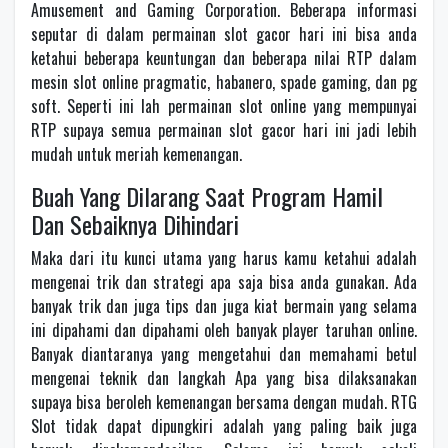
Amusement and Gaming Corporation. Beberapa informasi
seputar di dalam permainan slot gacor hari ini bisa anda
ketahui beberapa keuntungan dan beberapa nilai RTP dalam
mesin slot online pragmatic, habanero, spade gaming, dan pg
soft. Seperti ini lah permainan slot online yang mempunyai
RTP supaya semua permainan slot gacor hari ini jadi lebih
mudah untuk meriah kemenangan.
Buah Yang Dilarang Saat Program Hamil
Dan Sebaiknya Dihindari
Maka dari itu kunci utama yang harus kamu ketahui adalah
mengenai trik dan strategi apa saja bisa anda gunakan. Ada
banyak trik dan juga tips dan juga kiat bermain yang selama
ini dipahami dan dipahami oleh banyak player taruhan online.
Banyak diantaranya yang mengetahui dan memahami betul
mengenai teknik dan langkah Apa yang bisa dilaksanakan
supaya bisa beroleh kemenangan bersama dengan mudah. RTG
Slot tidak dapat dipungkiri adalah yang paling baik juga