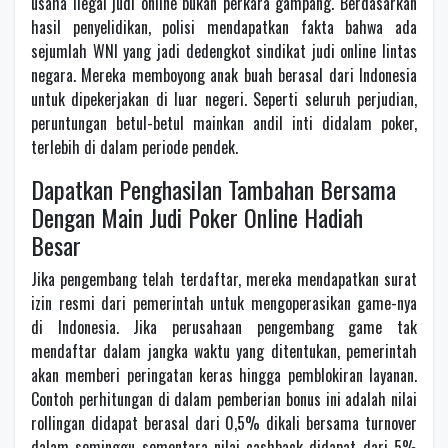
usaha ilegal judi online bukan perkara gampang. Berdasarkan
hasil penyelidikan, polisi mendapatkan fakta bahwa ada
sejumlah WNI yang jadi dedengkot sindikat judi online lintas
negara. Mereka memboyong anak buah berasal dari Indonesia
untuk dipekerjakan di luar negeri. Seperti seluruh perjudian,
peruntungan betul-betul mainkan andil inti didalam poker,
terlebih di dalam periode pendek.
Dapatkan Penghasilan Tambahan Bersama
Dengan Main Judi Poker Online Hadiah
Besar
Jika pengembang telah terdaftar, mereka mendapatkan surat
izin resmi dari pemerintah untuk mengoperasikan game-nya
di Indonesia. Jika perusahaan pengembang game tak
mendaftar dalam jangka waktu yang ditentukan, pemerintah
akan memberi peringatan keras hingga pemblokiran layanan.
Contoh perhitungan di dalam pemberian bonus ini adalah nilai
rollingan didapat berasal dari 0,5% dikali bersama turnover
dalam seminggu sementara nilai cashback didapat dari 5%