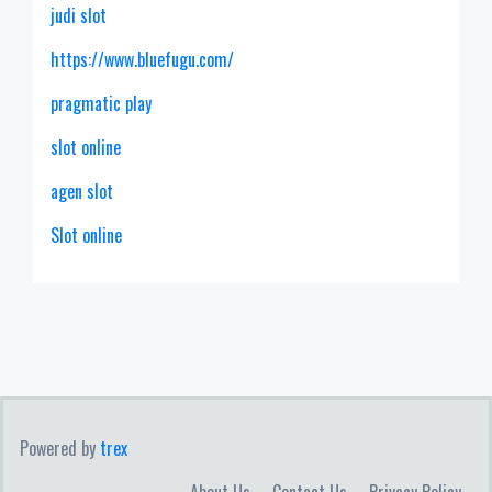
judi slot
https://www.bluefugu.com/
pragmatic play
slot online
agen slot
Slot online
Powered by
trex