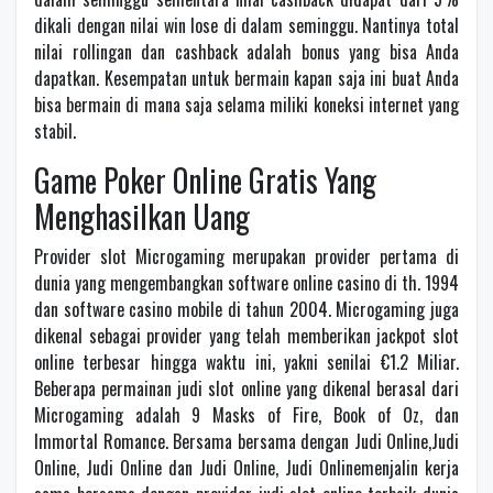
dikali dengan nilai win lose di dalam seminggu. Nantinya total
nilai rollingan dan cashback adalah bonus yang bisa Anda
dapatkan. Kesempatan untuk bermain kapan saja ini buat Anda
bisa bermain di mana saja selama miliki koneksi internet yang
stabil.
Game Poker Online Gratis Yang
Menghasilkan Uang
Provider slot Microgaming merupakan provider pertama di
dunia yang mengembangkan software online casino di th. 1994
dan software casino mobile di tahun 2004. Microgaming juga
dikenal sebagai provider yang telah memberikan jackpot slot
online terbesar hingga waktu ini, yakni senilai €1.2 Miliar.
Beberapa permainan judi slot online yang dikenal berasal dari
Microgaming adalah 9 Masks of Fire, Book of Oz, dan
Immortal Romance. Bersama bersama dengan Judi Online,Judi
Online, Judi Online dan Judi Online, Judi Onlinemenjalin kerja