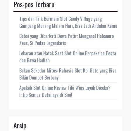
Pos-pos Terbaru
Tips dan Trik Bermain Slot Candy Village yang
Gampang Menang Malam Hari, Bisa Jadi Andalan Kamu
Cabai yang Diberkati Dewa Petir: Mengenal Habanero
Zeus, Si Pedas Legendaris
Lebaran atau Natal: Saat Slot Online Berpakaian Pesta
dan Bawa Hadiah
Bukan Sekedar Mitos: Rahasia Slot Koi Gate yang Bisa
Bikin Dompet Berbunyi
Apakah Slot Online Review Tiki Wins Layak Dicoba?
Intip Semua Detailnya di Sini!
Arsip