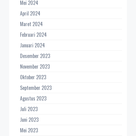
Mei 2024
April 2024
Maret 2024
Februari 2024
Januari 2024
Desember 2023
November 2023
Oktober 2023
September 2023
Agustus 2023
Juli 2023
Juni 2023
Mei 2023