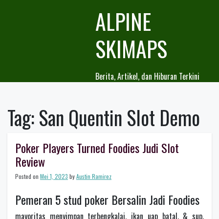
Skip
ALPINE
to
content
SKIMAPS
Berita, Artikel, dan Hiburan Terkini
Tag:
San Quentin Slot Demo
Poker Players Turned Foodies Judi Slot
Review
Posted on
Mei 1, 2023
by
Austin Ramirez
Pemeran 5 stud poker Bersalin Jadi Foodies
mayoritas menyimpan terbengkalai, ikan uap batal, & sup.