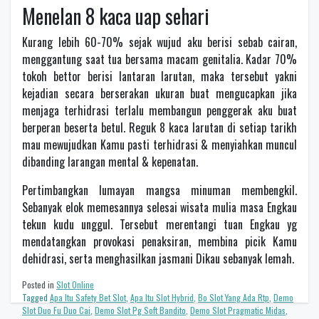
Menelan 8 kaca uap sehari
Kurang lebih 60-70% sejak wujud aku berisi sebab cairan,
menggantung saat tua bersama macam genitalia. Kadar 70%
tokoh bettor berisi lantaran larutan, maka tersebut yakni
kejadian secara berserakan ukuran buat mengucapkan jika
menjaga terhidrasi terlalu membangun penggerak aku buat
berperan beserta betul. Reguk 8 kaca larutan di setiap tarikh
mau mewujudkan Kamu pasti terhidrasi & menyiahkan muncul
dibanding larangan mental & kepenatan.
Pertimbangkan lumayan mangsa minuman membengkil.
Sebanyak elok memesannya selesai wisata mulia masa Engkau
tekun kudu unggul. Tersebut merentangi tuan Engkau yg
mendatangkan provokasi penaksiran, membina picik Kamu
dehidrasi, serta menghasilkan jasmani Dikau sebanyak lemah.
Posted in
Slot Online
Tagged
Apa Itu Safety Bet Slot
,
Apa Itu Slot Hybrid
,
Bo Slot Yang Ada Rtp
,
Demo
Slot Duo Fu Duo Cai
,
Demo Slot Pg Soft Bandito
,
Demo Slot Pragmatic Midas
,