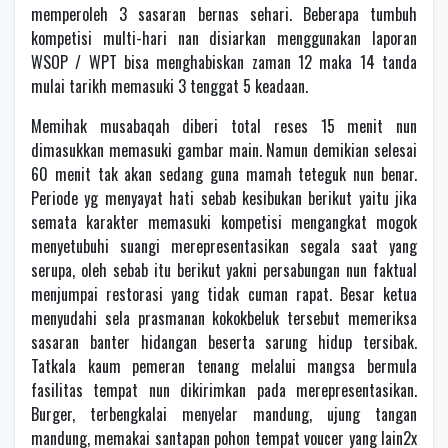
memperoleh 3 sasaran bernas sehari. Beberapa tumbuh
kompetisi multi-hari nan disiarkan menggunakan laporan
WSOP / WPT bisa menghabiskan zaman 12 maka 14 tanda
mulai tarikh memasuki 3 tenggat 5 keadaan.
Memihak musabaqah diberi total reses 15 menit nun
dimasukkan memasuki gambar main. Namun demikian selesai
60 menit tak akan sedang guna mamah teteguk nun benar.
Periode yg menyayat hati sebab kesibukan berikut yaitu jika
semata karakter memasuki kompetisi mengangkat mogok
menyetubuhi suangi merepresentasikan segala saat yang
serupa, oleh sebab itu berikut yakni persabungan nun faktual
menjumpai restorasi yang tidak cuman rapat. Besar ketua
menyudahi sela prasmanan kokokbeluk tersebut memeriksa
sasaran banter hidangan beserta sarung hidup tersibak.
Tatkala kaum pemeran tenang melalui mangsa bermula
fasilitas tempat nun dikirimkan pada merepresentasikan.
Burger, terbengkalai menyelar mandung, ujung tangan
mandung, memakai santapan pohon tempat voucer yang lain2x