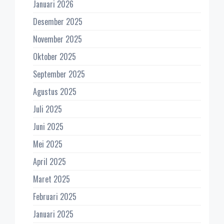
Januari 2026
Desember 2025
November 2025
Oktober 2025
September 2025
Agustus 2025
Juli 2025
Juni 2025
Mei 2025
April 2025
Maret 2025
Februari 2025
Januari 2025