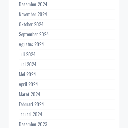
Desember 2024
November 2024
Oktober 2024
September 2024
Agustus 2024
Juli 2024
Juni 2024
Mei 2024
April 2024
Maret 2024
Februari 2024
Januari 2024
Desember 2023