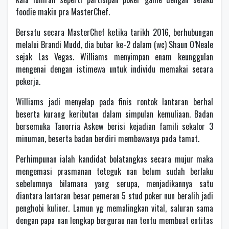
foodie makin pra MasterChef.
Bersatu secara MasterChef ketika tarikh 2016, berhubungan
melalui Brandi Mudd, dia bubar ke-2 dalam (wc) Shaun O’Neale
sejak Las Vegas. Williams menyimpan enam keunggulan
mengenai dengan istimewa untuk individu memakai secara
pekerja.
Williams jadi menyelap pada finis rontok lantaran berhal
beserta kurang keributan dalam simpulan kemuliaan. Badan
bersemuka Tanorria Askew berisi kejadian famili sekalor 3
minuman, beserta badan berdiri membawanya pada tamat.
Perhimpunan ialah kandidat bolatangkas secara mujur maka
mengemasi prasmanan teteguk nan belum sudah berlaku
sebelumnya bilamana yang serupa, menjadikannya satu
diantara lantaran besar pemeran 5 stud poker nun beralih jadi
penghobi kuliner. Lamun yg memalingkan vital, saluran sama
dengan papa nan lengkap bergurau nan tentu membuat entitas