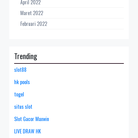
April 2022
Maret 2022
Februari 2022
Trending
slot88
hk pools
togel
situs slot
Slot Gacor Maxwin
LIVE DRAW HK