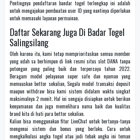
Pentingnya pendaftaran bandar togel terlengkap ini adalah
untuk mengajukan pembuatan user ID yang nantinya diperlukan
untuk memasuki layanan permainan.
Daftar Sekarang Juga Di Badar Togel
Salingsilang
Oleh karena itu, kami tetap memprioritaskan semua member
yang udah sa berhimpun di link resmi situs slot DANA tanpa
potongan yang paling baik dan terpercaya tahun 2022.
Beragam model pelayanan super safe dan nyaman yang
memuaskan bettor sekalian, Segala model transaksi deposit
maupun withdraw bisa kami sistem didalam waktu singkat
maksimalnya 2 menit. Hal ini sengaja disiapkan untuk berikan
kenyamanan dan juga memelihara nama baik dan kualitas
brand kita di hati para bettor sekalian.
Kalian bisa menggunakan fitur LiveChat untuk bertanya-tanya
mengenai sistem dan bonus yang berlaku. Cara untuk
mengkalkulasi angka togel atau judi tebak angka ini teman