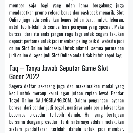
member saja bagi yang udah lama bergabung juga
mendapatkan promo reload bonus dan cashback menarik. Slot
Online juga ada sedia kan bonus tahun baru, imlek, lebaran,
natal, lebih-lebih di semua hari perayaan yang spesial. Maka
berasal dari itu anda jangan ragu lagi untuk segera lakukan
deposit pertama untuk jadi member paling baik di website judi
online Slot Online Indonesia. Untuk nikmati semua permainan
judi online di agen judi Slot Online anda tidak butuh repot lagi.
Faq – Tanya Jawab Seputar Game Slot
Gacor 2022
Segera daftar sekarang juga dan maksimalkan modal yang
kecil untuk meraup keuntungan jutaan rupiah lewat Bandar
Togel Online SALINGSILANG.COM. Dalam pengunaan layanan
berasal dari bandar judi togel , nantinya anda perlu laksanakan
beberapa prosedur terlebih dahulu. Hal yang bertujuan
bersama dengan prosedur itu di antaranya adalah melakukan
sistem pendaftaran terlebih dahulu untuk jadi member.