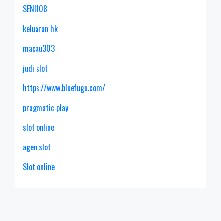
SENI108
keluaran hk
macau303
judi slot
https://www.bluefugu.com/
pragmatic play
slot online
agen slot
Slot online