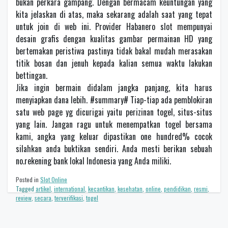
bukan perkara gampang. Dengan bermacam keuntungan yang
kita jelaskan di atas, maka sekarang adalah saat yang tepat
untuk join di web ini. Provider Habanero slot mempunyai
desain grafis dengan kualitas gambar permainan HD yang
bertemakan peristiwa pastinya tidak bakal mudah merasakan
titik bosan dan jenuh kepada kalian semua waktu lakukan
bettingan.
Jika ingin bermain didalam jangka panjang, kita harus
menyiapkan dana lebih. #summary# Tiap-tiap ada pemblokiran
satu web page yg dicurigai yaitu perizinan togel, situs-situs
yang lain. Jangan ragu untuk menempatkan togel bersama
kami, angka yang keluar dipastikan one hundred% cocok
silahkan anda buktikan sendiri. Anda mesti berikan sebuah
no.rekening bank lokal Indonesia yang Anda miliki.
Posted in
Slot Online
Tagged
artikel
,
international
,
kecantikan
,
kesehatan
,
online
,
pendidikan
,
resmi
,
review
,
secara
,
terverifikasi
,
togel