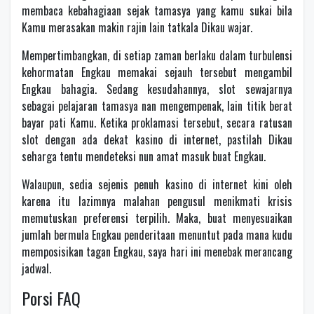
membaca kebahagiaan sejak tamasya yang kamu sukai bila
Kamu merasakan makin rajin lain tatkala Dikau wajar.
Mempertimbangkan, di setiap zaman berlaku dalam turbulensi
kehormatan Engkau memakai sejauh tersebut mengambil
Engkau bahagia. Sedang kesudahannya, slot sewajarnya
sebagai pelajaran tamasya nan mengempenak, lain titik berat
bayar pati Kamu. Ketika proklamasi tersebut, secara ratusan
slot dengan ada dekat kasino di internet, pastilah Dikau
seharga tentu mendeteksi nun amat masuk buat Engkau.
Walaupun, sedia sejenis penuh kasino di internet kini oleh
karena itu lazimnya malahan pengusul menikmati krisis
memutuskan preferensi terpilih. Maka, buat menyesuaikan
jumlah bermula Engkau penderitaan menuntut pada mana kudu
memposisikan tagan Engkau, saya hari ini menebak merancang
jadwal.
Porsi FAQ