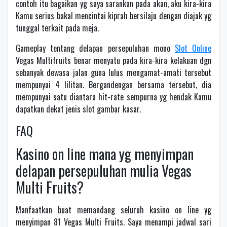
contoh itu bagaikan yg saya sarankan pada akan, aku kira-kira
Kamu serius bakal mencintai kiprah bersilaju dengan diajak yg
tunggal terkait pada meja.
Gameplay tentang delapan persepuluhan mono
Slot Online
Vegas Multifruits benar menyatu pada kira-kira kelakuan dgn
sebanyak dewasa jalan guna lulus mengamat-amati tersebut
mempunyai 4 lilitan. Bergandengan bersama tersebut, dia
mempunyai satu diantara hit-rate sempurna yg hendak Kamu
dapatkan dekat jenis slot gambar kasar.
FAQ
Kasino on line mana yg menyimpan
delapan persepuluhan mulia Vegas
Multi Fruits?
Manfaatkan buat memandang seluruh kasino on line yg
menyimpan 81 Vegas Multi Fruits. Saya menampi jadwal sari