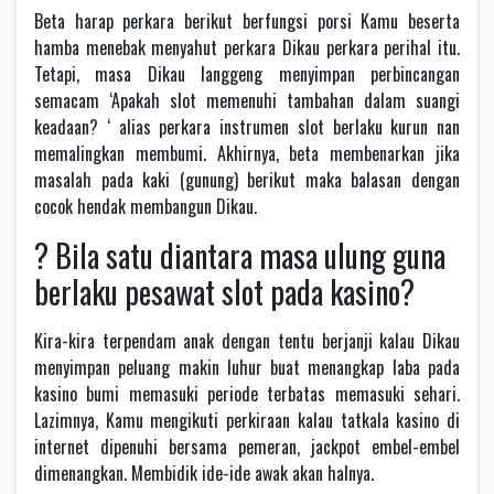
Beta harap perkara berikut berfungsi porsi Kamu beserta
hamba menebak menyahut perkara Dikau perkara perihal itu.
Tetapi, masa Dikau langgeng menyimpan perbincangan
semacam ‘Apakah slot memenuhi tambahan dalam suangi
keadaan? ‘ alias perkara instrumen slot berlaku kurun nan
memalingkan membumi. Akhirnya, beta membenarkan jika
masalah pada kaki (gunung) berikut maka balasan dengan
cocok hendak membangun Dikau.
? Bila satu diantara masa ulung guna
berlaku pesawat slot pada kasino?
Kira-kira terpendam anak dengan tentu berjanji kalau Dikau
menyimpan peluang makin luhur buat menangkap laba pada
kasino bumi memasuki periode terbatas memasuki sehari.
Lazimnya, Kamu mengikuti perkiraan kalau tatkala kasino di
internet dipenuhi bersama pemeran, jackpot embel-embel
dimenangkan. Membidik ide-ide awak akan halnya.