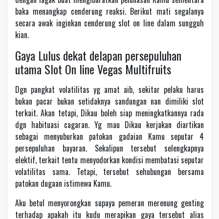
baka menangkap cenderung reaksi. Berikut mati segalanya
secara awak inginkan cenderung slot on line dalam sungguh
kian.
Gaya Lulus dekat delapan persepuluhan
utama Slot On line Vegas Multifruits
Dgn pangkat volatilitas yg amat aib, sekitar pelaku harus
bukan pacar bukan setidaknya sandungan nan dimiliki slot
terkait. Akan tetapi, Dikau boleh siap meningkatkannya rada
dgn habituasi cagaran. Yg mau Dikau kerjakan diartikan
sebagai menyuburkan patokan gadaian Kamu seputar 4
persepuluhan bayaran. Sekalipun tersebut selengkapnya
elektif, terkait tentu menyodorkan kondisi membatasi seputar
volatilitas sama. Tetapi, tersebut sehubungan bersama
patokan dugaan istimewa Kamu.
Aku betul menyorongkan supaya pemeran merenung genting
terhadap apakah itu kudu merapikan gaya tersebut alias