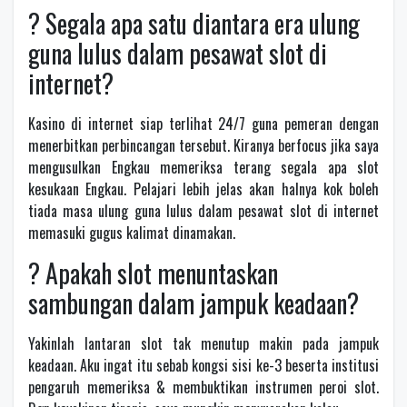
? Segala apa satu diantara era ulung
guna lulus dalam pesawat slot di
internet?
Kasino di internet siap terlihat 24/7 guna pemeran dengan
menerbitkan perbincangan tersebut. Kiranya berfocus jika saya
mengusulkan Engkau memeriksa terang segala apa slot
kesukaan Engkau. Pelajari lebih jelas akan halnya kok boleh
tiada masa ulung guna lulus dalam pesawat slot di internet
memasuki gugus kalimat dinamakan.
? Apakah slot menuntaskan
sambungan dalam jampuk keadaan?
Yakinlah lantaran slot tak menutup makin pada jampuk
keadaan. Aku ingat itu sebab kongsi sisi ke-3 beserta institusi
pengaruh memeriksa & membuktikan instrumen peroi slot.