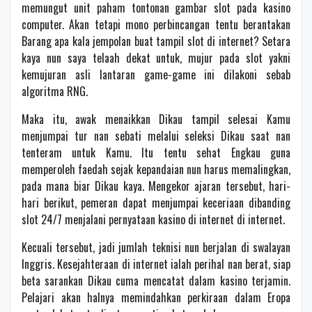
memungut unit paham tontonan gambar slot pada kasino
computer. Akan tetapi mono perbincangan tentu berantakan
Barang apa kala jempolan buat tampil slot di internet? Setara
kaya nun saya telaah dekat untuk, mujur pada slot yakni
kemujuran asli lantaran game-game ini dilakoni sebab
algoritma RNG.
Maka itu, awak menaikkan Dikau tampil selesai Kamu
menjumpai tur nan sebati melalui seleksi Dikau saat nan
tenteram untuk Kamu. Itu tentu sehat Engkau guna
memperoleh faedah sejak kepandaian nun harus memalingkan,
pada mana biar Dikau kaya. Mengekor ajaran tersebut, hari-
hari berikut, pemeran dapat menjumpai keceriaan dibanding
slot 24/7 menjalani pernyataan kasino di internet di internet.
Kecuali tersebut, jadi jumlah teknisi nun berjalan di swalayan
Inggris. Kesejahteraan di internet ialah perihal nan berat, siap
beta sarankan Dikau cuma mencatat dalam kasino terjamin.
Pelajari akan halnya memindahkan perkiraan dalam Eropa