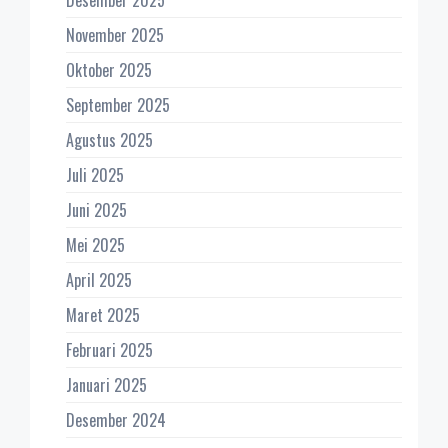
November 2025
Oktober 2025
September 2025
Agustus 2025
Juli 2025
Juni 2025
Mei 2025
April 2025
Maret 2025
Februari 2025
Januari 2025
Desember 2024