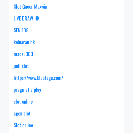
Slot Gacor Maxwin
LIVE DRAW HK
SENI108
keluaran hk
macau303
judi slot
https://www.bluefugu.com/
pragmatic play
slot online
agen slot
Slot online