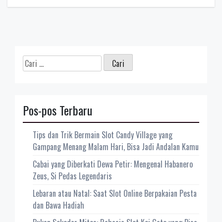
Cari
untuk:
Pos-pos Terbaru
Tips dan Trik Bermain Slot Candy Village yang
Gampang Menang Malam Hari, Bisa Jadi Andalan Kamu
Cabai yang Diberkati Dewa Petir: Mengenal Habanero
Zeus, Si Pedas Legendaris
Lebaran atau Natal: Saat Slot Online Berpakaian Pesta
dan Bawa Hadiah