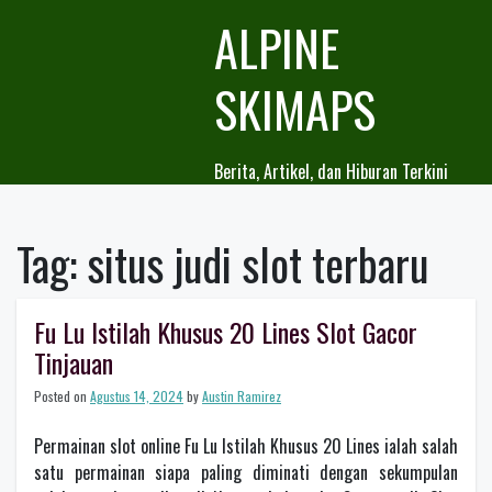
Skip
ALPINE
to
content
SKIMAPS
Berita, Artikel, dan Hiburan Terkini
Tag:
situs judi slot terbaru
Fu Lu Istilah Khusus 20 Lines Slot Gacor
Tinjauan
Posted on
Agustus 14, 2024
by
Austin Ramirez
Permainan slot online Fu Lu Istilah Khusus 20 Lines ialah salah
satu permainan siapa paling diminati dengan sekumpulan