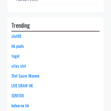
Trending
slot88
hk pools
togel
situs slot
Slot Gacor Maxwin
LIVE DRAW HK
SENI108
keluaran hk