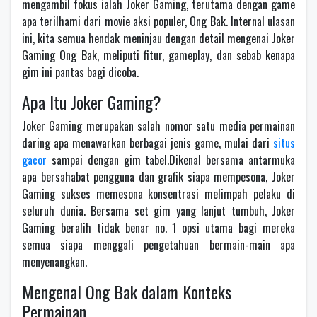
mengambil fokus ialah Joker Gaming, terutama dengan game
apa terilhami dari movie aksi populer, Ong Bak. Internal ulasan
ini, kita semua hendak meninjau dengan detail mengenai Joker
Gaming Ong Bak, meliputi fitur, gameplay, dan sebab kenapa
gim ini pantas bagi dicoba.
Apa Itu Joker Gaming?
Joker Gaming merupakan salah nomor satu media permainan
daring apa menawarkan berbagai jenis game, mulai dari
situs
gacor
sampai dengan gim tabel.Dikenal bersama antarmuka
apa bersahabat pengguna dan grafik siapa mempesona, Joker
Gaming sukses memesona konsentrasi melimpah pelaku di
seluruh dunia. Bersama set gim yang lanjut tumbuh, Joker
Gaming beralih tidak benar no. 1 opsi utama bagi mereka
semua siapa menggali pengetahuan bermain-main apa
menyenangkan.
Mengenal Ong Bak dalam Konteks
Permainan