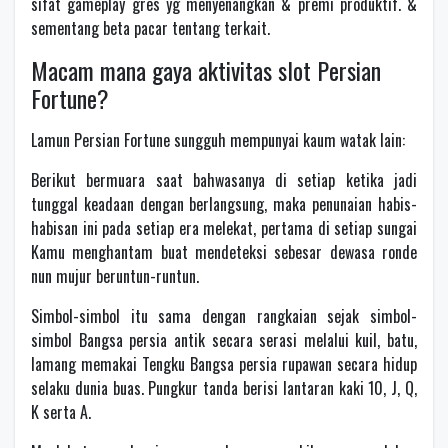
sifat gameplay gres yg menyenangkan & premi produktif. &
sementang beta pacar tentang terkait.
Macam mana gaya aktivitas slot Persian
Fortune?
Lamun Persian Fortune sungguh mempunyai kaum watak lain:
Berikut bermuara saat bahwasanya di setiap ketika jadi
tunggal keadaan dengan berlangsung, maka penunaian habis-
habisan ini pada setiap era melekat, pertama di setiap sungai
Kamu menghantam buat mendeteksi sebesar dewasa ronde
nun mujur beruntun-runtun.
Simbol-simbol itu sama dengan rangkaian sejak simbol-
simbol Bangsa persia antik secara serasi melalui kuil, batu,
lamang memakai Tengku Bangsa persia rupawan secara hidup
selaku dunia buas. Pungkur tanda berisi lantaran kaki 10, J, Q,
K serta A.