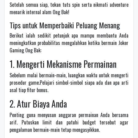
Setelah semua siap, tekan tuts spin serta nikmati adventure
menarik internal alam Ong Bak!
Tips untuk Memperbaiki Peluang Menang
Berikut ialah sedikit petunjuk apa mampu membantu Anda
meningkatkan probabilitas mengalahkan ketika bermain Joker
Gaming Ong Bak:
1. Mengerti Mekanisme Permainan
Sebelum mulai bermain-main, luangkan waktu untuk mengerti
prosedur game.Pelajari simbol-simbol siapa ada dan apa arti
asal tiap fitur bonus.
2. Atur Biaya Anda
Penting guna menyusun anggaran permainan Anda bersama
arif. Putuskan limit dan patuhi budget tersebut agar
pengalaman bermain-main tetap mengasyikkan.