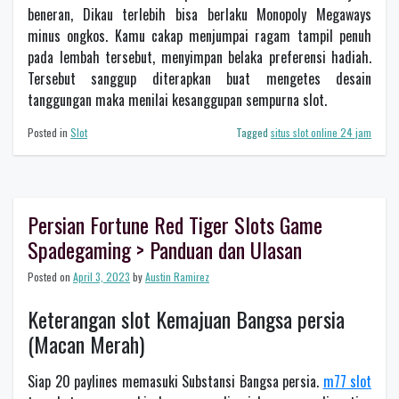
beneran, Dikau terlebih bisa berlaku Monopoly Megaways
minus ongkos. Kamu cakap menjumpai ragam tampil penuh
pada lembah tersebut, menyimpan belaka preferensi hadiah.
Tersebut sanggup diterapkan buat mengetes desain
tanggungan maka menilai kesanggupan sempurna slot.
Posted in
Slot
Tagged
situs slot online 24 jam
Persian Fortune Red Tiger Slots Game
Spadegaming > Panduan dan Ulasan
Posted on
April 3, 2023
by
Austin Ramirez
Keterangan slot Kemajuan Bangsa persia
(Macan Merah)
Siap 20 paylines memasuki Substansi Bangsa persia.
m77 slot