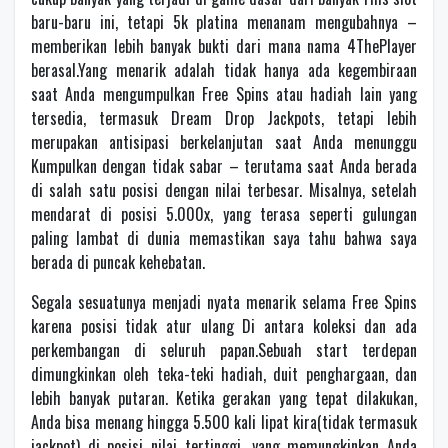
baru-baru ini, tetapi 5k platina menanam mengubahnya –
memberikan lebih banyak bukti dari mana nama 4ThePlayer
berasal.Yang menarik adalah tidak hanya ada kegembiraan
saat Anda mengumpulkan Free Spins atau hadiah lain yang
tersedia, termasuk Dream Drop Jackpots, tetapi lebih
merupakan antisipasi berkelanjutan saat Anda menunggu
Kumpulkan dengan tidak sabar – terutama saat Anda berada
di salah satu posisi dengan nilai terbesar. Misalnya, setelah
mendarat di posisi 5.000x, yang terasa seperti gulungan
paling lambat di dunia memastikan saya tahu bahwa saya
berada di puncak kehebatan.
Segala sesuatunya menjadi nyata menarik selama Free Spins
karena posisi tidak atur ulang Di antara koleksi dan ada
perkembangan di seluruh papan.Sebuah start terdepan
dimungkinkan oleh teka-teki hadiah, duit penghargaan, dan
lebih banyak putaran. Ketika gerakan yang tepat dilakukan,
Anda bisa menang hingga 5.500 kali lipat kira(tidak termasuk
jackpot) di posisi nilai tertinggi, yang memungkinkan Anda