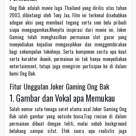
Ong Bak adalah movie laga Thailand yang dirilis atas tahun
2003, dibintangi oleh Tony Jaa. Film ini terkenal disebabkan
adegan aksi yang membuat tegang serta seni bela pribadi
siapa mengagumkan.Menyita inspirasi dari movie ini, Joker
Gaming telah menghasilkan permainan slot gacor yang
menyediakan kejadian mengasyikkan dan menggembirakan
bagi sekumpulan tokohnya. Serta komponen cerita apa kuat
serta karakter ikonik, permainan ini tak hanya menyediakan
entertainment, tetapi juga mengirim partisipan ke di dalam
bumi Ong Bak.
Fitur Unggulan Joker Gaming Ong Bak
1. Gambar dan Vokal apa Memukau
Salah nomor satu tenaga seret utama asal Joker Gaming Ong
Bak ialah gambar yang outside biasa.Tiap rincian di dalam
permainan dibuat dengan teliti, mulai sebab background
belakang sampai sifat. Efek suara apa realistis juga