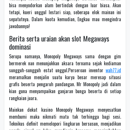
bisa menyodorkan alam bertindak dengan luar biasa. Akan
tetapi, kueri unggul lestari siap, seberapa elok mainan ini
sepatutnya. Dalam kuota kemudian, Engkau mau mengindra
jawabannya!
Berita serta uraian akan slot Megaways
dominasi
Serupa namanya, Monopoly Megaways sama dengan gim
bermerek nan menunjukkan aksara ternama sejak kediaman
sungguh-sungguh estat unggul.Perseroan inventor
wah77.id
meramalkan menjalin suatu karya besar meresap situasi
grafis beserta pengaruh pandangan. Mr Monopoly jadi dalam
kian guna menyampaikan ganjaran bunga beserta di setiap
rangkaian juara.
Mainkan dekat kasino Monopoly Megaways menyesatkan
membumi maka nikmati mata tak terhingga bagi sesi.
Teknikus definit memelopori lingkaran bersusun, menjadikan