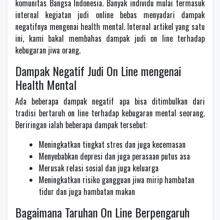
komunitas Bangsa Indonesia. Banyak individu mulai termasuk
internal kegiatan judi online bebas menyadari dampak
negatifnya mengenai health mental. Internal artikel yang satu
ini, kami bakal membahas dampak judi on line terhadap
kebugaran jiwa orang.
Dampak Negatif Judi On Line mengenai
Health Mental
Ada beberapa dampak negatif apa bisa ditimbulkan dari
tradisi bertaruh on line terhadap kebugaran mental seorang.
Beriringan ialah beberapa dampak tersebut:
Meningkatkan tingkat stres dan juga kecemasan
Menyebabkan depresi dan juga perasaan putus asa
Merusak relasi sosial dan juga keluarga
Meningkatkan risiko gangguan jiwa mirip hambatan
tidur dan juga hambatan makan
Bagaimana Taruhan On Line Berpengaruh