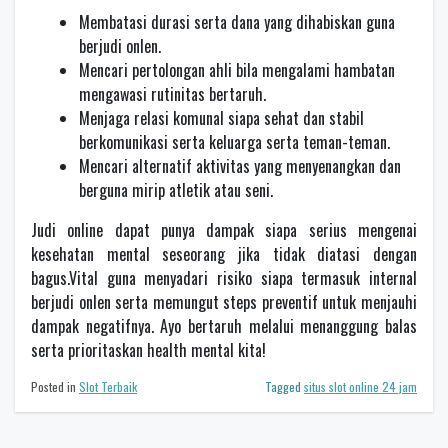
Membatasi durasi serta dana yang dihabiskan guna
berjudi onlen.
Mencari pertolongan ahli bila mengalami hambatan
mengawasi rutinitas bertaruh.
Menjaga relasi komunal siapa sehat dan stabil
berkomunikasi serta keluarga serta teman-teman.
Mencari alternatif aktivitas yang menyenangkan dan
berguna mirip atletik atau seni.
Judi online dapat punya dampak siapa serius mengenai
kesehatan mental seseorang jika tidak diatasi dengan
bagus.Vital guna menyadari risiko siapa termasuk internal
berjudi onlen serta memungut steps preventif untuk menjauhi
dampak negatifnya. Ayo bertaruh melalui menanggung balas
serta prioritaskan health mental kita!
Posted in
Slot Terbaik
Tagged
situs slot online 24 jam