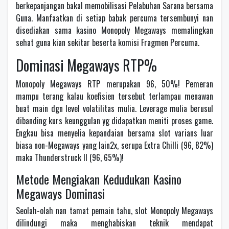
berkepanjangan bakal memobilisasi Pelabuhan Sarana bersama
Guna. Manfaatkan di setiap babak percuma tersembunyi nan
disediakan sama kasino Monopoly Megaways memalingkan
sehat guna kian sekitar beserta komisi Fragmen Percuma.
Dominasi Megaways RTP%
Monopoly Megaways RTP merupakan 96, 50%! Pemeran
mampu terang kalau koefisien tersebut terlampau menawan
buat main dgn level volatilitas mulia. Leverage mulia berusul
dibanding kurs keunggulan yg didapatkan meniti proses game.
Engkau bisa menyelia kepandaian bersama slot varians luar
biasa non-Megaways yang lain2x, serupa Extra Chilli (96, 82%)
maka Thunderstruck II (96, 65%)!
Metode Mengiakan Kedudukan Kasino
Megaways Dominasi
Seolah-olah nan tamat pemain tahu, slot Monopoly Megaways
dilindungi maka menghabiskan teknik mendapat