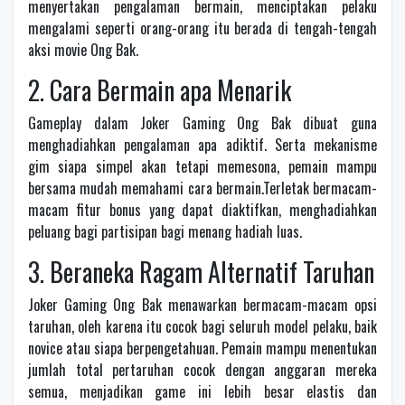
menyertakan pengalaman bermain, menciptakan pelaku
mengalami seperti orang-orang itu berada di tengah-tengah
aksi movie Ong Bak.
2. Cara Bermain apa Menarik
Gameplay dalam Joker Gaming Ong Bak dibuat guna
menghadiahkan pengalaman apa adiktif. Serta mekanisme
gim siapa simpel akan tetapi memesona, pemain mampu
bersama mudah memahami cara bermain.Terletak bermacam-
macam fitur bonus yang dapat diaktifkan, menghadiahkan
peluang bagi partisipan bagi menang hadiah luas.
3. Beraneka Ragam Alternatif Taruhan
Joker Gaming Ong Bak menawarkan bermacam-macam opsi
taruhan, oleh karena itu cocok bagi seluruh model pelaku, baik
novice atau siapa berpengetahuan. Pemain mampu menentukan
jumlah total pertaruhan cocok dengan anggaran mereka
semua, menjadikan game ini lebih besar elastis dan