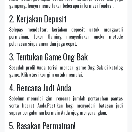
gampang, hanya memerlukan beberapa informasi fondasi.
2. Kerjakan Deposit
Selepas mendaftar, kerjakan deposit untuk mengawali
permainan. Joker Gaming menyediakan aneka metode
pelunasan siapa aman dan juga cepat.
3. Tentukan Game Ong Bak
Sesudah profil Anda terisi, mencari game Ong Bak di katalog
game. Klik atas ikon gim untuk memulai.
4. Rencana Judi Anda
Sebelum memulai gim, rencana jumlah pertaruhan pantas
serta hasrat Anda.Pastikan bagi menyadari batasan judi
supaya pengalaman bermain Anda ajeg menyenangkan.
5. Rasakan Permainan!