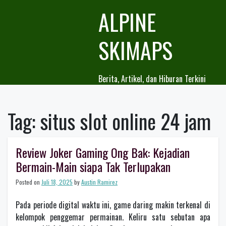
Skip
ALPINE
to
content
SKIMAPS
Berita, Artikel, dan Hiburan Terkini
Tag:
situs slot online 24 jam
Review Joker Gaming Ong Bak: Kejadian
Bermain-Main siapa Tak Terlupakan
Posted on
Juli 18, 2025
by
Austin Ramirez
Pada periode digital waktu ini, game daring makin terkenal di
kelompok penggemar permainan. Keliru satu sebutan apa