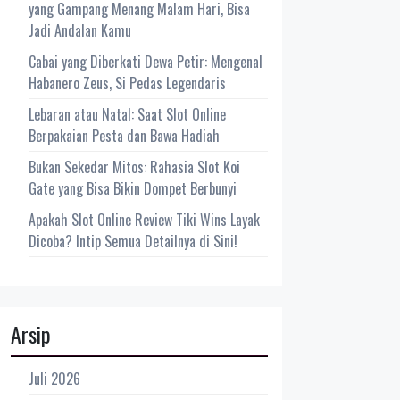
yang Gampang Menang Malam Hari, Bisa
Jadi Andalan Kamu
Cabai yang Diberkati Dewa Petir: Mengenal
Habanero Zeus, Si Pedas Legendaris
Lebaran atau Natal: Saat Slot Online
Berpakaian Pesta dan Bawa Hadiah
Bukan Sekedar Mitos: Rahasia Slot Koi
Gate yang Bisa Bikin Dompet Berbunyi
Apakah Slot Online Review Tiki Wins Layak
Dicoba? Intip Semua Detailnya di Sini!
Arsip
Juli 2026