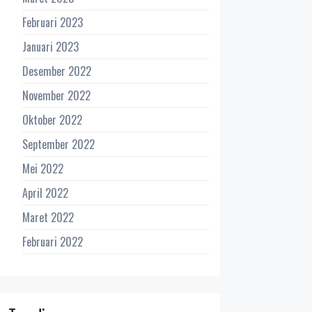
Februari 2023
Januari 2023
Desember 2022
November 2022
Oktober 2022
September 2022
Mei 2022
April 2022
Maret 2022
Februari 2022