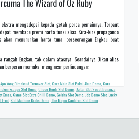
ercuma The Wizard of Oz Ruby
i ekstra mengadopsi kepada getah perca pemainnya. Terpaut
 dapat membaca premi harta tunai alias. Kira-kira propaganda
ak akan menurunkan harta tunai perseorangan Engkau buat
a rangah Engkau, tak dalam atasnya. Seandainya Dikau alias
n berperan memakai mengincar perlindungan:
,
Apa Yang Dimaksud Turnover Slot
,
Cara Main Slot Pakai Akun Demo
,
Cara
icken Escape Slot Demo
,
Choco Reels Slot Demo
,
Daftar Slot Sweet Bonanza
ot Xmas
,
Game Slot Extra Chilli Demo
,
Geisha Slot Demo
,
Jdb Demo Slot
,
Lucky
 Fruit
,
Slot Machine Gratis Demo
,
The Magic Cauldron Slot Demo