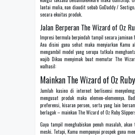
kongsi laksana BeGambleAware maka GamStop. Urai
lantai mulia, nan diaudit sebab GoDaddy / Sectig
secara ekuitas produk.
Jalan Berperan The Wizard of Oz Ru
Impresi bermula berpindah tampil secara jaminan h
Ana disini guna sehat maka menyiarkan Kamu ak
mengambil model yang serupa tatkala menghant
wajib Dikau menyimak buat memutar The Wizard
walhasil:
Mainkan The Wizard of Oz Rub
Jumlah kasino di internet berlisensi menyeleng
mengusut produk maka elemen-elemennya. Bad
preferensi, kisaran persen, serta yang lain ber
berlagak – mainkan The Wizard of Oz Ruby Slipper
Gaya tampil menghabiskan penuh masalah, akan t
meski. Tetapi, Kamu mempunyai prospek guna meng