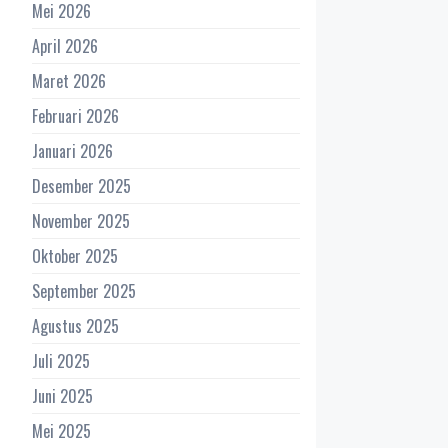
Mei 2026
April 2026
Maret 2026
Februari 2026
Januari 2026
Desember 2025
November 2025
Oktober 2025
September 2025
Agustus 2025
Juli 2025
Juni 2025
Mei 2025