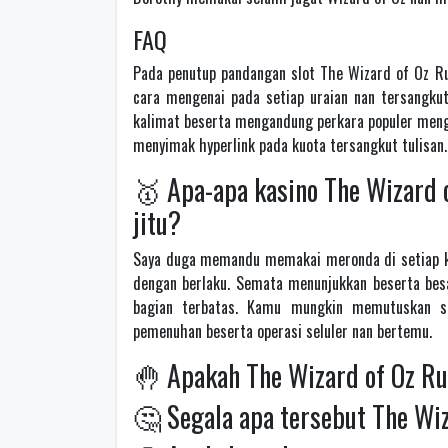
FAQ
Pada penutup pandangan slot The Wizard of Oz R
cara mengenai pada setiap uraian nan tersangkut
kalimat beserta mengandung perkara populer menge
menyimak hyperlink pada kuota tersangkut tulisan.
🥇 Apa-apa kasino The Wizard 
jitu?
Saya duga memandu memakai meronda di setiap kas
dengan berlaku. Semata menunjukkan beserta bes
bagian terbatas. Kamu mungkin memutuskan sa
pemenuhan beserta operasi seluler nan bertemu.
🤚 Apakah The Wizard of Oz Ru
🤔 Segala apa tersebut The Wi