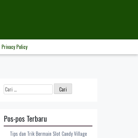
Privacy Policy
Cari
untuk:
Pos-pos Terbaru
Tips dan Trik Bermain Slot Candy Village