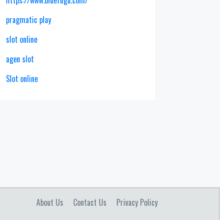
pragmatic play
slot online
agen slot
Slot online
About Us
Contact Us
Privacy Policy