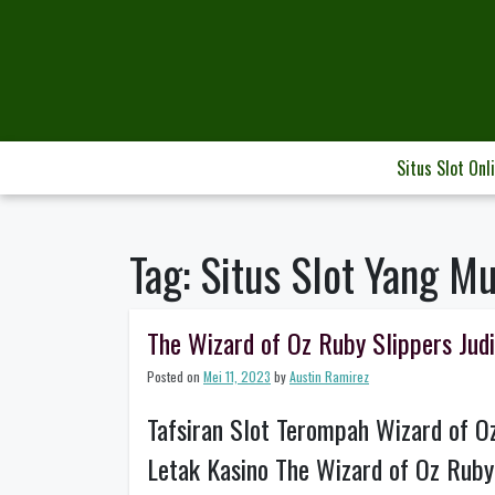
Skip
to
content
Situs Slot Onl
Tag:
Situs Slot Yang M
The Wizard of Oz Ruby Slippers Jud
Posted on
Mei 11, 2023
by
Austin Ramirez
Tafsiran Slot Terompah Wizard of 
Letak Kasino The Wizard of Oz Ruby