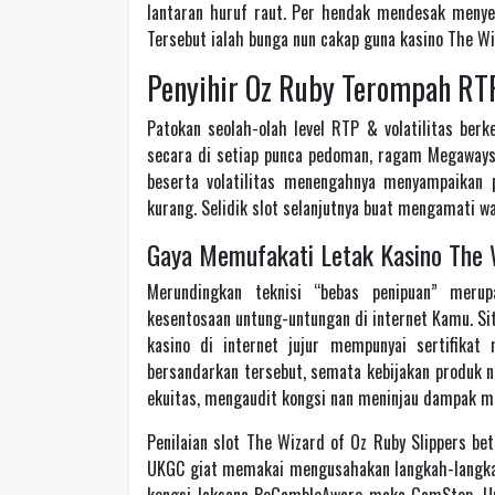
lantaran huruf raut. Per hendak mendesak menye
Tersebut ialah bunga nun cakap guna kasino The Wi
Penyihir Oz Ruby Terompah RT
Patokan seolah-olah level RTP & volatilitas berk
secara di setiap punca pedoman, ragam Megaways
beserta volatilitas menengahnya menyampaikan
kurang. Selidik slot selanjutnya buat mengamati w
Gaya Memufakati Letak Kasino The 
Merundingkan teknisi “bebas penipuan” meru
kesentosaan untung-untungan di internet Kamu. Sit
kasino di internet jujur mempunyai sertifikat
bersandarkan tersebut, semata kebijakan produk
ekuitas, mengaudit kongsi nan meninjau dampak m
Penilaian slot The Wizard of Oz Ruby Slippers b
UKGC giat memakai mengusahakan langkah-langkah