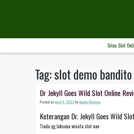
Skip
to
content
Situs Slot Onl
Tag:
slot demo bandito
Dr Jekyll Goes Wild Slot Online Rev
Posted on
April 9, 2023
by
Austin Ramirez
Keterangan Dr. Jekyll Goes Wild Slo
Tiada yg laksana wisata slot nan