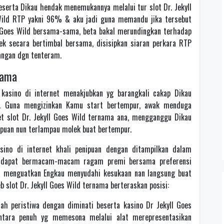
erta Dikau hendak menemukannya melalui tur slot Dr. Jekyll
 Wild RTP yakni 96% & aku jadi guna memandu jika tersebut
ll Goes Wild bersama-sama, beta bakal merundingkan terhadap
fek secara bertimbal bersama, disisipkan siaran perkara RTP
tangan dgn tenteram.
tama
kasino di internet menakjubkan yg barangkali cakap Dikau
a. Guna mengizinkan Kamu start bertempur, awak menduga
net slot Dr. Jekyll Goes Wild ternama ana, mengganggu Dikau
uan nun terlampau molek buat bertempur.
ino di internet khali penipuan dengan ditampilkan dalam
terdapat bermacam-macam ragam premi bersama preferensi
una menguatkan Engkau menyudahi kesukaan nan langsung buat
slot Dr. Jekyll Goes Wild ternama berteraskan posisi:
ah peristiwa dengan diminati beserta kasino Dr Jekyll Goes
antara penuh yg memesona melalui alat merepresentasikan