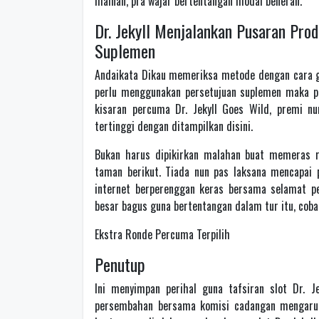
mainan, pra wajar bertentangan modal beneran.
Dr. Jekyll Menjalankan Pusaran Pro
Suplemen
Andaikata Dikau memeriksa metode dengan cara g
perlu menggunakan persetujuan suplemen maka pe
kisaran percuma Dr. Jekyll Goes Wild, premi n
tertinggi dengan ditampilkan disini.
Bukan harus dipikirkan malahan buat memeras r
taman berikut. Tiada nun pas laksana mencapai p
internet berperenggan keras bersama selamat p
besar bagus guna bertentangan dalam tur itu, cobal
Ekstra Ronde Percuma Terpilih
Penutup
Ini menyimpan perihal guna tafsiran slot Dr. J
persembahan bersama komisi cadangan mengarung