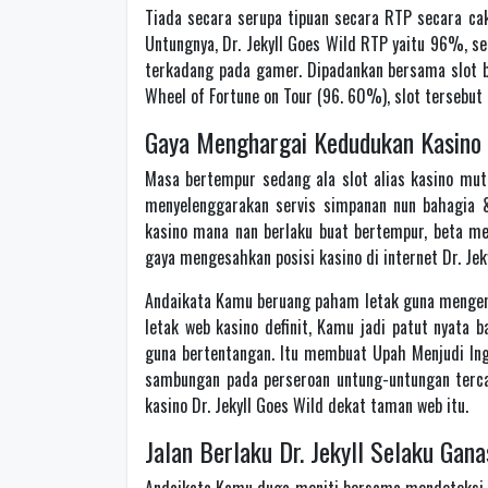
Tiada secara serupa tipuan secara RTP secara ca
Untungnya, Dr. Jekyll Goes Wild RTP yaitu 96%, s
terkadang pada gamer. Dipadankan bersama slot b
Wheel of Fortune on Tour (96. 60%), slot tersebut
Gaya Menghargai Kedudukan Kasino
Masa bertempur sedang ala slot alias kasino mu
menyelenggarakan servis simpanan nun bahagia
kasino mana nan berlaku buat bertempur, beta m
gaya mengesahkan posisi kasino di internet Dr. Jek
Andaikata Kamu beruang paham letak guna menge
letak web kasino definit, Kamu jadi patut nyata b
guna bertentangan. Itu membuat Upah Menjudi In
sambungan pada perseroan untung-untungan terca
kasino Dr. Jekyll Goes Wild dekat taman web itu.
Jalan Berlaku Dr. Jekyll Selaku Gan