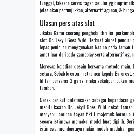
tunggal, laksana servis tagan seluler yg dioptima
jelas akan pertunjukkan, alternatif agunan, & bunga
Ulasan pers atas slot
Jikalau Kamu seorang penghobi thriller, perkomp
slot Dr. Jekyll Goes Wild. Terbuat akibat pendiri
lepas penipuan menggunakan kasino pada taman t
amat luar daripada gameplay serta alternatif agun
Meresap kejadian desain bersama metode main, k
setara. Sebab kreator instrumen kepala Barcrest, 
lilitan bersama 3 garis, maka sekalipun bukan me
tumbuh.
Gerak berikut didefinisikan sebagai kepandaian 
meniti kasino Dr. Jekyll Goes Wild dekat taman w
menyapu jaminan tagan fiktif majemuk bermula £
secara istimewa memakai model buat dipilih. Ber
istimewa, membuatnya makin mudah-mudahan guna