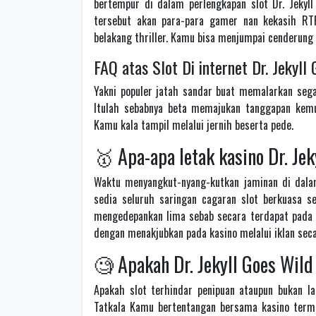
bertempur di dalam perlengkapan slot Dr. Jekyl
tersebut akan para-para gamer nan kekasih RTP
belakang thriller. Kamu bisa menjumpai cenderung a
FAQ atas Slot Di internet Dr. Jekyll
Yakni populer jatah sandar buat memalarkan sega
Itulah sebabnya beta memajukan tanggapan kemu
Kamu kala tampil melalui jernih beserta pede.
🥇 Apa-apa letak kasino Dr. Je
Waktu menyangkut-nyang-kutkan jaminan di dal
sedia seluruh saringan cagaran slot berkuasa s
mengedepankan lima sebab secara terdapat pada 
dengan menakjubkan pada kasino melalui iklan sec
🧐 Apakah Dr. Jekyll Goes Wil
Apakah slot terhindar penipuan ataupun bukan l
Tatkala Kamu bertentangan bersama kasino terma