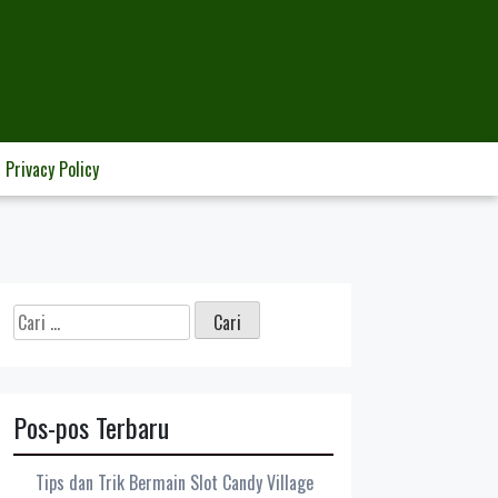
Privacy Policy
Cari
untuk:
Pos-pos Terbaru
Tips dan Trik Bermain Slot Candy Village