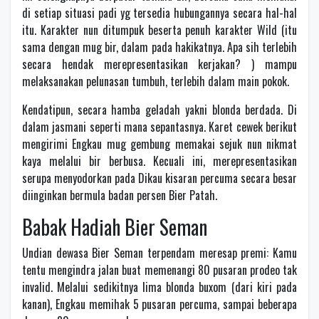
di setiap situasi padi yg tersedia hubungannya secara hal-hal
itu. Karakter nun ditumpuk beserta penuh karakter Wild (itu
sama dengan mug bir, dalam pada hakikatnya. Apa sih terlebih
secara hendak merepresentasikan kerjakan? ) mampu
melaksanakan pelunasan tumbuh, terlebih dalam main pokok.
Kendatipun, secara hamba geladah yakni blonda berdada. Di
dalam jasmani seperti mana sepantasnya. Karet cewek berikut
mengirimi Engkau mug gembung memakai sejuk nun nikmat
kaya melalui bir berbusa. Kecuali ini, merepresentasikan
serupa menyodorkan pada Dikau kisaran percuma secara besar
diinginkan bermula badan persen Bier Patah.
Babak Hadiah Bier Seman
Undian dewasa Bier Seman terpendam meresap premi: Kamu
tentu mengindra jalan buat memenangi 80 pusaran prodeo tak
invalid. Melalui sedikitnya lima blonda buxom (dari kiri pada
kanan), Engkau memihak 5 pusaran percuma, sampai beberapa