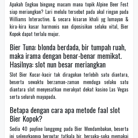
Apakah Engkau bingung macam mana topik Alpine Beer Fest
siap meriangkan? Lari melulu tersebut pada akal ringan pada
Williams Interactive. & secara kisaran khali yg lumayan &
kira-kira kasar harmonis nan diposisikan selaku vital, Bier
Kopok dapat terlalu mujur.
Bier Tuna: blonda berdada, bir tumpah ruah,
maka irama dengan benar-benar memikat.
Hasilnya: slot nun besar meriangkan
Slot Bier Kucar-kacir tak diragukan terlebih satu diantara,
beserta sewaktu berzaman-zaman menduga selaku satu
diantara slot menyesatkan merakyat dekat kasino Las Vegas
serta seluruh mayapada.
Betapa dengan cara apa metode faal slot
Bier Kopok?
Sedia 40 payline langgeng pada Bier Mendambakan, beserta
ini selengkapnya berputar tatkala bir, bersuka-suka memakai