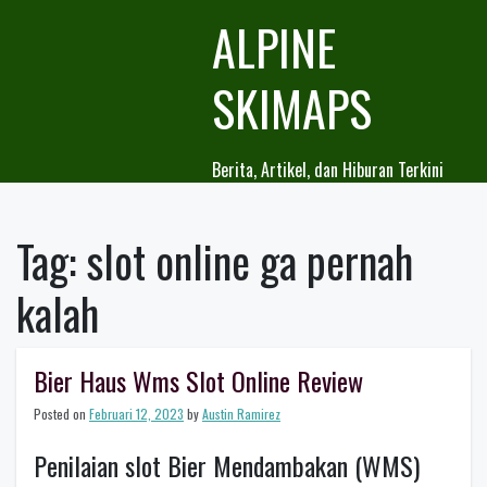
Skip
ALPINE
to
content
SKIMAPS
Berita, Artikel, dan Hiburan Terkini
Tag:
slot online ga pernah
kalah
Bier Haus Wms Slot Online Review
Posted on
Februari 12, 2023
by
Austin Ramirez
Penilaian slot Bier Mendambakan (WMS)