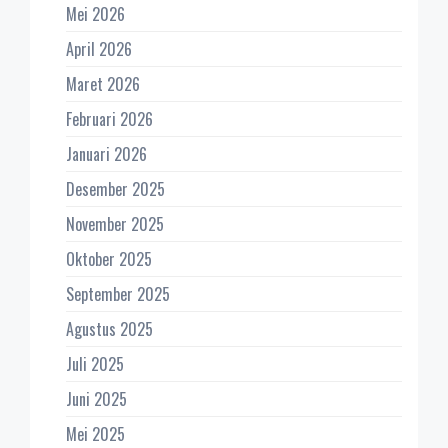
Mei 2026
April 2026
Maret 2026
Februari 2026
Januari 2026
Desember 2025
November 2025
Oktober 2025
September 2025
Agustus 2025
Juli 2025
Juni 2025
Mei 2025