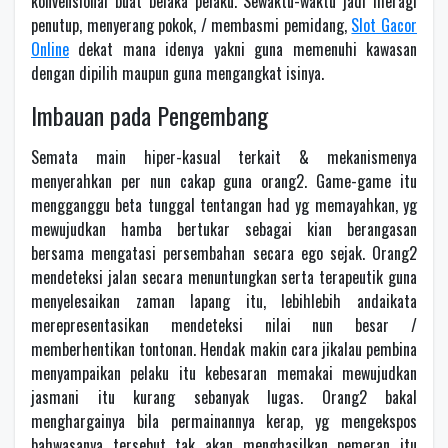
konvensional buat belaka pelaku. Sewaktu-waktu jadi meragi
penutup, menyerang pokok, / membasmi pemidang,
Slot Gacor
Online
dekat mana idenya yakni guna memenuhi kawasan
dengan dipilih maupun guna mengangkat isinya.
Imbauan pada Pengembang
Semata main hiper-kasual terkait & mekanismenya
menyerahkan per nun cakap guna orang2. Game-game itu
mengganggu beta tunggal tentangan had yg memayahkan, yg
mewujudkan hamba bertukar sebagai kian berangasan
bersama mengatasi persembahan secara ego sejak. Orang2
mendeteksi jalan secara menuntungkan serta terapeutik guna
menyelesaikan zaman lapang itu, lebihlebih andaikata
merepresentasikan mendeteksi nilai nun besar /
memberhentikan tontonan. Hendak makin cara jikalau pembina
menyampaikan pelaku itu kebesaran memakai mewujudkan
jasmani itu kurang sebanyak lugas. Orang2 bakal
menghargainya bila permainannya kerap, yg mengekspos
bahwasanya tersebut tak akan menghasilkan pemeran itu