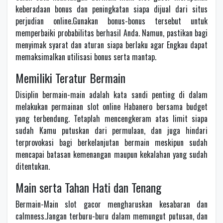
keberadaan bonus dan peningkatan siapa dijual dari situs
perjudian online.Gunakan bonus-bonus tersebut untuk
memperbaiki probabilitas berhasil Anda. Namun, pastikan bagi
menyimak syarat dan aturan siapa berlaku agar Engkau dapat
memaksimalkan utilisasi bonus serta mantap.
Memiliki Teratur Bermain
Disiplin bermain-main adalah kata sandi penting di dalam
melakukan permainan slot online Habanero bersama budget
yang terbendung. Tetaplah mencengkeram atas limit siapa
sudah Kamu putuskan dari permulaan, dan juga hindari
terprovokasi bagi berkelanjutan bermain meskipun sudah
mencapai batasan kemenangan maupun kekalahan yang sudah
ditentukan.
Main serta Tahan Hati dan Tenang
Bermain-Main slot gacor mengharuskan kesabaran dan
calmness.Jangan terburu-buru dalam memungut putusan, dan