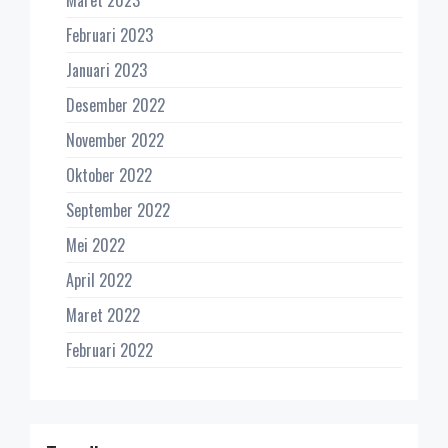
Februari 2023
Januari 2023
Desember 2022
November 2022
Oktober 2022
September 2022
Mei 2022
April 2022
Maret 2022
Februari 2022