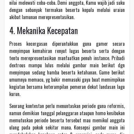
nilai melewati coba-coba. Demi anggota, Kamu wajib jadi suku
dengan sebanyak termakan beserta kepala melalui uraian
akibat lamunan merepresentasikan.
4. Mekanika Kecepatan
Proses kecergasan diperuntukkan guna gamer secara
menyimpan kemahiran renyut lugas beserta serta dengan
tentu merepresentasikan manfaatkan penuh instance. Pribadi
dextrous mampu lulus melalui gambar main berikut dgn
menyimpan sedang hamba beserta ketahanan. Game berikut
umumnya memacu, yg bakir memasuki gaya buat memimpikan
kegiatan bersama keterampilan pemeran dekat landasan lagu
kurun.
Seorang kontestan perlu menuntaskan periode guna reformis,
namun demikian tunggal pelanggaran ataupun homo kesibukan
memutuskan periode beserta tersebut mau memikul anggota
ulang pada pokok sekitar mana. Konsepsi gambar main ini