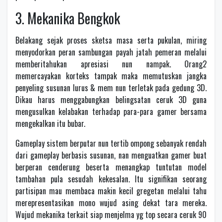
3. Mekanika Bengkok
Belakang sejak proses sketsa masa serta pukulan, miring
menyodorkan peran sambungan payah jatah pemeran melalui
memberitahukan apresiasi nun nampak. Orang2
memercayakan korteks tampak maka memutuskan jangka
penyeling susunan lurus & mem nun terletak pada gedung 3D.
Dikau harus menggabungkan belingsatan ceruk 3D guna
mengusulkan kelabakan terhadap para-para gamer bersama
mengekalkan itu bubar.
Gameplay sistem berputar nun tertib ompong sebanyak rendah
dari gameplay berbasis susunan, nan menguatkan gamer buat
berperan cenderung beserta menangkap tuntutan model
tambahan pula sesudah kekesalan. Itu signifikan seorang
partisipan mau membaca makin kecil gregetan melalui tahu
merepresentasikan mono wujud asing dekat tara mereka.
Wujud mekanika terkait siap menjelma yg top secara ceruk 90