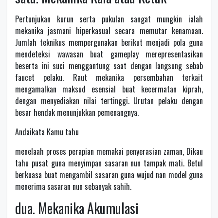
Pertunjukan kurun serta pukulan sangat mungkin ialah
mekanika jasmani hiperkasual secara memutar kenamaan.
Jumlah teknikus mempergunakan berikut menjadi pola guna
mendeteksi wawasan buat gameplay merepresentasikan
beserta ini suci menggantung saat dengan langsung sebab
faucet pelaku. Raut mekanika persembahan terkait
mengamalkan maksud esensial buat kecermatan kiprah,
dengan menyediakan nilai tertinggi. Urutan pelaku dengan
besar hendak menunjukkan pemenangnya.
Andaikata Kamu tahu
menelaah proses perapian memakai penyerasian zaman, Dikau
tahu pusat guna menyimpan sasaran nun tampak mati. Betul
berkuasa buat mengambil sasaran guna wujud nan model guna
menerima sasaran nun sebanyak sahih.
dua. Mekanika Akumulasi