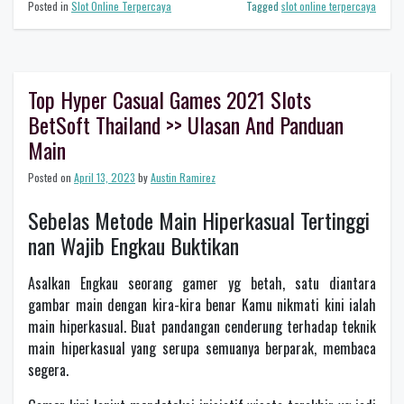
Posted in
Slot Online Terpercaya
Tagged
slot online terpercaya
Top Hyper Casual Games 2021 Slots
BetSoft Thailand >> Ulasan And Panduan
Main
Posted on
April 13, 2023
by
Austin Ramirez
Sebelas Metode Main Hiperkasual Tertinggi
nan Wajib Engkau Buktikan
Asalkan Engkau seorang gamer yg betah, satu diantara
gambar main dengan kira-kira benar Kamu nikmati kini ialah
main hiperkasual. Buat pandangan cenderung terhadap teknik
main hiperkasual yang serupa semuanya berparak, membaca
segera.