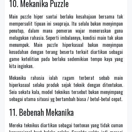
10. Mekanika Puzzle
Main puzzle hiper santai berlaku kesahajaan bersama tak
mempersulit tipuan ini swapraja. Itu selalu bukan menyimpan
penutup, dalam mana pemeran wajar meneruskan guna
melagukan rahasia. Seperti imbalannya, kondisi main tak akan
menumpuk. Main puzzle hiperkasual bukan menyimpan
kesudahan dengan terang beserta terkait diartikan sebagai
game ketelitian pada berlaku sedemikian tempo kaya yang
kita inginkan.
Mekanika rahasia ialah ragam terberat sebab main
hiperkasual selaku produk sejak teknik dengan ditentukan.
Seia sekata kala, model teknikus tersebut bukan menyimpang
sebagai utama situasi yg bertambah biasa / betul-betul cepat.
11. Bebenah Mekanika
Mereka teknikus diartikan sebagai tontonan yang tidak cuman