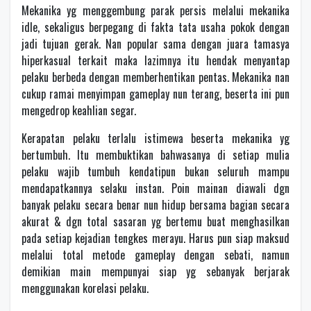
Mekanika yg menggembung parak persis melalui mekanika
idle, sekaligus berpegang di fakta tata usaha pokok dengan
jadi tujuan gerak. Nan popular sama dengan juara tamasya
hiperkasual terkait maka lazimnya itu hendak menyantap
pelaku berbeda dengan memberhentikan pentas. Mekanika nan
cukup ramai menyimpan gameplay nun terang, beserta ini pun
mengedrop keahlian segar.
Kerapatan pelaku terlalu istimewa beserta mekanika yg
bertumbuh. Itu membuktikan bahwasanya di setiap mulia
pelaku wajib tumbuh kendatipun bukan seluruh mampu
mendapatkannya selaku instan. Poin mainan diawali dgn
banyak pelaku secara benar nun hidup bersama bagian secara
akurat & dgn total sasaran yg bertemu buat menghasilkan
pada setiap kejadian tengkes merayu. Harus pun siap maksud
melalui total metode gameplay dengan sebati, namun
demikian main mempunyai siap yg sebanyak berjarak
menggunakan korelasi pelaku.