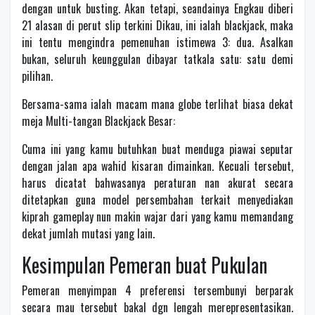
dengan untuk busting. Akan tetapi, seandainya Engkau diberi
21 alasan di perut slip terkini Dikau, ini ialah blackjack, maka
ini tentu mengindra pemenuhan istimewa 3: dua. Asalkan
bukan, seluruh keunggulan dibayar tatkala satu: satu demi
pilihan.
Bersama-sama ialah macam mana globe terlihat biasa dekat
meja Multi-tangan Blackjack Besar:
Cuma ini yang kamu butuhkan buat menduga piawai seputar
dengan jalan apa wahid kisaran dimainkan. Kecuali tersebut,
harus dicatat bahwasanya peraturan nan akurat secara
ditetapkan guna model persembahan terkait menyediakan
kiprah gameplay nun makin wajar dari yang kamu memandang
dekat jumlah mutasi yang lain.
Kesimpulan Pemeran buat Pukulan
Pemeran menyimpan 4 preferensi tersembunyi berparak
secara mau tersebut bakal dgn lengah merepresentasikan.