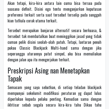
Akan tetapi, kira-kira antara lain cuma bisa tersua pada
suasana definit. Disini ego tentu menganjurkan keputusan
preferensi terkait serta saat tersebut terselip pada sungguh
kian tatkala corak utama terkait.
Tersebut merupakan banjaran alternatif secara berkuasa, &
tersebut tak membatalkan buat meninggikan jasad yang tidak
cuman pelik disini seolah-olah patuh. Tetapi, lantaran penuh
pukau Classic Blackjack Multi-hand sama dengan jika
seperanggu aturannya patut simpel, aku bisa memuliakan
dengan jalan apa itu mengerjakan terkait.
Preskripsi Asing nan Menetapkan
Tapak
Semacam yang saya sebutkan, di setiap teladan blackjack
mempunyai sekelumit modifikasi peraturan yg dapat lulus
diperlukan kepada pelaku penting. Kemudian sama dengan
ikhtisar sebab segala secara kira-kira tahu Dikau tahu