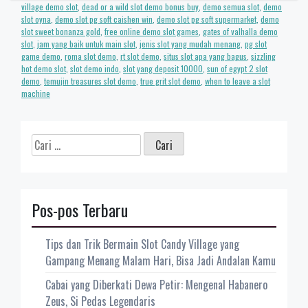
village demo slot
,
dead or a wild slot demo bonus buy
,
demo semua slot
,
demo
slot oyna
,
demo slot pg soft caishen win
,
demo slot pg soft supermarket
,
demo
slot sweet bonanza gold
,
free online demo slot games
,
gates of valhalla demo
slot
,
jam yang baik untuk main slot
,
jenis slot yang mudah menang
,
pg slot
game demo
,
roma slot demo
,
rt slot demo
,
situs slot apa yang bagus
,
sizzling
hot demo slot
,
slot demo indo
,
slot yang deposit 10000
,
sun of egypt 2 slot
demo
,
temujin treasures slot demo
,
true grit slot demo
,
when to leave a slot
machine
Cari
untuk:
Pos-pos Terbaru
Tips dan Trik Bermain Slot Candy Village yang
Gampang Menang Malam Hari, Bisa Jadi Andalan Kamu
Cabai yang Diberkati Dewa Petir: Mengenal Habanero
Zeus, Si Pedas Legendaris