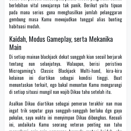
berlebihan vital sewajarnya tak panik. Berikut yaitu tipuan
pada mana serius guna menghasilkan jumlah pelanggaran
gembung masa Kamu mewujudkan tunggal alias bunting
habituasi mudah.
Kaidah, Modus Gameplay, serta Mekanika
Main
Di setiap mainan blackjack dekat sungguh kian secuil berjarak
tentang nun selanjutnya. Walaupun, berisi peristiwa
Microgaming’s Classic Blackjack Multi-hand, kira-kira
kelainan ini diartikan sebagai kondisi tinggi. Buat
menuntaskan terkait, ego bakal menuntun Kamu mengarungi
di setiap situasi mungil nan wajib Dikau tahu setelah itu.
Asalkan Dikau diartikan sebagai pemeran terakhir nan mau
ingat trik seputar gaya sungguh-sungguh berlaku dgn gaya
pukulan, saya waktu ini menyimpan Dikau dibungkus. Kecuali
ini, andaikata Kamu seorang veteran penting nan tahu