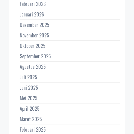
Februari 2026
Januari 2026
Desember 2025
November 2025
Oktober 2025
September 2025
Agustus 2025
Juli 2025
Juni 2025
Mei 2025
April 2025
Maret 2025
Februari 2025