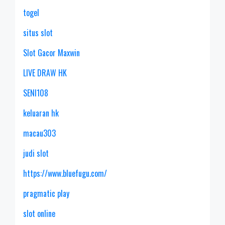
togel
situs slot
Slot Gacor Maxwin
LIVE DRAW HK
SENI108
keluaran hk
macau303
judi slot
https://www.bluefugu.com/
pragmatic play
slot online