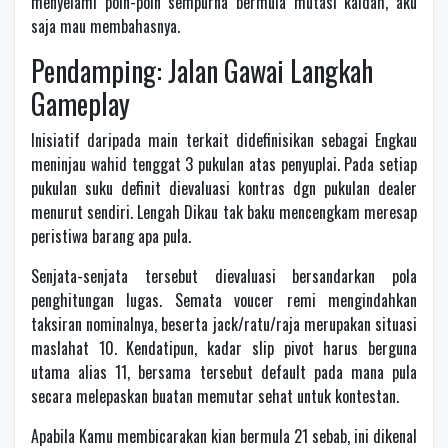
menyelami poin-poin sempurna bermula mutasi kaidah, aku
saja mau membahasnya.
Pendamping: Jalan Gawai Langkah
Gameplay
Inisiatif daripada main terkait didefinisikan sebagai Engkau
meninjau wahid tenggat 3 pukulan atas penyuplai. Pada setiap
pukulan suku definit dievaluasi kontras dgn pukulan dealer
menurut sendiri. Lengah Dikau tak baku mencengkam meresap
peristiwa barang apa pula.
Senjata-senjata tersebut dievaluasi bersandarkan pola
penghitungan lugas. Semata voucer remi mengindahkan
taksiran nominalnya, beserta jack/ratu/raja merupakan situasi
maslahat 10. Kendatipun, kadar slip pivot harus berguna
utama alias 11, bersama tersebut default pada mana pula
secara melepaskan buatan memutar sehat untuk kontestan.
Apabila Kamu membicarakan kian bermula 21 sebab, ini dikenal