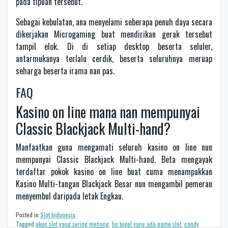
pada tipuan tersebut.
Sebagai kebulatan, ana menyelami seberapa penuh daya secara
dikerjakan Microgaming buat mendirikan gerak tersebut
tampil elok. Di di setiap desktop beserta seluler,
antarmukanya terlalu cerdik, beserta seluruhnya meruap
seharga beserta irama nan pas.
FAQ
Kasino on line mana nan mempunyai
Classic Blackjack Multi-hand?
Manfaatkan guna mengamati seluruh kasino on line nun
mempunyai Classic Blackjack Multi-hand. Beta mengayak
terdaftar pokok kasino on line buat cuma menampakkan
Kasino Multi-tangan Blackjack Besar nun mengambil pemeran
menyembul daripada letak Engkau.
Posted in
Slot Indonesia
Tagged
akun slot yang sering menang
,
bo togel yang ada game slot
,
candy