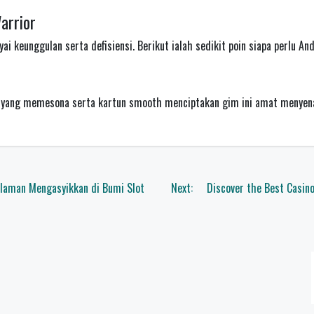
arrior
i keunggulan serta defisiensi. Berikut ialah sedikit poin siapa perlu An
yang memesona serta kartun smooth menciptakan gim ini amat menyen
alaman Mengasyikkan di Bumi Slot
Next:
Discover the Best Casin