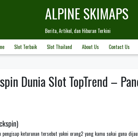
ALPINE SKIMAPS
Berita, Artikel, dan Hiburan Terkini
ine
Slot Terbaik
Slot Thailand
About Us
Contact Us
spin Dunia Slot TopTrend – Pa
ckspin)
n pengisap keturunan tersebut yakni orang2 yang kamu sukai guna dijau