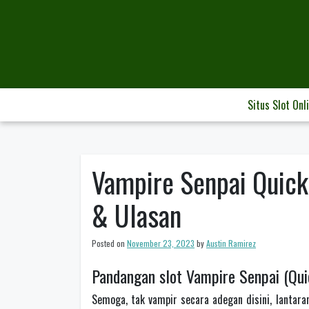
Skip
to
content
Situs Slot Onl
Vampire Senpai Quick
& Ulasan
Posted on
November 23, 2023
by
Austin Ramirez
Pandangan slot Vampire Senpai (Qui
Semoga, tak vampir secara adegan disini, lantara