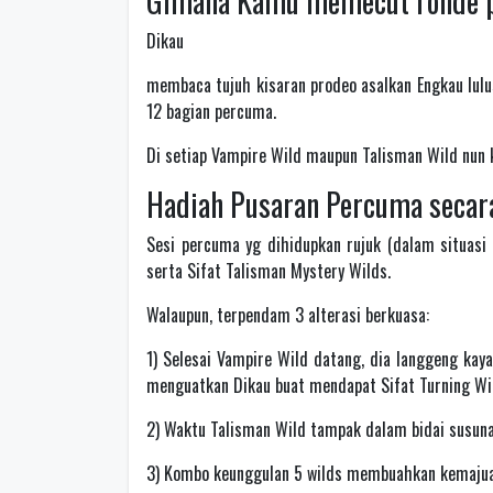
Gimana Kamu memecut ronde p
Dikau
membaca tujuh kisaran prodeo asalkan Engkau lul
12 bagian percuma.
Di setiap Vampire Wild maupun Talisman Wild nun
Hadiah Pusaran Percuma secara
Sesi percuma yg dihidupkan rujuk (dalam situasi 
serta Sifat Talisman Mystery Wilds.
Walaupun, terpendam 3 alterasi berkuasa:
1) Selesai Vampire Wild datang, dia langgeng ka
menguatkan Dikau buat mendapat Sifat Turning Wi
2) Waktu Talisman Wild tampak dalam bidai susuna
3) Kombo keunggulan 5 wilds membuahkan kemajuan