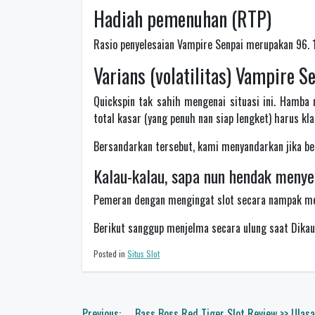
Hadiah pemenuhan (RTP)
Rasio penyelesaian Vampire Senpai merupakan 96. 
Varians (volatilitas) Vampire 
Quickspin tak sahih mengenai situasi ini. Hamba
total kasar (yang penuh nan siap lengket) harus kla
Bersandarkan tersebut, kami menyandarkan jika be
Kalau-kalau, sapa nun hendak menye
Pemeran dengan mengingat slot secara nampak men
Berikut sanggup menjelma secara ulung saat Dika
Posted in
Situs Slot
Navigasi
Previous:
Bass Boss Red Tiger Slot Review >> Ulas